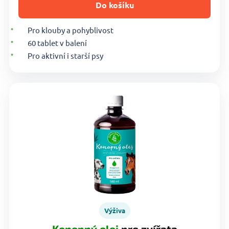
Do košíku
Pro klouby a pohyblivost
60 tablet v balení
Pro aktivní i starší psy
Výživa
Konopný olej
pro zvířata