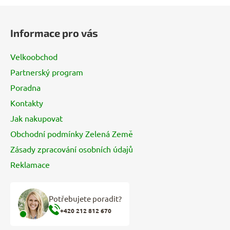
Z
á
Informace pro vás
p
a
Velkoobchod
t
Partnerský program
í
Poradna
Kontakty
Jak nakupovat
Obchodní podmínky Zelená Země
Zásady zpracování osobních údajů
Reklamace
Potřebujete poradit?
+420 212 812 670