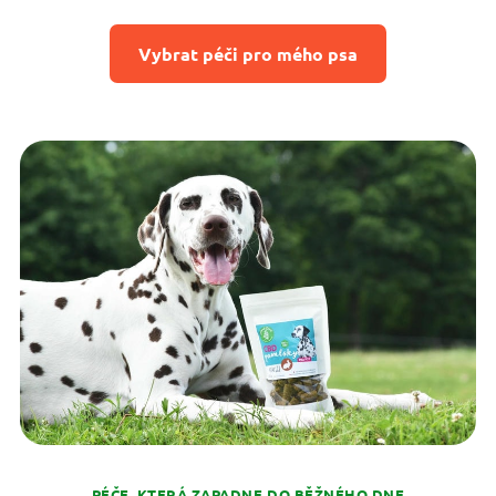
Vybrat péči pro mého psa
PÉČE, KTERÁ ZAPADNE DO BĚŽNÉHO DNE