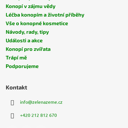
Konopí v zájmu vědy
Léčba konopím a životní příběhy
Vše o konopné kosmetice
Návody, rady, tipy
Události a akce
Konopí pro zvířata
Trápí mě
Podporujeme
Kontakt
info
@
zelenazeme.cz
+420 212 812 670