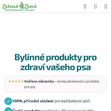
Přejít
Hledat
NÁKU
na
KOŠÍK
obsah
Bylinné produkty pro
zdraví vašeho psa
★★★★★
Ověřeno zákazníky
– stovky zkušeností s produkty
pro psy
100% přírodní složení
pro každodenní péči
✓
České produkty
vyvíjené s důrazem na kvalitu