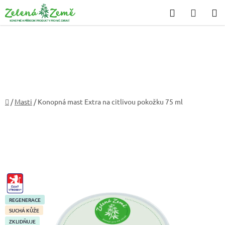
Přejít
Hledat
NÁKU
na
KOŠÍK
obsah
Domů
/
Masti
/
Konopná mast Extra na citlivou pokožku 75 ml
CZ-
VYROBEK
REGENERACE
SUCHÁ KŮŽE
ZKLIDŇUJE