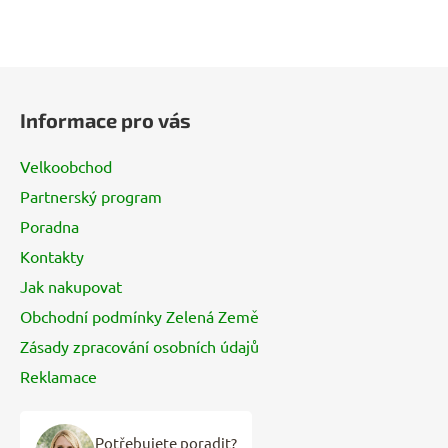
Z
á
Informace pro vás
p
a
Velkoobchod
t
Partnerský program
í
Poradna
Kontakty
Jak nakupovat
Obchodní podmínky Zelená Země
Zásady zpracování osobních údajů
Reklamace
Potřebujete poradit?