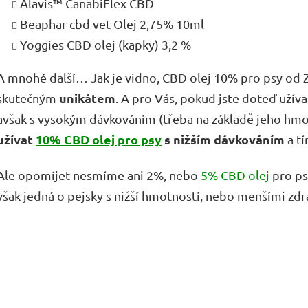
Alavis™ CanabiFlex CBD
Beaphar cbd vet Olej 2,75% 10ml
Yoggies CBD olej (kapky) 3,2 %
A mnohé další… Jak je vidno, CBD olej 10% pro psy od 
unikátem
skutečným
. A pro Vás, pokud jste doteď užíva
avšak s vysokým dávkováním (třeba na základě jeho hmo
užívat
10% CBD olej pro psy
s nižším dávkováním
a tí
Ale opomíjet nesmíme ani 2%, nebo
5% CBD olej
pro ps
však jedná o pejsky s nižší hmotností, nebo menšími zd