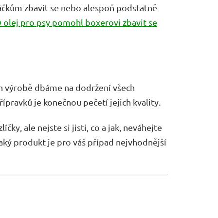
áčkům zbavit se nebo alespoň podstatně
 olej pro psy pomohl boxerovi zbavit se
jich výrobě dbáme na dodržení všech
pravků je konečnou pečetí jejich kvality.
čky, ale nejste si jisti, co a jak, neváhejte
jaký produkt je pro váš případ nejvhodnější