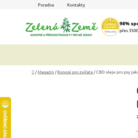
Přejít
Poradna
Kontakty
na
obsah
98% sp
přes 3500
Domů
/
Magazín
/
Konopí pro zvířata
/
CBD oleje pro psy jak
P
o
s
t
r
a
n
n