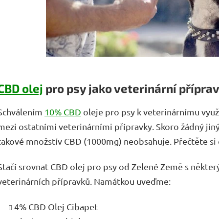
CBD olej
pro psy jako veterinární přípra
Schválením
10% CBD
oleje pro psy k veterinárnímu využ
mezi ostatními veterinárními přípravky. Skoro žádný jin
takové množstív CBD (1000mg) neobsahuje. Přečtěte si
Stačí srovnat CBD olej pro psy od Zelené Země s někter
veterinárních přípravků. Namátkou uveďme:
4% CBD Olej Cibapet