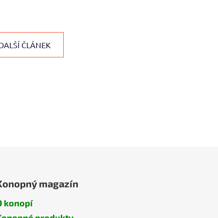
DALŠÍ ČLÁNEK
Konopný magazín
O konopí
Konopné produkty