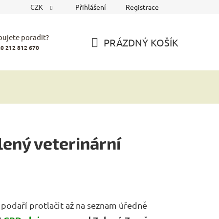
CZK
Přihlášení
Registrace
bujete poradit?
PRÁZDNÝ KOŠÍK
0 212 812 670
NÁKUPNÍ
KOŠÍK
lený veterinární
 podaří protlačit až na seznam úředně