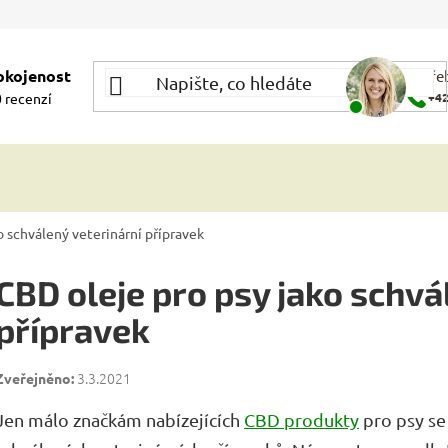
okojenost
Potře
 recenzí
+42
o schválený veterinární přípravek
CBD oleje pro psy jako schvá
přípravek
3.3.2021
Jen málo značkám nabízejících
CBD produkty
pro psy se