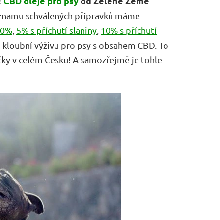
CBD oleje pro psy
od Zelené Země
!
eznamu schválených přípravků máme
10%
,
5% s příchutí slaniny
,
10% s příchutí
 i kloubní výživu pro psy s obsahem CBD. To
ačky v celém Česku! A samozřejmě je tohle