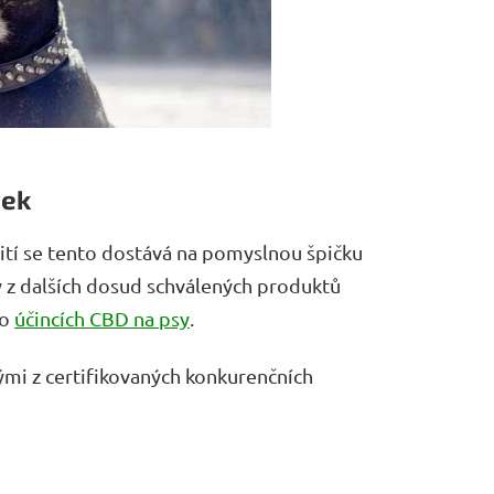
vek
ití se tento dostává na pomyslnou špičku
ý z dalších dosud schválených produktů
 o
účincích CBD na psy
.
ými z certifikovaných konkurenčních