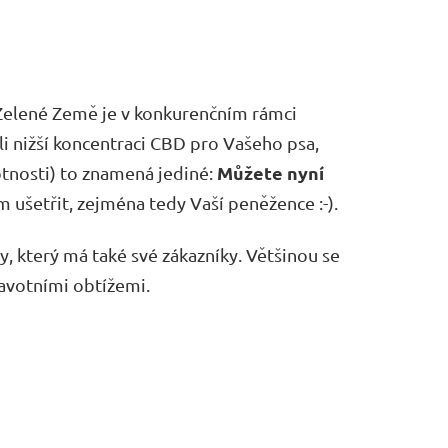
Zelené Země je v konkurenčním rámci
li nižší koncentraci CBD pro Vašeho psa,
Můžete nyní
tnosti) to znamená jediné:
m ušetřit, zejména tedy Vaší peněžence :-).
y, který má také své zákazníky. Většinou se
ravotními obtížemi.