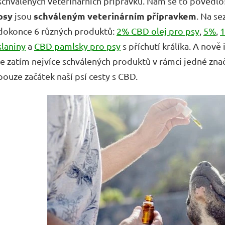
schválených veterinárních přípravků. Nám se to povedlo
psy
schváleným veterinárním přípravkem
jsou
. Na s
dokonce 6 různých produktů:
2% CBD olej pro psy
,
5%
,
slaniny
a
CBD pamlsky pro psy
s příchutí králíka. A nově
je zatím nejvíce schválených produktů v rámci jedné zn
pouze začátek naší psí cesty s CBD.