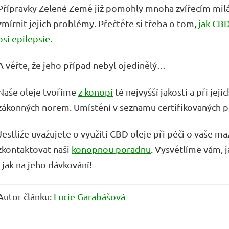
Přípravky Zelené Země již pomohly mnoha zvířecím mil
zmírnit jejich problémy. Přečtěte si třeba o tom,
jak CBD
psí epilepsie.
A věřte, že jeho případ nebyl ojedinělý…
Naše oleje tvoříme
z konopí
té nejvyšší jakosti a při je
zákonných norem. Umístění v seznamu certifikovaných pří
Jestliže uvažujete o využití CBD oleje při péči o vaše mazlí
zkontaktovat naši
konopnou poradnu
. Vysvětlíme vám, 
i jak na jeho dávkování!
Autor článku:
Lucie Garabášová