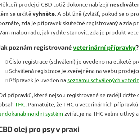
neschválen
Někteří prodejci CBD totiž dokonce nabízejí
vyhněte
těm se určitě
. A obtížně (zvlášť, pokud se o p
poznáte, zda je přípravek skutečně registrovaný a zda 
Vám malou radu, jak rychle stanovit, zda je produkt vet
Jak poznám registrované
veterinární přípravky
?
Číslo registrace (schválení) je uvedeno na etiketě p
Schválená registrace je zveřejněna na webu prodejc
Přípravek je uveden na
seznamu schválených veterin
Od přípravků, které nejsou registrované se raději držte dá
obsah
THC
. Pamatujte, že THC u veterinárních přípravk
endokanabinoidní systém
zvířat je na THC velmi citlivý 
CBD olej pro psy v praxi