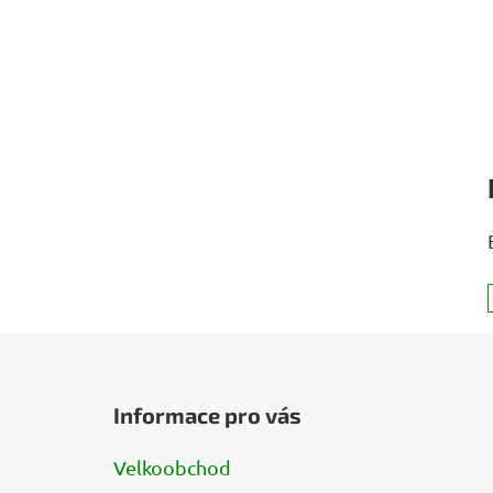
Z
á
Informace pro vás
p
a
Velkoobchod
t