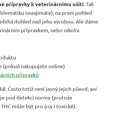
é přípravky k veterinárnímu užití
. Tak
roblematiku nezajímáte), na první pohled
probíhá dohled nad jeho výrobou. Ale dáme
erinárním přípravkem, nebo nikoliv.
roduktu
e (pokud nakupujete online)
árních přípravků
l. Často totiž není jasný jejich původ, ani
ů je pod detekcí normy (protože
a THC může být pro psy i toxické).