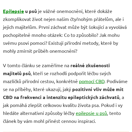
Epilepsie
u psů
je vážné onemocnění, které dokáže
zkomplikovat život nejen našim čtyřnohým přátelům, ale i
jejich majitelům. První záchvat může být šokující a vyvolává
pochopitelně mnoho otázek: Co to způsobilo? Jak mohu
svému psovi pomoci? Existují přírodní metody, které by
mohly zmírnit průběh onemocnění?
V tomto článku se zaměříme na
reálné zkušenosti
majitelů psů
, kteří se rozhodli podpořit léčbu svých
mazlíčků přírodní cestou, konkrétně
pomocí CBD
. Podíváme
se na příběhy, které ukazují, jaký
pozitivní vliv může mít
CBD na frekvenci a intenzitu epileptických záchvatů
, a
jak pomáhá zlepšit celkovou kvalitu života psa. Pokud i vy
hledáte alternativní způsoby léčby
epilepsie u psů
, tento
článek by vám mohl přinést cennou inspiraci.