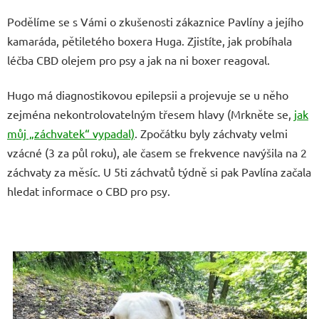
Podělíme se s Vámi o zkušenosti zákaznice
Pavlíny a jejího
kamaráda, pětiletého boxera Huga.
Zjistíte, jak probíhala
léčba CBD olejem pro psy a jak na ni boxer reagoval.
Hugo má diagnostikovou epilepsii a
projevuje
se u něho
zejména nekontrolovatelným třesem hlavy (Mrkněte se,
jak
můj „záchvatek“ vypadal)
. Zpočátku byly záchvaty velmi
vzácné (3 za půl roku), ale časem se frekvence navýšila na 2
záchvaty za měsíc. U 5ti záchvatů týdně si pak Pavlína začala
hledat informace o CBD pro psy.