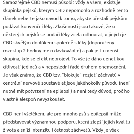
Samozřejmě CBD nemusí působit vždy a všem, existuje
skupinka pejsků, kterým CBD nepomohlo a rozhodně tento
článek neberte jako návod k tomu, abyste přestali pejskům
podávat konvenční léky. Zkušenosti jsou takové, že u
některých pejsků se podaří léky zcela odbourat, u jiných je
CBD skvělým doplňkem společně s léky (doporučený
rozestup 2 hodiny mezi dávkováním) a pak je tu menší
skupina, kde se efekt neprojeví. To vše je dáno genetikou,
citlivostí jedinců a v neposlední řadě druhem onemocnění.
Je však známo, že CBD tzv. "blokuje" rozjetí záchvatů v
centrální nervové soustavě ať jsou jakéhokoliv původu (není
nutné mít potvrzení na epilepsii) a není tedy důvod, proč ho
vlastně alespoň nevyzkoušet.
CBD není všelékem, ale pro mnoho psů s epilepsií může
představovat významnou podporu, která zlepší jejich kvalitu
života a sníží intenzitu i četnost záchvatů. Vždy je však