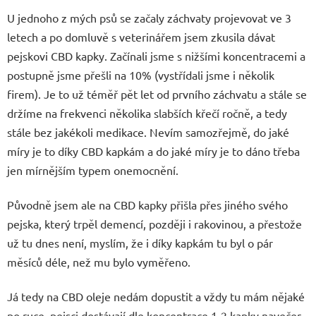
U jednoho z mých psů se začaly záchvaty projevovat ve 3
letech a po domluvě s veterinářem jsem zkusila dávat
pejskovi CBD kapky. Začínali jsme s nižšími koncentracemi a
postupně jsme přešli na 10% (vystřídali jsme i několik
firem). Je to už téměř pět let od prvního záchvatu a stále se
držíme na frekvenci několika slabších křečí ročně, a tedy
stále bez jakékoli medikace. Nevím samozřejmě, do jaké
míry je to díky CBD kapkám a do jaké míry je to dáno třeba
jen mírnějším typem onemocnění.
Původně jsem ale na CBD kapky přišla přes jiného svého
pejska, který trpěl demencí, později i rakovinou, a přestože
už tu dnes není, myslím, že i díky kapkám tu byl o pár
měsíců déle, než mu bylo vyměřeno.
Já tedy na CBD oleje nedám dopustit a vždy tu mám nějaké
po ruce, pejsci dostávají dle koncentrace 1-2 kapky navečer