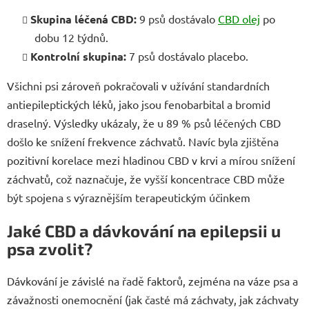
Skupina léčená CBD:
9 psů dostávalo
CBD olej
po
dobu 12 týdnů.
Kontrolní skupina:
7 psů dostávalo placebo.
Všichni psi zároveň pokračovali v užívání standardních
antiepileptických léků, jako jsou fenobarbital a bromid
draselný. Výsledky ukázaly, že u 89 % psů léčených CBD
došlo ke snížení frekvence záchvatů. Navíc byla zjištěna
pozitivní korelace mezi hladinou CBD v krvi a mírou snížení
záchvatů, což naznačuje, že vyšší koncentrace CBD může
být spojena s výraznějším terapeutickým účinkem
Jaké CBD a dávkování na epilepsii u
psa zvolit?
Dávkování je závislé na řadě faktorů, zejména na váze psa a
závažnosti onemocnění (jak časté má záchvaty, jak záchvaty