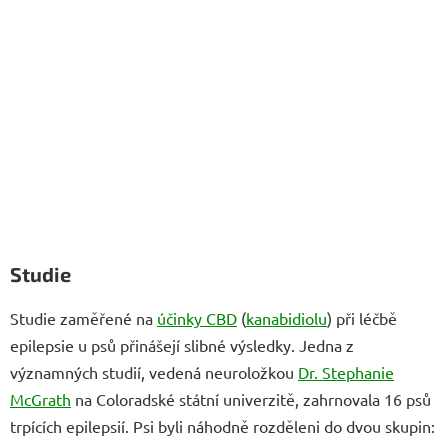
Studie
Studie zaměřené na
účinky CBD
(
kanabidiolu
) při léčbě
epilepsie u psů přinášejí slibné výsledky. Jedna z
významných studií, vedená neuroložkou
Dr. Stephanie
McGrath
na Coloradské státní univerzitě, zahrnovala 16 psů
trpících epilepsií. Psi byli náhodně rozděleni do dvou skupin: