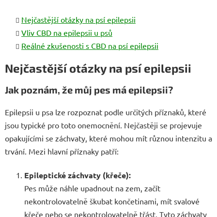
Nejčastější otázky na psí epilepsii
Vliv CBD na epilepsii u psů
Reálné zkušenosti s CBD na psí epilepsii
Nejčastější otázky na psí epilepsii
Jak poznám, že můj pes má epilepsii?
Epilepsii u psa lze rozpoznat podle určitých příznaků, které
jsou typické pro toto onemocnění. Nejčastěji se projevuje
opakujícími se záchvaty, které mohou mít různou intenzitu a
trvání. Mezi hlavní příznaky patří:
Epileptické záchvaty (křeče):
Pes může náhle upadnout na zem, začít
nekontrolovatelně škubat končetinami, mít svalové
křeče nebo se nekontrolovatelně třást. Tyto záchvaty