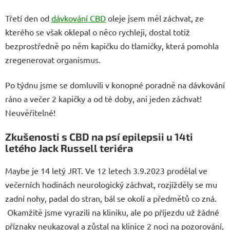
Třetí den od
dávkování CBD
oleje jsem měl záchvat, ze
kterého se však oklepal o něco rychleji, dostal totiž
bezprostředně po něm kapičku do tlamičky, která pomohla
zregenerovat organismus.
Po týdnu jsme se domluvili v konopné poradně na dávkování
ráno a večer 2 kapičky a od té doby, ani jeden záchvat!
Neuvěřitelné!
Zkušenosti s CBD na psí epilepsii u 14ti
letého Jack Russell teriéra
Maybe je 14 letý JRT. Ve 12 letech 3.9.2023 prodělal ve
večerních hodinách neurologický záchvat, rozjížděly se mu
zadní nohy, padal do stran, bál se okolí a předmětů co zná.
Okamžitě jsme vyrazili na kliniku, ale po příjezdu už žádné
příznaky neukazoval a zůstal na klinice 2 noci na pozorování,