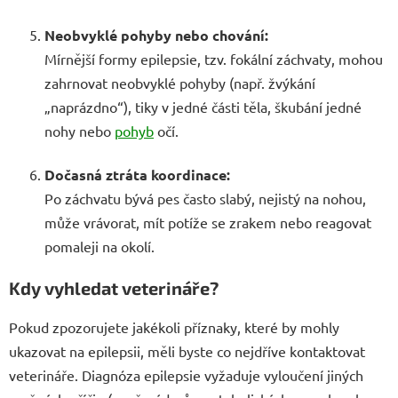
Neobvyklé pohyby nebo chování:
Mírnější formy epilepsie, tzv. fokální záchvaty, mohou
zahrnovat neobvyklé pohyby (např. žvýkání
„naprázdno“), tiky v jedné části těla, škubání jedné
nohy nebo
pohyb
očí.
Dočasná ztráta koordinace:
Po záchvatu bývá pes často slabý, nejistý na nohou,
může vrávorat, mít potíže se zrakem nebo reagovat
pomaleji na okolí.
Kdy vyhledat veterináře?
Pokud zpozorujete jakékoli příznaky, které by mohly
ukazovat na epilepsii, měli byste co nejdříve kontaktovat
veterináře. Diagnóza epilepsie vyžaduje vyloučení jiných