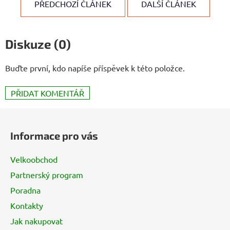
PŘEDCHOZÍ ČLÁNEK
DALŠÍ ČLÁNEK
Diskuze (0)
Buďte první, kdo napíše příspěvek k této položce.
PŘIDAT KOMENTÁŘ
Z
á
Informace pro vás
p
a
Velkoobchod
t
Partnerský program
í
Poradna
Kontakty
Jak nakupovat