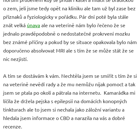
o zem, jeli jsme tedy opět na kliniku ale tam už byl zase bez
příznaků a fyziologicky v pořádku. Pár dní poté byla stále
znát velká
únava
ale na veterině nám bylo řečeno že se
jednalo pravděpodobně o nedostatečné prokrvení mozku
bez známé příčiny a pokud by se situace opakovala bylo nám
doporučeno absolvovat MRI ale s tím že se může stát že se
nic nezjistí.
A tím se dostávám k vám. Nechtěla jsem se smířit s tím že si
na veterině nevědí rady a že mu nemůžu nijak pomoct a tak
jsem se ptala po okolí a pátrala na internetu. Kamarádka mi
líčila že držela pejska s epilepsií na domácích konopných
tinkturach ale to jsem si nechala jako záložní variantu a
hledala jsem informace o CBD a narazila na vás a dobré
recenze.