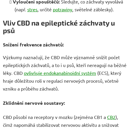
Vyloučení spouštěčů:
Sledujte, co záchvaty vyvolává
(např.
stres
, určité
potraviny
, světelné záblesky).
Vliv CBD na epileptické záchvaty u
psů
Snížení frekvence záchvatů:
Výzkumy naznačují, že CBD může významně snížit počet
epileptických záchvatů, a to i u psů, kteří nereagují na běžné
léky. CBD
ovlivňuje endokanabinoidní systém
(ECS), který
hraje důležitou roli v regulaci nervových procesů, včetně
vzniku a průběhu záchvatů.
Zklidnění nervové soustavy:
CBD působí na receptory v mozku (zejména CB1 a
CB2
),
čímž napomáhá stabilizovat nervovou aktivitu a snižovat