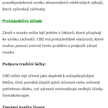
pravděpodobnost vzniku abnormálních elektrických výbojů,
které způsobují záchvaty.
Protizánětlivý účinek
:
Zánět v mozku může být jedním z faktorů, které přispívají
ke vzniku záchvatů. CBD má protizánětlivé vlastnosti, které
mohou pomoci zmírnit tento problém a podpořit zdraví
mozku.
Podpora tradiční léčby:
CBD může být účinné jako doplněk k antiepileptickým
lékům, čímž pomáhá zlepšit jejich účinnost nebo snižovat
potřebnou dávku, což zároveň minimalizuje vedlejší účinky
farmakoterapie.
Zlepšení kvality života: