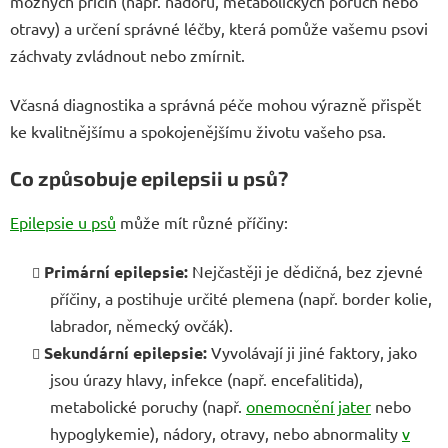
možných příčin (např. nádorů, metabolických poruch nebo
otravy) a určení správné léčby, která pomůže vašemu psovi
záchvaty zvládnout nebo zmírnit.
Včasná diagnostika a správná péče mohou výrazně přispět
ke kvalitnějšímu a spokojenějšímu životu vašeho psa.
Co způsobuje epilepsii u psů?
Epilepsie u psů
může mít různé příčiny:
Primární epilepsie:
Nejčastěji je dědičná, bez zjevné
příčiny, a postihuje určité plemena (např. border kolie,
labrador, německý ovčák).
Sekundární epilepsie:
Vyvolávají ji jiné faktory, jako
jsou úrazy hlavy, infekce (např. encefalitida),
metabolické poruchy (např.
onemocnění jater
nebo
hypoglykemie), nádory, otravy, nebo abnormality
v