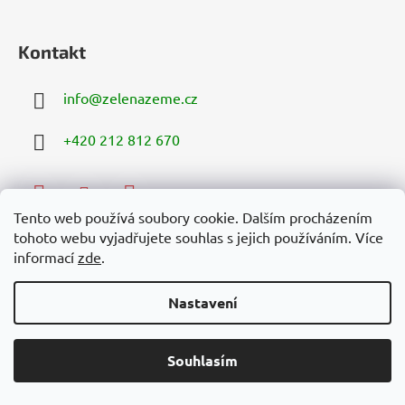
Kontakt
info
@
zelenazeme.cz
+420 212 812 670
Tento web používá soubory cookie. Dalším procházením
tohoto webu vyjadřujete souhlas s jejich používáním. Více
informací
zde
.
Facebook
Nastavení
Instagram
Souhlasím