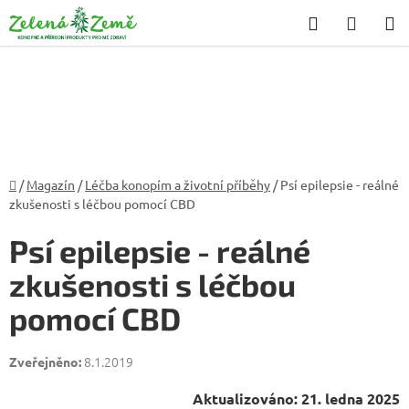
Přejít
Hledat
NÁKU
na
KOŠÍK
obsah
Domů
/
Magazín
/
Léčba konopím a životní příběhy
/
Psí epilepsie - reálné
zkušenosti s léčbou pomocí CBD
Psí epilepsie - reálné
zkušenosti s léčbou
pomocí CBD
8.1.2019
Aktualizováno: 21. ledna 2025