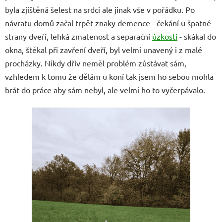
byla zjištěná šelest na srdci ale jinak vše v pořádku. Po
návratu domů začal trpět znaky demence - čekání u špatné
strany dveří, lehká zmatenost a separační
úzkostí
- skákal do
okna, štěkal při zavření dveří, byl velmi unavený i z malé
procházky. Nikdy dřív neměl problém zůstávat sám,
vzhledem k tomu že dělám u koní tak jsem ho sebou mohla
brát do práce aby sám nebyl, ale velmi ho to vyčerpávalo.