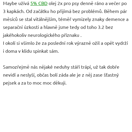
Maybe užívá
5% CBD
olej 2x pro psy denně ráno a večer po
3 kapkách. Od začátku ho přijímá bez problémů. Během pár
měsíců se stal vitálnějším, téměř vymizely znaky demence a
separační úzkosti a hlavně jsme tedy od toho 3.2 bez
jakéhokoliv neurologického příznaku .
I okolí si všimlo že za poslední rok výrazně ožil a opět vydrží
i doma v klidu spinkat sám.
Samozřejmě nás nějaké neduhy stáří trápí, už tak dobře
nevidí a neslyší, občas bolí záda ale je z něj zase šťastný
pejsek a za to moc moc děkuji.