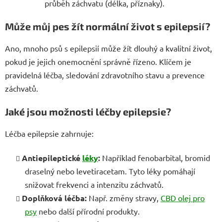
průběh záchvatu (délka, příznaky).
Může můj pes žít normální život s epilepsií?
Ano, mnoho psů s epilepsií může žít dlouhý a kvalitní život,
pokud je jejich onemocnění správně řízeno. Klíčem je
pravidelná léčba, sledování zdravotního stavu a prevence
záchvatů.
Jaké jsou možnosti léčby epilepsie?
Léčba epilepsie zahrnuje:
Antiepileptické
léky
:
Například fenobarbital, bromid
draselný nebo levetiracetam. Tyto léky pomáhají
snižovat frekvenci a intenzitu záchvatů.
Doplňková léčba:
Např. změny stravy,
CBD olej pro
psy
nebo další přírodní produkty.