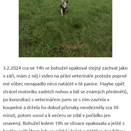
3.2.2024 cca ve 14h se bohužel opakoval stejný záchvat jako
v září, mám z něj i video na přání veterináře protože poprvé
mě vůbec nenapadlo něco natáčet v té panice. Maybe opět
ztrácel motoriku zadních nohou a bál se známých předmětů,
po konzultaci s veterinářem jsem se s ním zavřela v
koupelně a držela ho dokud příznaky neodezněly cca 30
minut, potom usnul a k večeru se zdál v pořádku jen
unavený. Bohužel kolem 19h se situace opakovala a ještě s
horším průběhem kdy se přidal i kašel a mlátil se bradičkou