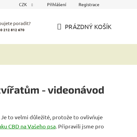
CZK
Přihlášení
Registrace
bujete poradit?
PRÁZDNÝ KOŠÍK
0 212 812 670
NÁKUPNÍ
KOŠÍK
zvířatům - videonávod
. Je to velmi důležité, protože to ovlivňuje
nku CBD na Vašeho psa
. Připravili jsme pro