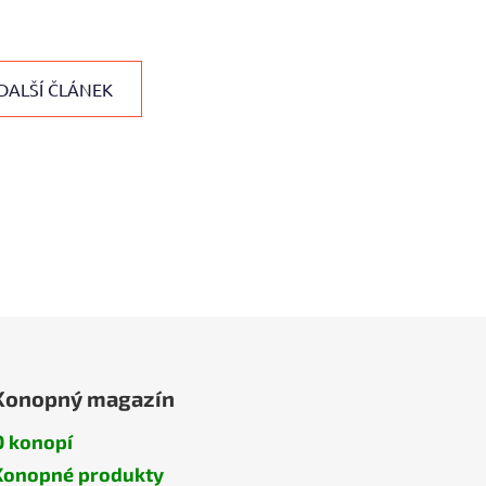
DALŠÍ ČLÁNEK
Konopný magazín
O konopí
Konopné produkty