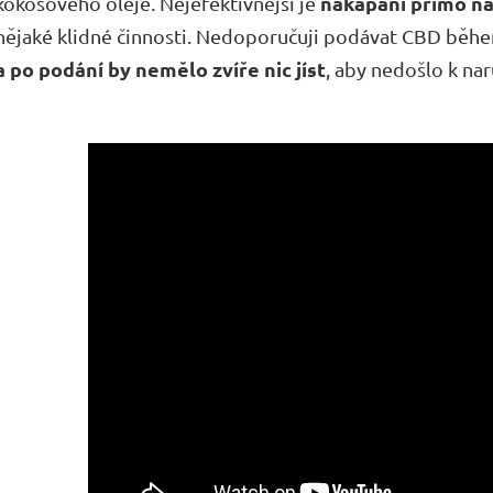
nakapání přímo n
kokosového oleje. Nejefektivnější je
nějaké klidné činnosti. Nedoporučuji podávat CBD běh
a po podání by nemělo zvíře nic jíst
, aby nedošlo k na