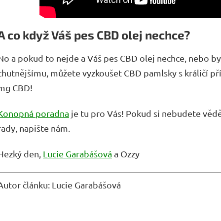
A co když Váš pes CBD olej nechce?
No a pokud to nejde a Váš pes CBD olej nechce, nebo by
chutnějšímu, můžete vyzkoušet CBD pamlsky s králičí př
mg CBD!
Konopná poradna
je tu pro Vás! Pokud si nebudete vě
rady, napište nám.
Hezký den,
Lucie Garabášová
a Ozzy
Autor článku: Lucie Garabášová