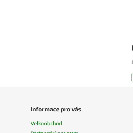
Z
á
Informace pro vás
p
a
Velkoobchod
t
Partnerský program