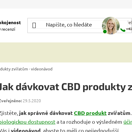
okojenost
Potře
 recenzí
+42
dukty zvířatům - videonávod
Jak dávkovat CBD produkty 
29.5.2020
jak správně dávkovat
CBD produkt
zvířatům
Zjistěte,
biologickou dostupnost
a ta rozhoduje o výsledném
úči
videonávod
Vás i
, abyste to měli co nejjednodušší.