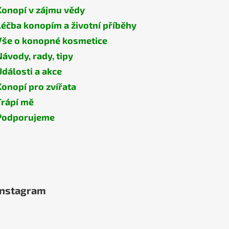
Konopí v zájmu vědy
Léčba konopím a životní příběhy
Vše o konopné kosmetice
Návody, rady, tipy
Události a akce
Konopí pro zvířata
Trápí mě
Podporujeme
Instagram