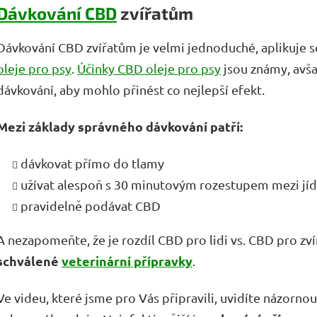
Dávkování CBD
zvířatům
Dávkování CBD zvířatům je velmi jednoduché, aplikuje s
oleje pro psy
.
Účinky CBD oleje pro psy
jsou známy, avš
dávkování, aby mohlo přinést co nejlepší efekt.
Mezi základy správného dávkování patří:
dávkovat přímo do tlamy
užívat alespoň s 30 minutovým rozestupem mezi jíd
pravidelně podávat CBD
A nezapomeňte, že je rozdíl CBD pro lidi vs. CBD pro zv
schválené
veterinární přípravky
.
Ve videu, které jsme pro Vás připravili, uvidíte názorn