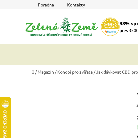
Přejít
Poradna
Kontakty
na
obsah
98% sp
přes 3500
Domů
/
Magazín
/
Konopí pro zvířata
/
Jak dávkovat CBD pro
P
o
s
t
r
a
n
n