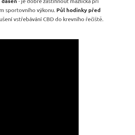
a dáseň
- je dobré zastihnout mazlíčka při
Půl hodinky před
em sportovního výkonu.
rušení vstřebávání CBD do krevního řečiště.