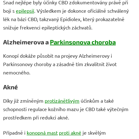
Snad nejlépe byly účinky CBD zdokumentovány právě při
boji s
epilepsií
. Výsledkem je dokonce oficiálně schválený
lék na bázi CBD, takzvaný Epidiolex, který prokazatelně
snižuje frekvenci epileptických záchvatů.
Alzheimerova a
Parkinsonova choroba
Konopí dokáže působit na projevy Alzheimerovy i
Parkinsonovy choroby a zásadně tím zkvalitnit život
nemocného.
Akné
Díky již zmíněným
protizánětlivým
účinkům a také
schopnosti regulace kožního mazu je CBD také výtečným
prostředkem při redukci akné.
Případně i
konopná mast
proti akné
je skvělým