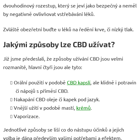
dvouhodinový rozestup, který se jeví jako bezpečný a neměl
by negativně ovlivňovat vstřebávání léků.
Zvláště obezřetní buďte u léků na ředění krve, či nízký tlak.
Jakými způsoby lze CBD užívat?
Již jsme předeslali, že způsoby užívání CBD jsou velmi
rozmanité, hlavní čtyři jsou ale tyto:
Orální použití v podobě
CBD kapslí
, ale klidně i potravin
či nápojů s příměsí CBD.
Nakapání CBD oleje či kapek pod jazyk.
Vnější užití v podobě mastí,
krémů
.
Vaporizace.
Jednotlivé způsoby se liší co do nástupu účinků a jejich
volba je dána především vašimi potřebami a efektem,