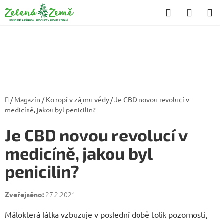
Přejít
Hledat
NÁKU
na
KOŠÍK
obsah
Domů
/
Magazín
/
Konopí v zájmu vědy
/
Je CBD novou revolucí v
medicíně, jakou byl penicilin?
P
Je CBD novou revolucí v
o
medicíně, jakou byl
s
penicilin?
t
r
a
27.2.2021
n
Málokterá látka vzbuzuje v poslední době tolik pozornosti,