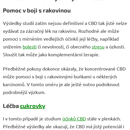
Pomoc v boji s rakovinou
Výsledky studií zatím nejsou definitivní a CBD tak jistě nelze
vydávat za zázračný lék na rakovinu. Rozhodně ale může
pomoci s mírněním vedlejších účinků její léčby, například
snížením
bolesti
či nevolnosti, či obecného
stresu
a úzkosti.
Sloužit tak může jako komplementární terapie.
Předběžné pokusy dokonce ukázaly, že koncentrované CBD
může pomoci v boji s rakovinnými buňkami u některých
karcinomů. V tomto směru je ale ještě nutno podniknout
podrobnější výzkum.
Léčba
cukrovky
I v tomto případě je studium
účinků CBD
stále v plenkách.
Předběžné výsledky ale ukazují, že CBD má jistý potenciál i