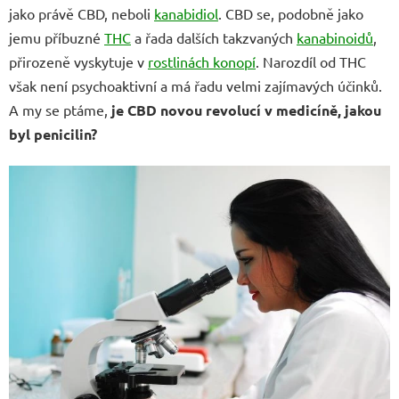
n
jako právě CBD, neboli
kanabidiol
. CBD se, podobně jako
í
jemu příbuzné
THC
a řada dalších takzvaných
kanabinoidů
,
p
přirozeně vyskytuje v
rostlinách konopí
. Narozdíl od THC
a
však není psychoaktivní a má řadu velmi zajímavých účinků.
n
A my se ptáme,
je CBD novou revolucí v medicíně, jakou
e
byl penicilin?
l