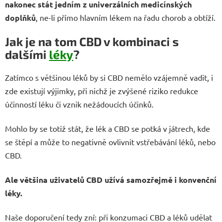
nakonec stát jedním z univerzálních medicínských
doplňků
, ne-li přímo hlavním lékem na řadu chorob a obtíží.
Jak je na tom CBD v kombinaci s
dalšími
léky
?
Zatímco s většinou léků by si CBD nemělo vzájemně vadit, i
zde existují výjimky, při nichž je zvýšené riziko redukce
účinností léku či vznik nežádoucích účinků.
Mohlo by se totiž stát, že lék a CBD se potká v játrech, kde
se štěpí a může to negativně ovlivnit vstřebávání léků, nebo
CBD.
Ale většina uživatelů CBD užívá samozřejmě i konvenční
léky.
Naše doporučení tedy zní: při konzumaci CBD a léků udělat