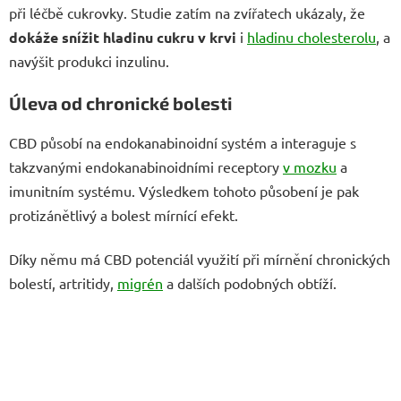
při léčbě cukrovky. Studie zatím na zvířatech ukázaly, že
dokáže snížit hladinu cukru v krvi
i
hladinu cholesterolu
, a
navýšit produkci inzulinu.
Úleva od chronické bolesti
CBD působí na endokanabinoidní systém a interaguje s
takzvanými endokanabinoidními receptory
v mozku
a
imunitním systému. Výsledkem tohoto působení je pak
protizánětlivý a bolest mírnící efekt.
Díky němu má CBD potenciál využití při mírnění chronických
bolestí, artritidy,
migrén
a dalších podobných obtíží.