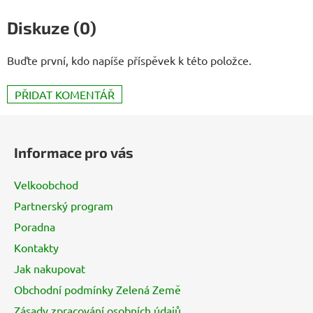
Diskuze (0)
Buďte první, kdo napíše příspěvek k této položce.
PŘIDAT KOMENTÁŘ
Z
á
Informace pro vás
p
a
Velkoobchod
t
Partnerský program
í
Poradna
Kontakty
Jak nakupovat
Obchodní podmínky Zelená Země
Zásady zpracování osobních údajů