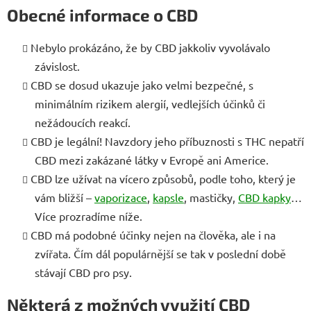
Obecné informace o CBD
Nebylo prokázáno, že by CBD jakkoliv vyvolávalo
závislost.
CBD se dosud ukazuje jako velmi bezpečné, s
minimálním rizikem alergií, vedlejších účinků či
nežádoucích reakcí.
CBD je legální! Navzdory jeho příbuznosti s THC nepatří
CBD mezi zakázané látky v Evropě ani Americe.
CBD lze užívat na vícero způsobů, podle toho, který je
vám bližší –
vaporizace
,
kapsle
, mastičky,
CBD kapky
…
Více prozradíme níže.
CBD má podobné účinky nejen na člověka, ale i na
zvířata. Čím dál populárnější se tak v poslední době
stávají CBD pro psy.
Některá z možných využití CBD