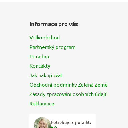
Z
á
Informace pro vás
p
a
Velkoobchod
t
Partnerský program
í
Poradna
Kontakty
Jak nakupovat
Obchodní podmínky Zelená Země
Zásady zpracování osobních údajů
Reklamace
Potřebujete poradit?