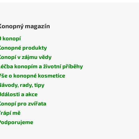
Konopný magazín
O konopí
Konopné produkty
Konopí v zájmu vědy
Léčba konopím a životní příběhy
Vše o konopné kosmetice
Návody, rady, tipy
Události a akce
Konopí pro zvířata
Trápí mě
Podporujeme