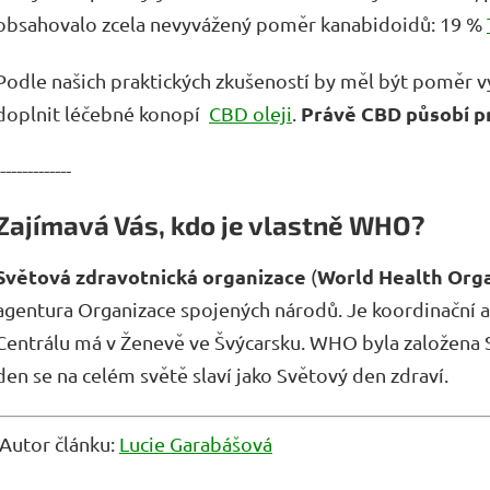
obsahovalo zcela nevyvážený poměr kanabidoidů: 19 %
Podle našich praktických zkušeností by měl být poměr 
Právě CBD působí p
doplnit léčebné konopí
CBD oleji
.
-------------
Zajímavá Vás, kdo je vlastně WHO?
Světová zdravotnická organizace
World Health Orga
(
agentura Organizace spojených národů. Je koordinační 
Centrálu má v Ženevě ve Švýcarsku. WHO byla založena
den se na celém světě slaví jako Světový den zdraví.
Autor článku:
Lucie Garabášová