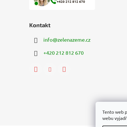
+420 212 812 670
Kontakt
info
@
zelenazeme.cz
+420 212 812 670
Tento web p
webu vyjadřu