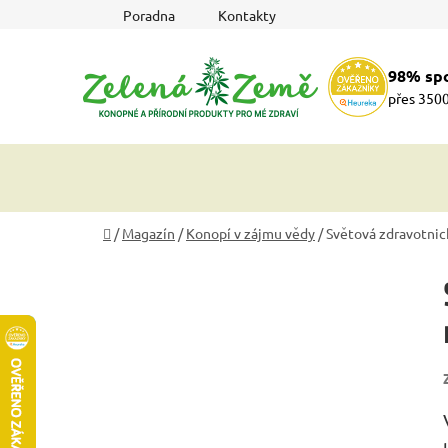
Přejít
Poradna
Kontakty
na
obsah
98% sp
přes 3500
Domů
/
Magazín
/
Konopí v zájmu vědy
/
Světová zdravotnic
P
o
s
t
r
a
n
n