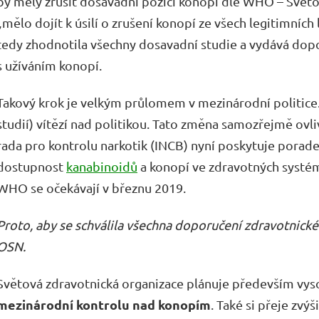
by měly zrušit dosavadní pozici konopí dle WHO – Světo
„mělo dojít k úsilí o zrušení konopí ze všech legitimníc
tedy zhodnotila všechny dosavadní studie a vydává dopo
s užíváním konopí.
Takový krok je velkým průlomem v mezinárodní politice. 
studií) vítězí nad politikou. Tato změna samozřejmě ovl
rada pro kontrolu narkotik (INCB) nyní poskytuje porad
dostupnost
kanabinoidů
a konopí ve zdravotných systém
WHO se očekávají v březnu 2019.
Proto, aby se schválila všechna doporučení zdravotnické
OSN.
Světová zdravotnická organizace plánuje především vy
mezinárodní kontrolu nad konopím
. Také si přeje zv