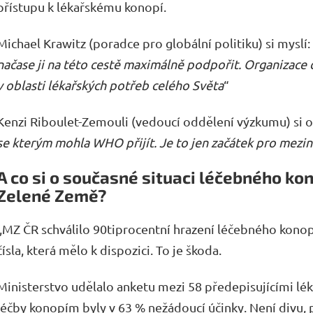
přístupu k lékařskému konopí.
Michael Krawitz (poradce pro globální politiku) si myslí: 
načase ji na této cestě maximálně podpořit. Organizace dě
v oblasti lékařských potřeb celého Světa
“
Kenzi Riboulet-Zemouli (vedoucí oddělení výzkumu) si o s
se kterým mohla WHO přijít. Je to jen začátek pro mezi
A co si o současné situaci léčebného ko
Zelené Země?
,,MZ ČR schválilo 90tiprocentní hrazení léčebného kono
čísla, která mělo k dispozici. To je škoda.
Ministerstvo udělalo anketu mezi 58 předepisujícími lék
léčby konopím byly v 63 % nežádoucí účinky. Není divu,