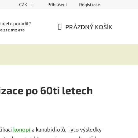
CZK
Přihlášení
Registrace
bujete poradit?
PRÁZDNÝ KOŠÍK
0 212 812 670
NÁKUPNÍ
KOŠÍK
zace po 60ti letech
likaci
konopí
a kanabidiolů. Tyto výsledky