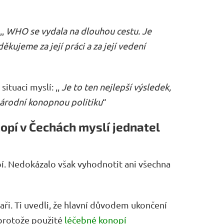
,,
WHO se vydala na dlouhou cestu. Je
kujeme za její práci a za její vedení
ituaci myslí: ,,
Je to ten nejlepší výsledek,
národní konopnou politiku
“
nopí v Čechách myslí jednatel
pí. Nedokázalo však vyhodnotit ani všechna
aři. Ti uvedli, že hlavní důvodem ukončení
 protože použité
léčebné konopí