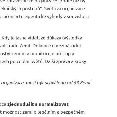
vé zdravotnické organizace- podle níž by
h lékařských postupů“. Světová organizace
ručení a terapeutické výhody v souvislosti
Kdy je jasně vidět, že důkazy (výsledky
ivní i řadu Zemí. Dokonce i mezinárodní
enství zemím a monitoruje přístup a
ech po celém Světě. Další zpráva a kroky
 organizace, musí být schváleno od 53 Zemí
zjednodušit a normalizovat
soce
ýšit možnost zemí o legálním a bezpečném