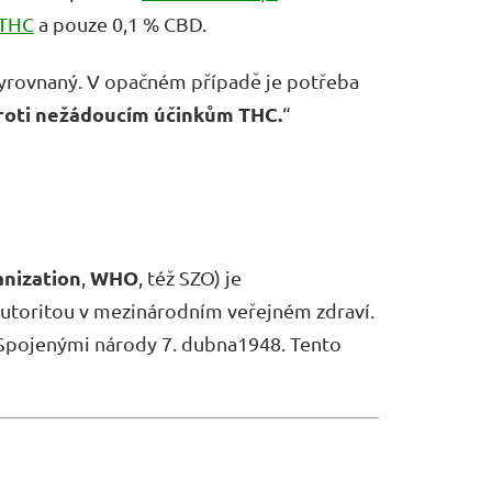
THC
a pouze 0,1 % CBD.
vyrovnaný. V opačném případě je potřeba
roti nežádoucím účinkům THC.
“
nization
WHO
,
, též SZO) je
autoritou v mezinárodním veřejném zdraví.
 Spojenými národy 7. dubna1948. Tento