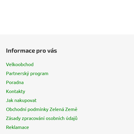
Z
á
Informace pro vás
p
a
Velkoobchod
t
Partnerský program
í
Poradna
Kontakty
Jak nakupovat
Obchodní podmínky Zelená Země
Zásady zpracování osobních údajů
Reklamace