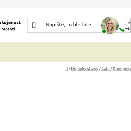
okojenost
Potře
 recenzí
+42
Domů
/
Doplňky stravy
/
Čaje
/
Konopný 