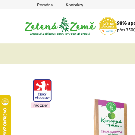
Přejít
Poradna
Kontakty
na
obsah
98% sp
přes 3500
CZ-VYROBEK
PRO ŽENY