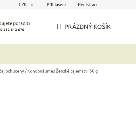
CZK
Přihlášení
Registrace
bujete poradit?
PRÁZDNÝ KOŠÍK
0 212 812 670
NÁKUPNÍ
KOŠÍK
čaj ochucený
/
Konopná směs Ženské tajemství 50 g