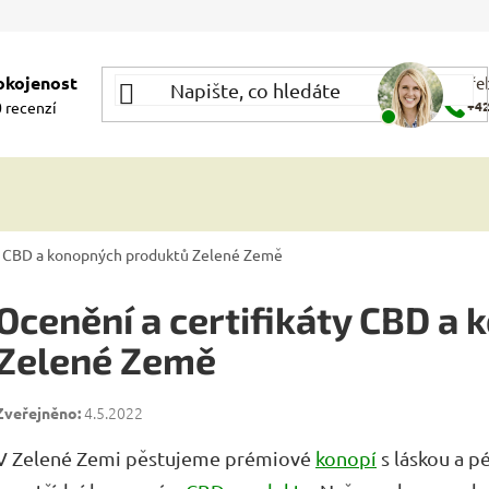
okojenost
Potře
 recenzí
+42
ty CBD a konopných produktů Zelené Země
Ocenění a certifikáty CBD a
Zelené Země
4.5.2022
V Zelené Zemi pěstujeme prémiové
konopí
s láskou a p