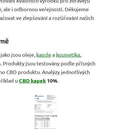
tování kvalitních výrobků pro zdravější
ky, ale i odbornou veřejností. Děkujeme
čovat ve zlepšování a rozšiřování našich
emě
jako jsou oleje,
kapsle
a
kosmetika
,
h. Produkty jsou testovány podle přísných
ího CBD produktu. Analýzy jednotlivých
CBD kapek
10%
říklad u
.