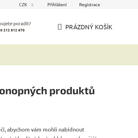
CZK
Přihlášení
Registrace
bujete poradit?
PRÁZDNÝ KOŠÍK
0 212 812 670
NÁKUPNÍ
KOŠÍK
 konopných produktů
éčí, abychom vám mohli nabídnout