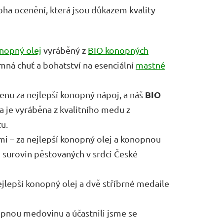
ha ocenění, která jsou důkazem kvality
nopný olej
vyráběný z
BIO konopných
jemná chuť a bohatství na esenciální
mastné
BIO
cenu za nejlepší konopný nápoj, a náš
a je vyráběna z kvalitního medu z
u.
mi – za nejlepší konopný olej a konopnou
 surovin pěstovaných v srdci České
ejlepší konopný olej a dvě stříbrné medaile
nopnou medovinu a účastnili jsme se