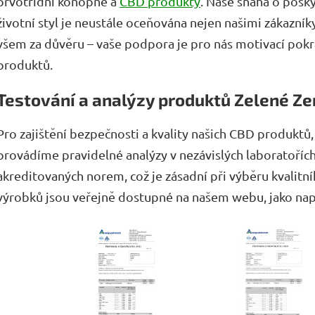
prvotřídní konopné a
CBD produkty
. Naše snaha o posky
životní styl je neustále oceňována nejen našimi zákazní
všem za důvěru – vaše podpora je pro nás motivací pokra
produktů.
Testování a analýzy produktů Zelené Z
Pro zajištění bezpečnosti a kvality našich CBD produktů, 
provádíme pravidelné analýzy v nezávislých laboratoříc
akreditovaných norem, což je zásadní při výběru kvalitn
výrobků jsou veřejně dostupné na našem webu, jako nap