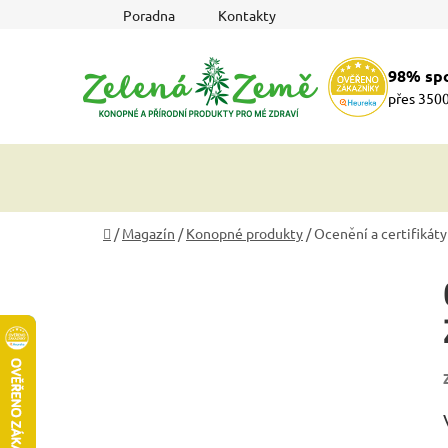
Přejít
Poradna
Kontakty
na
obsah
98% sp
přes 3500
Domů
/
Magazín
/
Konopné produkty
/
Ocenění a certifiká
P
o
s
t
r
a
n
n