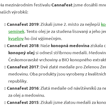
Cannafest
Na mezinárodním festivalu
jsme dosáhli mno
našich výrobků:
Cannafest 2019
: Získali jsme 2. místo za nejlepší
ko
semínek
. Tento olej je za studena lisovaný a jeho 
kyseliny
ho činí výjimečným.
Cannafest 2018
konopná medovina
: Naše
získala 
konopný olej
si odnesl stříbrnou medaili. Medovin
Českomoravské vrchoviny a BIO konopného extrakt
Cannafest 2017
: Dvě zlaté medaile pro Zelenou Ze
medovinu. Oba produkty jsou vyrobeny z kvalitních
republiky.
Cannafest 2016
: Zlatá medaile od návštěvníků za n
za olej a medovinu.
Cannafest 2015
: Získali jsme zlatou medaili za ko