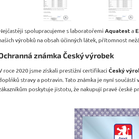
Aquatest
E
Nejčastěji spolupracujeme s laboratořemi
a
našich výrobků na obsah účinných látek, přítomnost nežá
Ochranná známka Český výrobek
Český výro
V roce 2020 jsme získali prestižní certifikaci
doplňků stravy a potravin. Tato známka je nyní součástí
zákazníkům poskytuje jistotu, že nakupují pravé české p