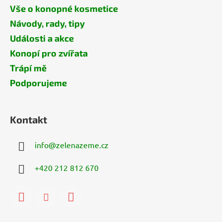
Vše o konopné kosmetice
Návody, rady, tipy
Události a akce
Konopí pro zvířata
Trápí mě
Podporujeme
Kontakt
info
@
zelenazeme.cz
+420 212 812 670