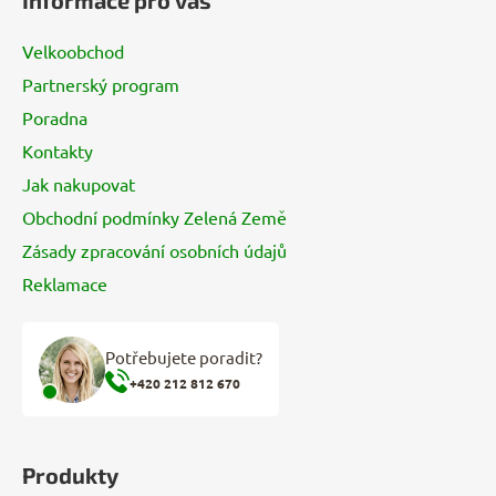
Informace pro vás
p
a
Velkoobchod
t
Partnerský program
í
Poradna
Kontakty
Jak nakupovat
Obchodní podmínky Zelená Země
Zásady zpracování osobních údajů
Reklamace
Potřebujete poradit?
+420 212 812 670
Produkty