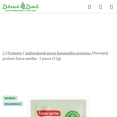
Přejít
Hledat
NÁKU
na
KOŠÍK
obsah
Domů
/
Proteiny
/
Jednorázové porce konopného proteinu
/
Konopný
protein Extra vanilka - 1 porce (15g)
IMUNITA
REGENERACE