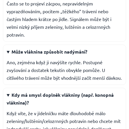
Často se to projeví zácpou, nepravidelným
vyprazdňováním, pocitem „těžkého“ trávení nebo
častým hladem krátce po jídle. Signálem může být i
velmi nízký příjem zeleniny, luštěnin a celozrnných
potravin.
Může vláknina způsobit nadýmání?
Ano, zejména když ji navýšíte rychle. Postupné
zvyšování a dostatek tekutin obvykle pomůže. U
citlivého trávení může být vhodnější začít menší dávkou.
Kdy má smysl doplněk vlákniny (např. konopná
vláknina)?
Když víte, že v jídelníčku máte dlouhodobě málo
zeleniny/luštěnin/celozrnných potravin nebo chcete mít
jednodušší cestu, jak vlákninu pravidelně doplňovat