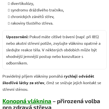
divertikulózy,
syndromu dráždivého tračníku,
chronických zánětů střev,
rakoviny tlustého střeva.
Upozornění:
Pokud máte citlivé trávení (např. při IBS)
nebo akutní střevní potíže, zvyšujte vlákninu opatrně a
sledujte reakce těla. V některých obdobích může být
vhodnější jemnější postup nebo konzultace s
odborníkem.
Pravidelný příjem vlákniny pomáhá
rychleji odvádět
škodlivé látky ze střev
, čímž se snižuje jejich kontakt se
střevní stěnou.
Konopná vláknina
– přirozená volba
pro zdravá střeva