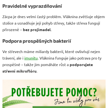
Pravidelné vyprazdňování
Zácpa je dnes velmi častý problém. Vláknina zvětšuje objem
stolice a usnadňuje její pohyb střevy, takže střeva fungují
přirozeně –
bez projímadel
.
Podpora prospěšných bakterií
Ve střevech máme miliardy bakterií, které ovlivňují nejen
trávení, ale i
imunitu
. Vláknina funguje jako potrava pro ty
prospěšné – takže jim pomáháte růst a
podporujete
střevní mikroflóru
.