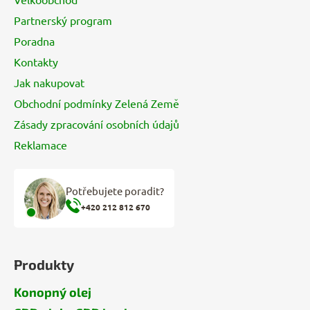
t
Partnerský program
í
Poradna
Kontakty
Jak nakupovat
Obchodní podmínky Zelená Země
Zásady zpracování osobních údajů
Reklamace
Potřebujete poradit?
+420 212 812 670
Produkty
Konopný olej