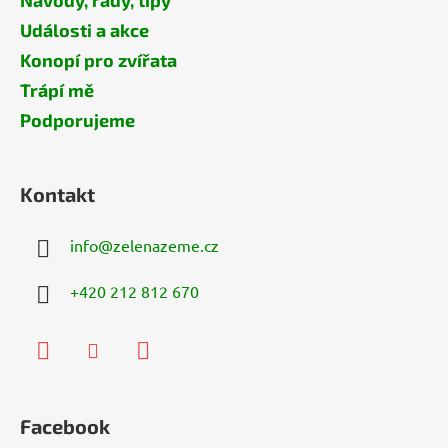
Návody, rady, tipy
Události a akce
Konopí pro zvířata
Trápí mě
Podporujeme
Kontakt
info
@
zelenazeme.cz
+420 212 812 670
Facebook