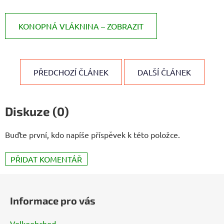
KONOPNÁ VLÁKNINA – ZOBRAZIT
PŘEDCHOZÍ ČLÁNEK
DALŠÍ ČLÁNEK
Diskuze (0)
Buďte první, kdo napíše příspěvek k této položce.
PŘIDAT KOMENTÁŘ
Z
á
Informace pro vás
p
a
Velkoobchod