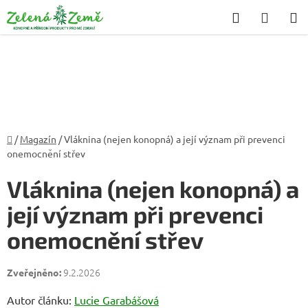
Přejít
Hledat
NÁKU
na
KOŠÍK
obsah
Domů
/
Magazín
/
Vláknina (nejen konopná) a její význam při prevenci
onemocnění střev
Vláknina (nejen konopná) a
její význam při prevenci
onemocnění střev
9.2.2026
Autor článku:
Lucie Garabášová