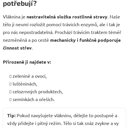
potřebují?
Vláknina je
nestravitelná složka rostlinné stravy
. Naše
tělo ji neumí rozložit pomocí trávicích enzymů, ale i tak je
pro nás nepostradatelná. Prochází trávicím traktem téměř
nezměněná a po cestě
mechanicky i funkčně podporuje
činnost střev
.
Přirozeně ji najdete v:
zelenině a ovoci,
luštěninách,
celozrnných produktech,
semínkách a ořeších.
Tip:
Pokud navyšujete vlákninu, dělejte to postupně a
vždy přidejte i pitný režim. Tělo si tak snáz zvykne a vy