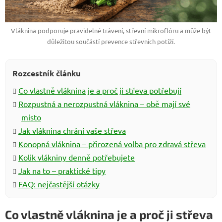
Vláknina podporuje pravidelné trávení, střevní mikroflóru a může být
důležitou součástí prevence střevních potíží.
Rozcestník článku
Co vlastně vláknina je a proč ji střeva potřebují
Rozpustná a nerozpustná vláknina – obě mají své
místo
Jak vláknina chrání vaše střeva
Konopná vláknina – přirozená volba pro zdravá střeva
Kolik vlákniny denně potřebujete
Jak na to – praktické tipy
FAQ: nejčastější otázky
Co vlastně vláknina je a proč ji střeva