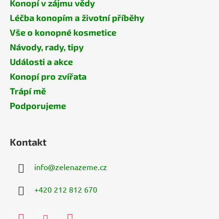
Konopí v zájmu vědy
Léčba konopím a životní příběhy
Vše o konopné kosmetice
Návody, rady, tipy
Události a akce
Konopí pro zvířata
Trápí mě
Podporujeme
Kontakt
info
@
zelenazeme.cz
+420 212 812 670