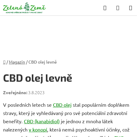
Přejít
Hledat
NÁKU
na
KOŠÍK
obsah
Domů
/
Magazín
/
CBD olej levně
CBD olej levně
3.8.2023
V posledních letech se
CBD olej
stal populárním doplňkem
stravy, který je vyhledávaný pro své potenciální zdravotní
benefity.
CBD (kanabidiol)
je jednou z mnoha látek
nalezených
v konopí
, která nemá psychoaktivní účinky, což