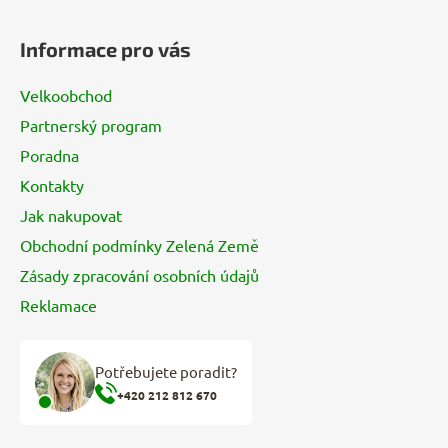
Z
á
Informace pro vás
p
a
Velkoobchod
t
Partnerský program
í
Poradna
Kontakty
Jak nakupovat
Obchodní podmínky Zelená Země
Zásady zpracování osobních údajů
Reklamace
Potřebujete poradit?
+420 212 812 670