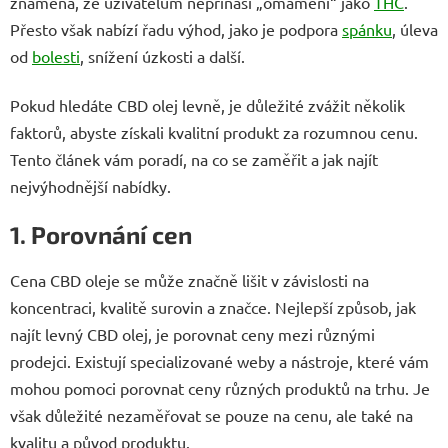
znamená, že uživatelům nepřináší „omámení“ jako
THC
.
Přesto však nabízí řadu výhod, jako je podpora
spánku
, úleva
od
bolesti
, snížení úzkosti a další.
Pokud hledáte CBD olej levně, je důležité zvážit několik
faktorů, abyste získali kvalitní produkt za rozumnou cenu.
Tento článek vám poradí, na co se zaměřit a jak najít
nejvýhodnější nabídky.
1. Porovnání cen
Cena CBD oleje se může značně lišit v závislosti na
koncentraci, kvalitě surovin a značce. Nejlepší způsob, jak
najít levný CBD olej, je porovnat ceny mezi různými
prodejci. Existují specializované weby a nástroje, které vám
mohou pomoci porovnat ceny různých produktů na trhu. Je
však důležité nezaměřovat se pouze na cenu, ale také na
kvalitu a původ produktu.