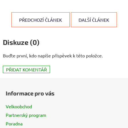
PŘEDCHOZÍ ČLÁNEK
DALŠÍ ČLÁNEK
Diskuze (0)
Buďte první, kdo napíše příspěvek k této položce.
PŘIDAT KOMENTÁŘ
Z
á
Informace pro vás
p
a
Velkoobchod
t
Partnerský program
í
Poradna