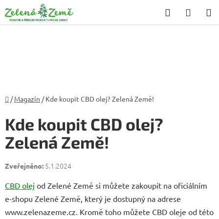
Přejít
Hledat
NÁKU
na
KOŠÍK
obsah
Domů
/
Magazín
/
Kde koupit CBD olej? Zelená Země!
Kde koupit CBD olej?
Zelená Země!
5.1.2024
CBD olej
od Zelené Země si můžete zakoupit na oficiálním
e-shopu Zelené Země, který je dostupný na adrese
www.zelenazeme.cz. Kromě toho můžete CBD oleje od této