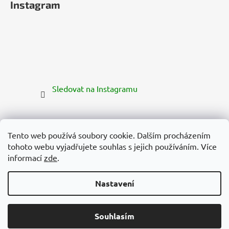
Instagram
Sledovat na Instagramu
Tento web používá soubory cookie. Dalším procházením
tohoto webu vyjadřujete souhlas s jejich používáním. Více
informací
zde
.
Nastavení
Vytvořil Shoptet Premium
Copyright 2026
Zelená Země
. Všechna práva vyhrazena.
Souhlasím
Upravit nastavení cookies