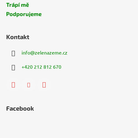
Trápí mě
Podporujeme
Kontakt
info
@
zelenazeme.cz
+420 212 812 670
Facebook