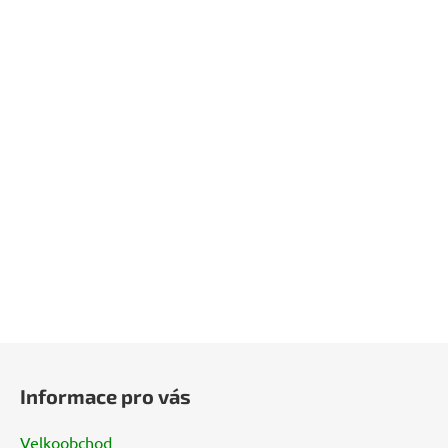
Z
á
Informace pro vás
p
a
Velkoobchod