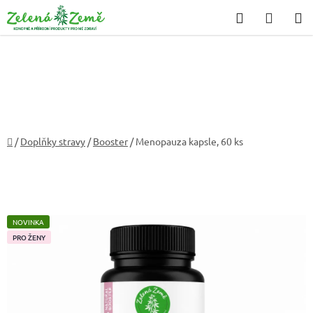
Přejít
Hledat
NÁKU
na
KOŠÍK
obsah
Domů
/
Doplňky stravy
/
Booster
/
Menopauza kapsle, 60 ks
NOVINKA
PRO ŽENY