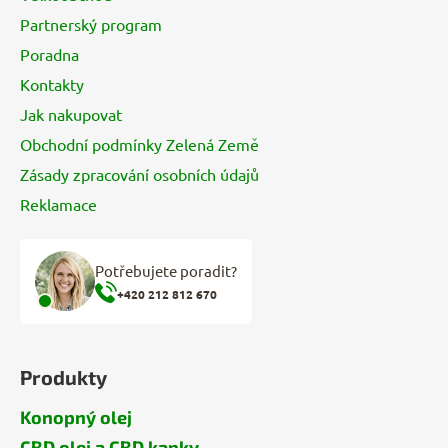
t
Partnerský program
í
Poradna
Kontakty
Jak nakupovat
Obchodní podmínky Zelená Země
Zásady zpracování osobních údajů
Reklamace
Potřebujete poradit?
+420 212 812 670
Produkty
Konopný olej
CBD olej a CBD kapky