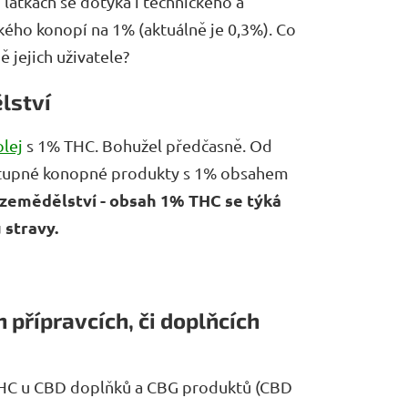
 látkách se dotýká i technického a
kého konopí na 1% (aktuálně je 0,3%). Co
ě jejich uživatele?
lství
lej
s 1% THC. Bohužel předčasně. Od
dostupné konopné produkty s 1% obsahem
zemědělství - obsah 1% THC se týká
 stravy.
přípravcích, či doplňcích
 THC u CBD doplňků a CBG produktů (CBD