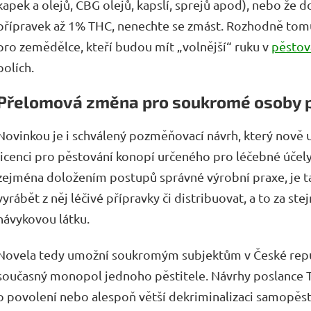
kapek a olejů, CBG olejů, kapslí, sprejů apod), nebo ž
přípravek až 1% THC, nenechte se zmást. Rozhodně tom
pro zemědělce, kteří budou mít „volnější“ ruku v
pěstov
polích.
Přelomová změna pro soukromé osoby pě
Novinkou je i schválený pozměňovací návrh, který no
licenci pro pěstování konopí určeného pro léčebné účel
zejména doložením postupů správné výrobní praxe, je 
vyrábět z něj léčivé přípravky či distribuovat, a to za st
návykovou látku.
Novela tedy umožní soukromým subjektům v České republ
současný monopol jednoho pěstitele. Návrhy poslance T
o povolení nebo alespoň větší dekriminalizaci samopě