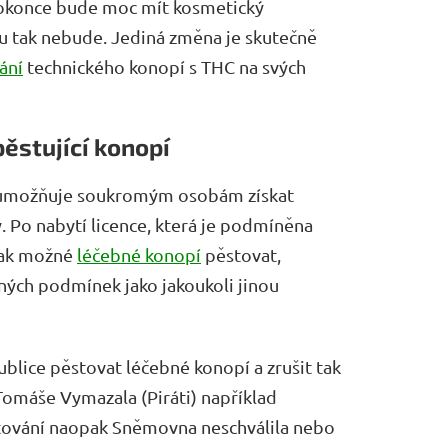
e dokonce bude moc mít kosmetický
u tak nebude. Jediná změna je skutečně
ání
technického konopí s THC na svých
stující konopí
vě umožňuje soukromým osobám
získat
y
. Po nabytí licence, která je podmíněna
tak možné
léčebné konopí
pěstovat,
ejných podmínek jako jakoukoli jinou
ice pěstovat léčebné konopí a zrušit tak
omáše Vymazala (Piráti) například
stování naopak Sněmovna neschválila nebo