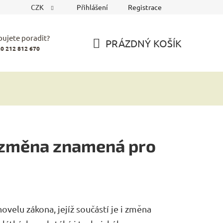
CZK
Přihlášení
Registrace
bujete poradit?
PRÁZDNÝ KOŠÍK
0 212 812 670
NÁKUPNÍ
KOŠÍK
o změna znamená pro
velu zákona, jejíž součástí je i změna