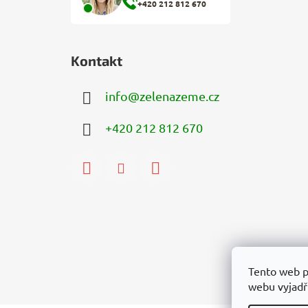
+420 212 812 670
Kontakt
info
@
zelenazeme.cz
+420 212 812 670
Tento web p
webu vyjadřu