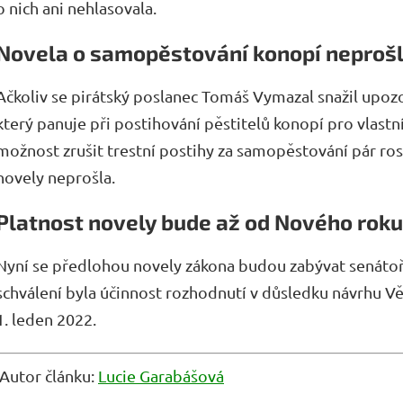
o nich ani nehlasovala.
Novela o samopěstování konopí neproš
Ačkoliv se pirátský poslanec Tomáš Vymazal snažil upoz
který panuje při postihování pěstitelů konopí pro vlastn
možnost zrušit trestní postihy za samopěstování pár rost
novely neprošla.
Platnost novely bude až od Nového roku
Nyní se předlohou novely zákona budou zabývat senátoř
schválení byla účinnost rozhodnutí v důsledku návrhu 
1. leden 2022.
Autor článku:
Lucie Garabášová