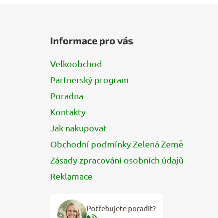
Z
á
Informace pro vás
p
a
Velkoobchod
t
Partnerský program
í
Poradna
Kontakty
Jak nakupovat
Obchodní podmínky Zelená Země
Zásady zpracování osobních údajů
Reklamace
Potřebujete poradit?