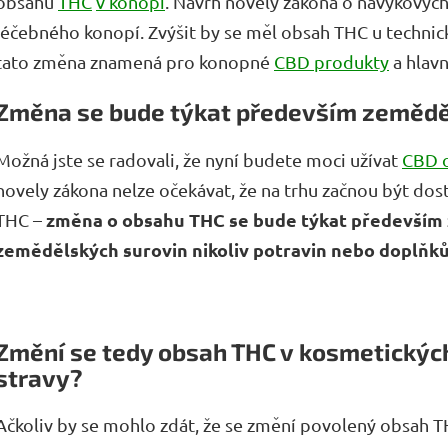
obsahu
THC
v konopí
. Návrh novely zákona o návykových
léčebného konopí. Zvýšit by se měl obsah THC u technic
tato změna znamená pro konopné
CBD produkty
a hlavn
Změna se bude týkat především zemědě
Možná jste se radovali, že nyní budete moci užívat
CBD o
novely zákona nelze očekávat, že na trhu začnou být 
změna o obsahu THC se bude týkat především 
THC –
zemědělských surovin nikoliv potravin nebo doplňků
Změní se tedy obsah THC v kosmetických 
stravy?
Ačkoliv by se mohlo zdát, že se změní povolený obsah