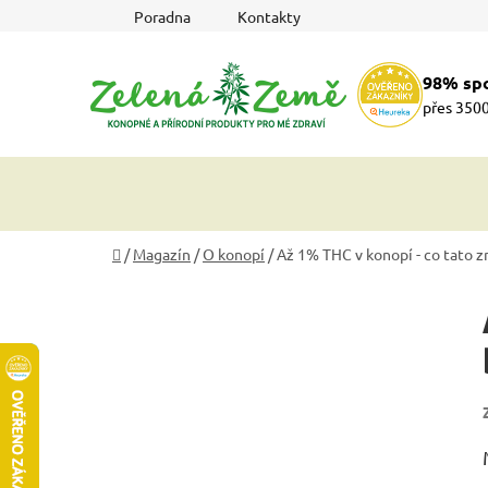
Přejít
Poradna
Kontakty
na
obsah
98% sp
přes 3500
Domů
/
Magazín
/
O konopí
/
Až 1% THC v konopí - co tato 
P
o
s
t
r
a
n
n