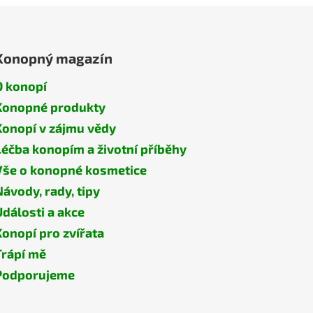
Konopný magazín
O konopí
Konopné produkty
Konopí v zájmu vědy
Léčba konopím a životní příběhy
Vše o konopné kosmetice
Návody, rady, tipy
Události a akce
Konopí pro zvířata
Trápí mě
Podporujeme