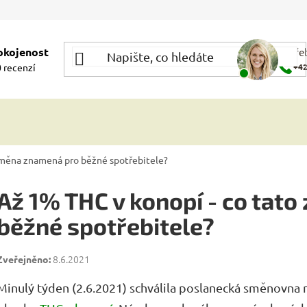
okojenost
Potře
 recenzí
+42
změna znamená pro běžné spotřebitele?
Až 1% THC v konopí - co tat
běžné spotřebitele?
8.6.2021
Minulý týden (2.6.2021) schválila poslanecká směnovna no