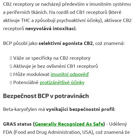
CB2 receptory se nacházejí především v imunitním systému
a periferních tkáních. Na rozdíl od CB1 receptorů (které
aktivuje THC a způsobují psychoaktivní účinky), aktivace CB2
receptorů
nevyvolává intoxikaci
.
BCP působí jako
selektivní agonista CB2
, což znamená:
Váže se specificky na CB2 receptory
Aktivuje je bez ovlivnění CB1 receptorů
Může modulovat
imunitní odpověď
Potenciálně
protizánětlivé účinky
Bezpečnost BCP v potravinách
Beta-karyofylen má
vynikající bezpečnostní profil
:
GRAS status (
Generally Recognized As Safe
)
- Udělený
FDA (Food and Drug Administration, USA), což znamená že