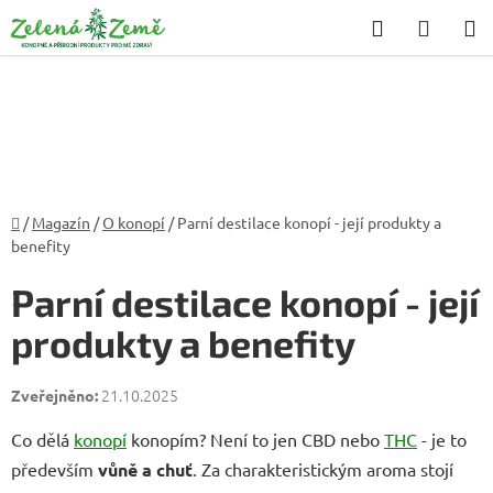
Přejít
Hledat
NÁKU
na
KOŠÍK
obsah
Domů
/
Magazín
/
O konopí
/
Parní destilace konopí - její produkty a
benefity
Parní destilace konopí - její
produkty a benefity
21.10.2025
Co dělá
konopí
konopím? Není to jen CBD nebo
THC
- je to
především
vůně a chuť
. Za charakteristickým aroma stojí