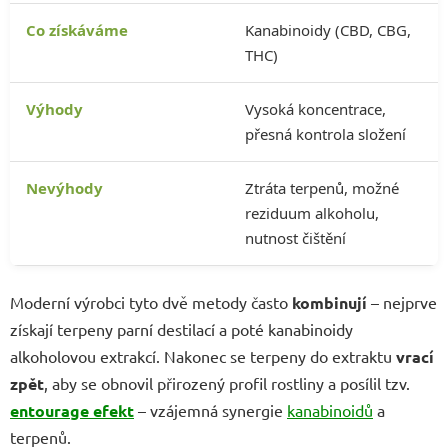
Kanabinoidy (CBD, CBG,
THC)
Vysoká koncentrace,
přesná kontrola složení
Ztráta terpenů, možné
reziduum alkoholu,
nutnost čištění
Moderní výrobci tyto dvě metody často
kombinují
– nejprve
získají terpeny parní destilací a poté kanabinoidy
alkoholovou extrakcí. Nakonec se terpeny do extraktu
vrací
zpět
, aby se obnovil přirozený profil rostliny a posílil tzv.
entourage efekt
– vzájemná synergie
kanabinoidů
a
terpenů.