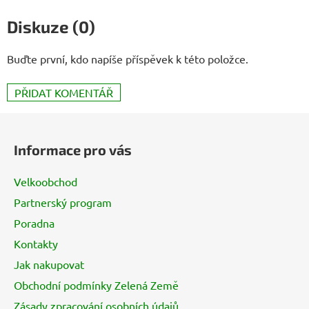
Diskuze (0)
Buďte první, kdo napíše příspěvek k této položce.
PŘIDAT KOMENTÁŘ
Z
á
Informace pro vás
p
a
Velkoobchod
t
Partnerský program
í
Poradna
Kontakty
Jak nakupovat
Obchodní podmínky Zelená Země
Zásady zpracování osobních údajů