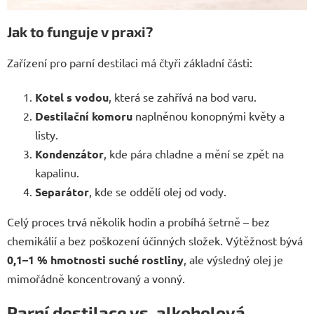
Jak to funguje v praxi?
Zařízení pro parní destilaci má čtyři základní části:
Kotel s vodou
, která se zahřívá na bod varu.
Destilační komoru
naplněnou konopnými květy a
listy.
Kondenzátor
, kde pára chladne a mění se zpět na
kapalinu.
Separátor
, kde se oddělí olej od vody.
Celý proces trvá několik hodin a probíhá šetrně – bez
chemikálií a bez poškození účinných složek. Výtěžnost bývá
0,1–1 % hmotnosti suché rostliny
, ale výsledný olej je
mimořádně koncentrovaný a vonný.
Parní destilace vs. alkoholová