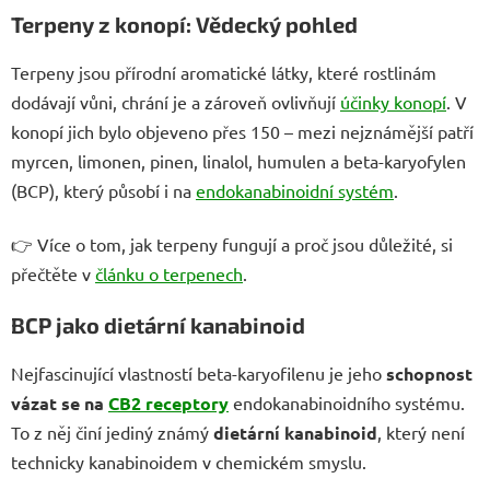
Terpeny z konopí: Vědecký pohled
Terpeny jsou přírodní aromatické látky, které rostlinám
dodávají vůni, chrání je a zároveň ovlivňují
účinky konopí
. V
konopí jich bylo objeveno přes 150 – mezi nejznámější patří
myrcen, limonen, pinen, linalol, humulen a beta-karyofylen
(BCP), který působí i na
endokanabinoidní systém
.
👉
Více o tom, jak terpeny fungují a proč jsou důležité, si
přečtěte v
článku o terpenech
.
BCP jako dietární kanabinoid
Nejfascinující vlastností beta-karyofilenu je jeho
schopnost
vázat se na
CB2 receptory
endokanabinoidního systému.
To z něj činí jediný známý
dietární kanabinoid
, který není
technicky kanabinoidem v chemickém smyslu.