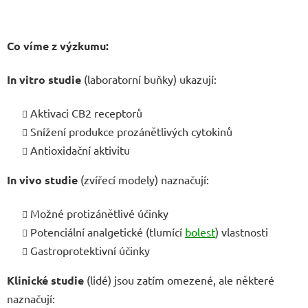
Co víme z výzkumu:
In vitro studie
(laboratorní buňky) ukazují:
Aktivaci CB2 receptorů
Snížení produkce prozánětlivých cytokinů
Antioxidační aktivitu
In vivo studie
(zvířecí modely) naznačují:
Možné protizánětlivé účinky
Potenciální analgetické (tlumící
bolest
) vlastnosti
Gastroprotektivní účinky
Klinické studie
(lidé) jsou zatím omezené, ale některé
naznačují: