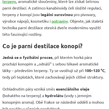
terpeny
, aromatické sloučeniny, které lze získat šetrnou
parní destilací. A zatímco kanabinoidy čelí složité regulaci,
terpeny z konopí jsou
legální surovinou
pro pivovary,
výrobce nápojů, kosmetiku i
potraviny
. Objevte, jak staletá
technika parní destilace otevírá dveře modernímu využití
této fascinující rostliny.
Co je parní destilace konopí?
Jedná se o
fyzikální proces
, při kterém horká pára
prochází konopím a „odnáší“ s sebou těkavé aromatické
látky – především terpeny. Ty se uvolňují už při
100–120 °C
,
tedy při teplotách, které zachovávají jejich citlivé struktury.
Ochladnutím páry vzniká směs
esenciálního oleje
(bohatého na terpeny) a
hydrolátu
(vody s jemným
konopným aroma). Obě frakce se následně oddělí a mohou
být použity v různých produktech.