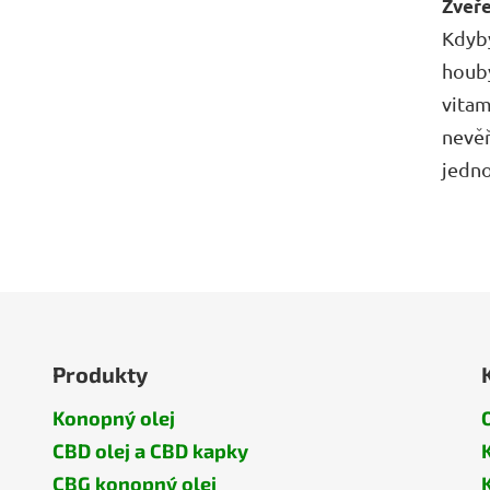
Kdyby
houby
vitam
nevěř
jedno
O
v
l
á
d
Produkty
a
c
Konopný olej
í
CBD olej a CBD kapky
p
r
CBG konopný olej