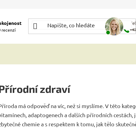
okojenost
Potře
 recenzí
+42
Přírodní zdraví
Příroda má odpověď na víc, než si myslíme. V této kateg
vitamínech, adaptogenech a dalších přírodních cestách, 
zbytečné chemie a s respektem k tomu, jak tělo skutečn