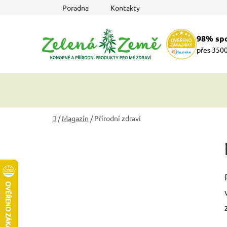
Přejít
Poradna
Kontakty
na
obsah
98% sp
přes 3500
Domů
/
Magazín
/
Přírodní zdraví
P
o
s
t
r
a
n
n