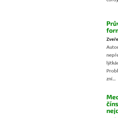
Prů
for
Autor
nepře
lýtká
Prob
zní...
Med
čín
nej