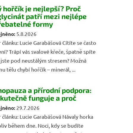
 hořčík je nejlepší? Proč
glycinát patří mezi nejlépe
řebatelné formy
5.8.2026
 článku: Lucie Garabášová Cítíte se často
ní? Trápí vás svalové křeče, špatně spíte
 jste pod neustálým stresem? Možná
u tělu chybí hořčík – minerál, ...
opauza a přírodní podpora:
skutečně funguje a proč
29.7.2026
 článku: Lucie Garabášová Návaly horka
liv během dne. Noci, kdy se budíte