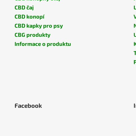
v
CBD čaj
k
CBD konopí
y
v
CBD kapky pro psy
ý
CBG produkty
p
Informace o produktu
i
s
u
Facebook