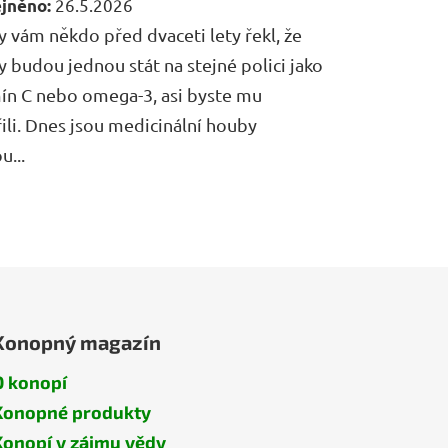
26.5.2026
 vám někdo před dvaceti lety řekl, že
 budou jednou stát na stejné polici jako
ín C nebo omega-3, asi byste mu
ili. Dnes jsou medicinální houby
u...
Konopný magazín
O konopí
Konopné produkty
Konopí v zájmu vědy