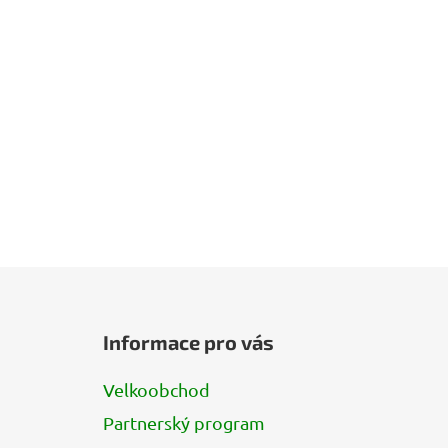
Z
á
Informace pro vás
p
a
Velkoobchod
t
Partnerský program
í