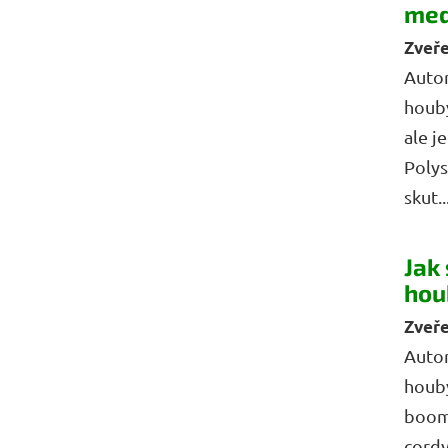
med
Autor
houby
ale j
Polys
skut..
Jak
hou
Autor
houby
boom 
cordy