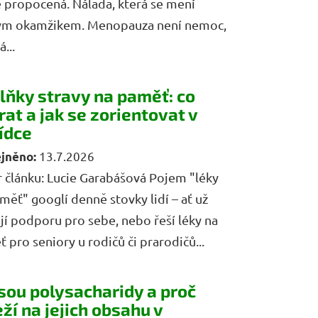
 propocená. Nálada, která se mění
ým okamžikem. Menopauza není nemoc,
...
lňky stravy na paměť: co
rat a jak se zorientovat v
ídce
13.7.2026
 článku: Lucie Garabášová Pojem "léky
měť" googlí denně stovky lidí – ať už
jí podporu pro sebe, nebo řeší léky na
 pro seniory u rodičů či prarodičů...
jsou polysacharidy a proč
ží na jejich obsahu v