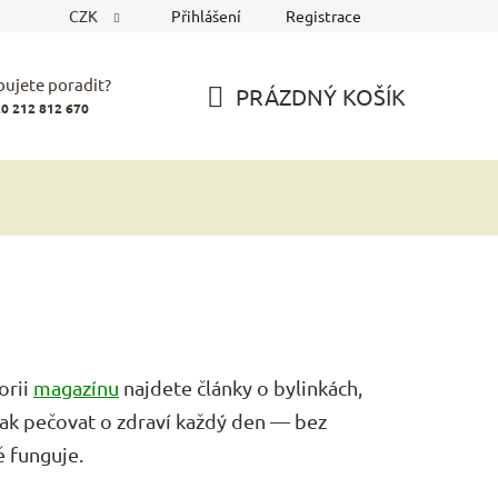
CZK
Přihlášení
Registrace
bujete poradit?
PRÁZDNÝ KOŠÍK
0 212 812 670
NÁKUPNÍ
KOŠÍK
orii
magazínu
najdete články o bylinkách,
jak pečovat o zdraví každý den — bez
ě funguje.