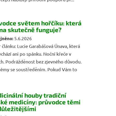
vodce světem hořčíku: která
ma skutečně funguje?
5.6.2026
 článku: Lucie Garabášová Únava, která
chází ani po spánku. Noční křeče v
ch. Podrážděnost bez zjevného důvodu.
lémy se soustředěním. Pokud Vám to
icinální houby tradiční
ské medicíny: průvodce těmi
důležitějšími