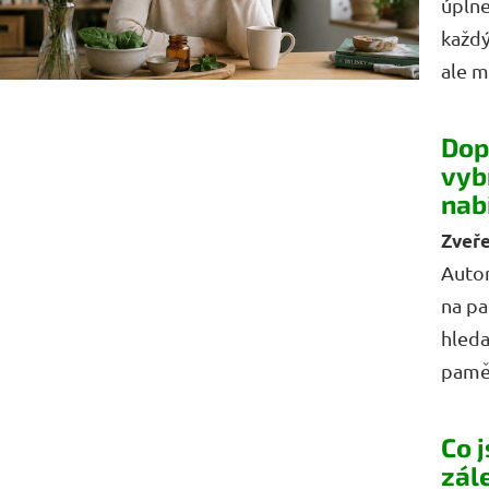
úplně
každ
ale má
Dop
vyb
nab
Autor
na pa
hleda
paměť
Co 
zále