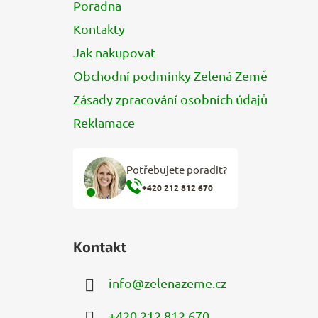
Poradna
Kontakty
Jak nakupovat
Obchodní podmínky Zelená Země
Zásady zpracování osobních údajů
Reklamace
Potřebujete poradit?
+420 212 812 670
Kontakt
info
@
zelenazeme.cz
+420 212 812 670