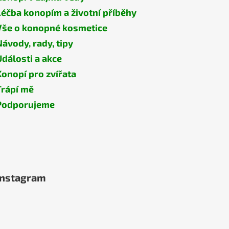
Léčba konopím a životní příběhy
Vše o konopné kosmetice
Návody, rady, tipy
Události a akce
Konopí pro zvířata
Trápí mě
Podporujeme
Instagram