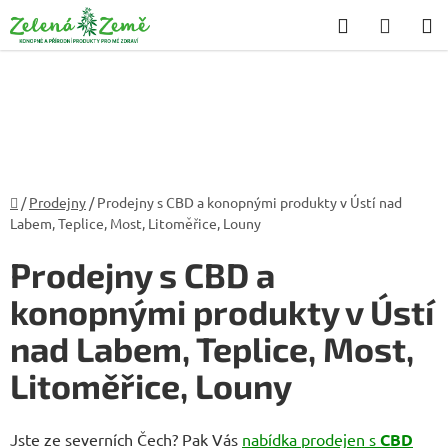
Přejít
Hledat
NÁKU
na
KOŠÍK
obsah
Domů
/
Prodejny
/
Prodejny s CBD a konopnými produkty v Ústí nad
Labem, Teplice, Most, Litoměřice, Louny
Prodejny s CBD a
konopnými produkty v Ústí
nad Labem, Teplice, Most,
Litoměřice, Louny
Jste ze severních Čech? Pak Vás
nabídka prodejen s
CBD