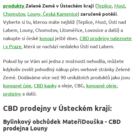
produkty
Zelené Země v Ústeckém kraji
(
Teplice
,
Most
,
Chomutov
,
Louny, Česká Kamenice
)
zaručeně potěší
.
Vyberte si tu, kterou máte nejblíž (Teplice, Most, Ústí nad
Labem, Louny, Chomutov, Litoměřice, Lovosice a další) a
nakupte si české
konopí
ještě dnes.
CBD prodejny naleznete
i v Praze
, která se nachází nedaleko Ústí nad Labem.
Pokud by se Vám ani jedna z možností nehodila, můžete
kdykoliv zvolit pohodlný nákup přes webové stránky Zelené
Země. Dodáváme více než 90 unikátních produktů jako jsou
konopné čaje
,
CBD kapky
a oleje, CBG,
konopné oleje
,
proteiny
a další.
CBD prodejny v Ústeckém kraji:
Bylinkový obchůdek MateříDouška - CBD
prodejn
a Louny