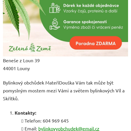
Beneše z Loun 39
44001 Louny
Bylinkový obchůdek MateříDouška Vám tak může být
pomyslným mostem mezi Vámi a světem bylinkových Víl a
Skřítků.
Kontakty:
Telefon: 604 969 645
Email:
bylinkovyobchudek@email.cz