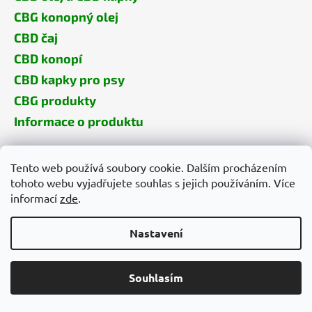
CBG konopný olej
CBD čaj
CBD konopí
CBD kapky pro psy
CBG produkty
Informace o produktu
Tento web používá soubory cookie. Dalším procházením
Konopný magazín
tohoto webu vyjadřujete souhlas s jejich používáním. Více
informací
zde
.
O konopí
Konopné produkty
Nastavení
Konopí v zájmu vědy
Léčba konopím a životní příběhy
Souhlasím
Vše o konopné kosmetice
Návody, rady, tipy