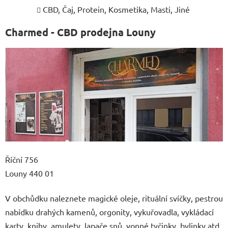
CBD, Čaj, Protein, Kosmetika, Masti, Jiné
Charmed - CBD prodejna Louny
Říční 756
Louny 440 01
V obchůdku naleznete magické oleje, rituální svíčky, pestrou
nabídku drahých kamenů, orgonity, vykuřovadla, vykládací
karty, knihy, amulety, lapače snů, vonné tyčinky, bylinky atd.