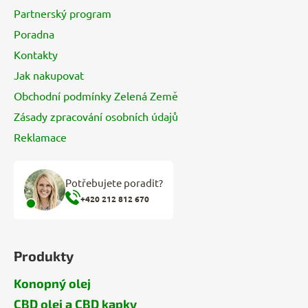
t
Partnerský program
í
Poradna
Kontakty
Jak nakupovat
Obchodní podmínky Zelená Země
Zásady zpracování osobních údajů
Reklamace
Potřebujete poradit?
+420 212 812 670
Produkty
Konopný olej
CBD olej a CBD kapky