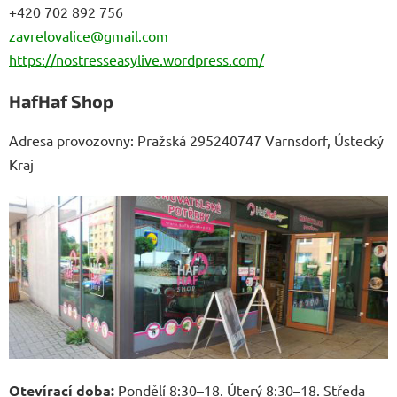
+420 702 892 756
zavrelovalice@gmail.com
https://nostresseasylive.wordpress.com/
HafHaf Shop
Adresa provozovny: Pražská 295240747 Varnsdorf, Ústecký
Kraj
Otevírací doba:
Pondělí 8:30–18. Úterý 8:30–18. Středa