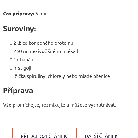
Čas přípravy:
5 min.
Suroviny:
2 lžíce konopného proteinu
250 ml neživočišného mléka l
1x banán
hrst goji
lžička spiruliny, chlorely nebo mladé pšenice
Příprava
Vše promíchejte, rozmixujte a můžete vychutnávat.
PŘEDCHOZÍ ČLÁNEK
DALŠÍ ČLÁNEK