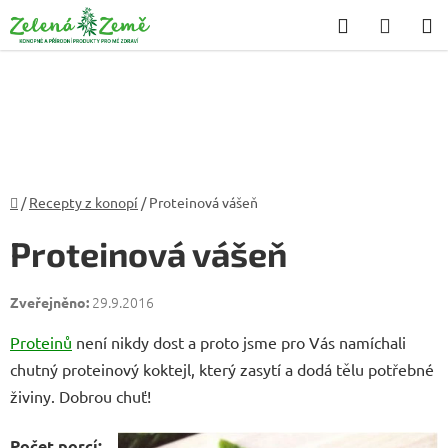
Přejít
Hledat
NÁKU
na
KOŠÍK
obsah
Domů
/
Recepty z konopí
/
Proteinová vášeň
Proteinová vášeň
29.9.2016
Proteinů
není nikdy dost a proto jsme pro Vás namíchali
chutný proteinový koktejl, který zasytí a dodá tělu potřebné
živiny. Dobrou chuť!
Počet porcí: