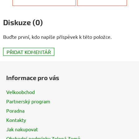
Diskuze (0)
Buďte první, kdo napíše příspěvek k této položce.
PŘIDAT KOMENTÁŘ
Z
á
Informace pro vás
p
a
Velkoobchod
t
Partnerský program
í
Poradna
Kontakty
Jak nakupovat
Obchodní podmínky Zelená Země