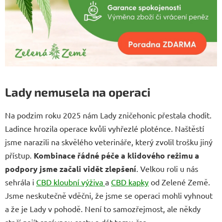
Lady nemusela na operaci
Na podzim roku 2025 nám Lady zničehonic přestala chodit.
Ladince hrozila operace kvůli vyhřezlé ploténce. Naštěstí
jsme narazili na skvělého veterináře, který zvolil trošku jiný
přístup.
Kombinace řádné péče a klidového režimu a
podpory jsme začali vidět zlepšení
. Velkou roli u nás
sehrála i
CBD kloubní výživa
a
CBD kapky
od Zelené Země.
Jsme neskutečně vděčni, že jsme se operaci mohli vyhnout
a že je Lady v pohodě. Není to samozřejmost, ale někdy