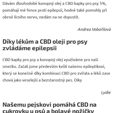
Dávám dlouhodobě konopný olej a CBD kapky pro psy 5%,
pomáhají mé fence proti epilepsii, hodně také pomohly při
obrně lícniho nervu, nedám na ne dopustit.
Andrea Vobořilová
Díky lékům a CBD oleji pro psy
zvládáme epilepsii
CBD kapky pro psy a konopný olej využíváme pro naši
smečku. Začali jsme především kvůli našemu epileptikovi,
který se konečně díky kombinaci CBD pro zvířata a léků zase
chová jako veselejší a bezstarostný pes. Díky
Lydie
Našemu pejskovi pomáhá CBD na
cukrovku u psů a bolavé nožičky