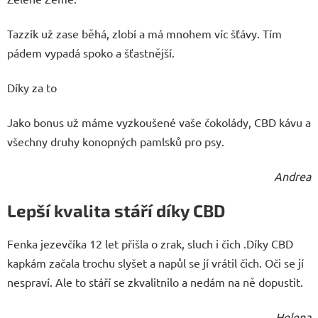
Tazzík už zase běhá, zlobí a má mnohem víc šťávy. Tím
pádem vypadá spoko a šťastnější.
Díky za to
Jako bonus už máme vyzkoušené vaše čokolády, CBD kávu a
všechny druhy konopných pamlsků pro psy.
Andrea
Lepší kvalita stáří díky CBD
Fenka jezevčíka 12 let přišla o zrak, sluch i čich .Díky CBD
kapkám začala trochu slyšet a napůl se jí vrátil čich. Oči se jí
nespraví. Ale to stáří se zkvalitnilo a nedám na ně dopustit.
Helena