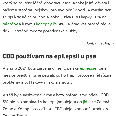
který se při této léčbě doporučujeme. Kapky ještě dávám i
našemu starému pejskovi pro uvolnění v noci. A musím říct,
že spí krásně celou noc. Manžel užívá CBD kapky 10% na
migrény
a k tomu
konopný čaj
4% . Máme vás prostě rádi a
děkuji strašně moc za poradenské služby.
Iveta s rodinou
CBD používám na epilepsii u psa
V srpnu 2021 byla zjištěna u mého pejska
epilepsie
. Celé
měsíce předtím jsme pátrali, co ho trápí, protože měl různé
problémy a byl takový nijaký a smutný.
V září byla nastavena léčba a brzy potom jsme přidali CBD
5% olej v kombinaci s konopným olejem do
jídla
ze Zelená
Země a Konopí pro zvířata - CBD oleje, konopné produkty
Zelené Země.