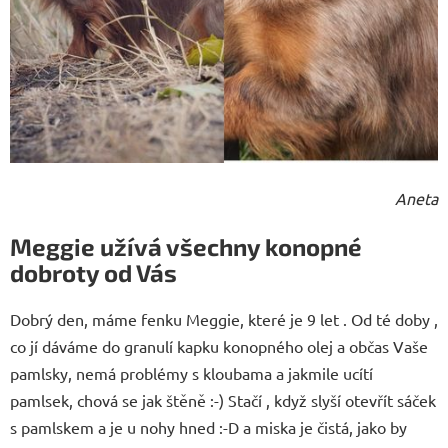
Aneta
Meggie užívá všechny konopné
dobroty od Vás
Dobrý den, máme fenku Meggie, které je 9 let . Od té doby ,
co jí dáváme do granulí kapku konopného olej a občas Vaše
pamlsky, nemá problémy s kloubama a jakmile ucítí
pamlsek, chová se jak štěně :-) Stačí , když slyší otevřít sáček
s pamlskem a je u nohy hned :-D a miska je čistá, jako by