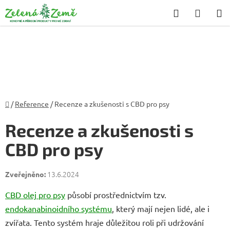
Přejít
Hledat
NÁKU
na
KOŠÍK
obsah
Domů
/
Reference
/
Recenze a zkušenosti s CBD pro psy
Recenze a zkušenosti s
CBD pro psy
13.6.2024
CBD olej pro psy
působí prostřednictvím tzv.
endokanabinoidního systému
, který mají nejen lidé, ale i
zvířata. Tento systém hraje důležitou roli při udržování