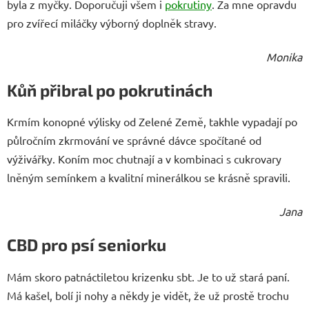
byla z myčky. Doporučuji všem i
pokrutiny
. Za mne opravdu
pro zvířecí miláčky výborný doplněk stravy.
Monika
Kůň přibral po pokrutinách
Krmím konopné výlisky od Zelené Země, takhle vypadají po
půlročním zkrmování ve správné dávce spočítané od
výživářky. Koním moc chutnají a v kombinaci s cukrovary
lněným semínkem a kvalitní minerálkou se krásně spravili.
Jana
CBD pro psí seniorku
Mám skoro patnáctiletou krizenku sbt. Je to už stará paní.
Má kašel, bolí ji nohy a někdy je vidět, že už prostě trochu