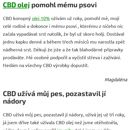
CBD olej
pomohl mému psovi
CBD konopný
olej 10%
užívám už roky, pomohl mě, mojí
celé rodině a dokonce i mému psovi , kterému z ničeho nic
začala vypadávat srst natolik, že byl už skoro holý. Dostával
jednu kapku denně a během třech měsíců mu narostla zpět
nádherná srst. Děkuji že jste a že tak blahodárné přípravky
prodáváte. Mě osobně podpořil a vyčistil střeva i zažívání.
Nedám na všechny CBD výrobky dopustit.
Magdaléna
CBD užívá můj pes, pozastavil jí
nádory
CBD užívá můj pes, pozastavil jí nádory, užívá jej už tři roky,
já jsem dříve také užívala CBD olej než jsme otěhotněla,