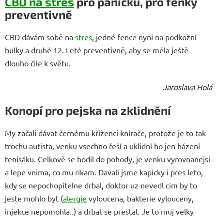
CBD na stres
pro paničku, pro fenky
preventivně
CBD dávám sobě na
stres
, jedné fence nyní na podkožní
bulky a druhé 12. Leté preventivně, aby se měla ještě
dlouho čile k světu.
Jaroslava Holá
Konopí pro pejska na zklidnění
My začali dávat černému kříženci knírače, protože je to tak
trochu autista, venku vsechno řeší a uklidní ho jen házení
tenisáku. Celkově se hodil do pohody, je venku vyrovnanejsi
a lepe vnima, co mu rikam. Davali jsme kapicky i pres leto,
kdy se nepochopitelne drbal, doktor uz nevedl cim by to
jeste mohlo byt (
alergie
vyloucena, bakterie vylouceny,
injekce nepomohla..) a drbat se prestal. Je to muj velky