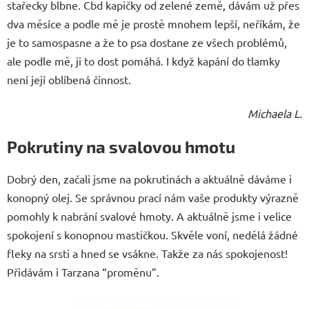
stařecky blbne. Cbd kapičky od zelené země, dávám už přes
dva měsíce a podle mě je prostě mnohem lepší, neříkám, že
je to samospasne a že to psa dostane ze všech problémů,
ale podle mě, ji to dost pomáhá. I když kapání do tlamky
není její oblíbená činnost.
Michaela L.
Pokrutiny na svalovou hmotu
Dobrý den, začali jsme na pokrutinách a aktuálně dáváme i
konopný olej. Se správnou prací nám vaše produkty výrazně
pomohly k nabrání svalové hmoty. A aktuálně jsme i velice
spokojení s konopnou mastičkou. Skvěle voní, nedělá žádné
fleky na srsti a hned se vsákne. Takže za nás spokojenost!
Přidávám i Tarzana “proměnu”.