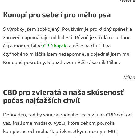
Konopí pro sebe i pro mého psa
S výrobky jsem spokojený. Používám je pro klidný spánek a
zároveň napomáhají i od bolesti. Různě je střídám. Jednou
čaj a momentálně
CBD kapsle
a něco na chuť. I na
čtyřnohého miláčka jsem nezapomněl a objednal jsem mu
Konopné pokrutiny. S pozdravem Váš zákazník Milan.
Milan
CBD pro zvieratá a naša skúsenosť
počas najťažších chvíľ
Dobry den, rad by som sa podelil o recenziu na CBD olej od
vas. Mali sme madarku vyzlu, ktora behom pol roka
kompletne ochrnula. Napriek vsetkym moznym MRI,