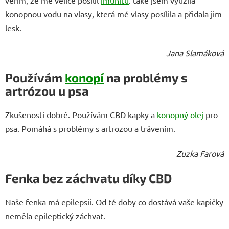
věřím, že mě velice posílil
imunitu
. také jsem využila
konopnou vodu na vlasy, která mé vlasy posílila a přidala jim
lesk.
Jana Slamáková
Používám
konopí
na problémy s
artrózou u psa
Zkušenosti dobré. Používám CBD kapky a
konopný olej
pro
psa. Pomáhá s problémy s artrozou a trávením.
Zuzka Farová
Fenka bez záchvatu díky CBD
Naše fenka má epilepsii. Od té doby co dostává vaše kapičky
neměla epileptický záchvat.