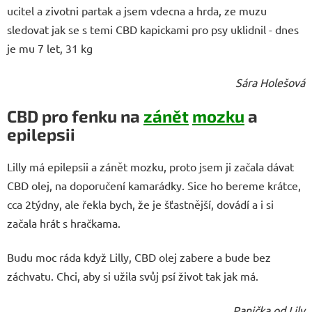
ucitel a zivotni partak a jsem vdecna a hrda, ze muzu
sledovat jak se s temi CBD kapickami pro psy uklidnil - dnes
je mu 7 let, 31 kg
Sára Holešová
CBD pro fenku na
zánět
mozku
a
epilepsii
Lilly má epilepsii a zánět mozku, proto jsem ji začala dávat
CBD olej, na doporučení kamarádky. Sice ho bereme krátce,
cca 2týdny, ale řekla bych, že je šťastnější, dovádí a i si
začala hrát s hračkama.
Budu moc ráda když Lilly, CBD olej zabere a bude bez
záchvatu. Chci, aby si užila svůj psí život tak jak má.
Panička od Lily