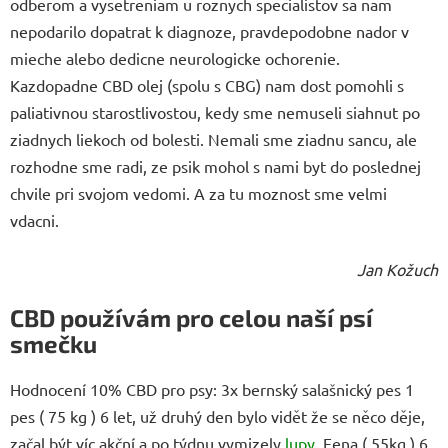
odberom a vysetreniam u roznych specialistov sa nam
nepodarilo dopatrat k diagnoze, pravdepodobne nador v
mieche alebo dedicne neurologicke ochorenie.
Kazdopadne CBD olej (spolu s CBG) nam dost pomohli s
paliativnou starostlivostou, kedy sme nemuseli siahnut po
ziadnych liekoch od bolesti. Nemali sme ziadnu sancu, ale
rozhodne sme radi, ze psik mohol s nami byt do poslednej
chvile pri svojom vedomi. A za tu moznost sme velmi
vdacni.
Jan Kožuch
CBD používám pro celou naší psí
smečku
Hodnocení 10% CBD pro psy: 3x bernský salašnický pes 1
pes ( 75 kg ) 6 let, už druhý den bylo vidět že se něco děje,
začal být víc akční a po týdnu vymizely
lupy
. Fena ( 55kg ) 6