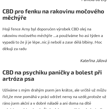
CBD pro fenku na rakovinu močového
měchýře
Mojí fence Arny byl doporučen výrobek CBD olej na
rakovinu močového měchýře ...a používáme ho asi týden a
vypadá to že jí je lépe..nic ji nebolí a zase dělá blbiny. Moc
děkuji za radu
Kateřina Jálová
CBD na psychiku paničky a bolest při
artróza psa
Užíváme s mým drahým psem jen krátce, ale určitě už můžu
říct,že mne pomáhá v práci udržet nervy na uzdě,protože už
ráno jsem akční a v dobré náladě a ani doma na dítě