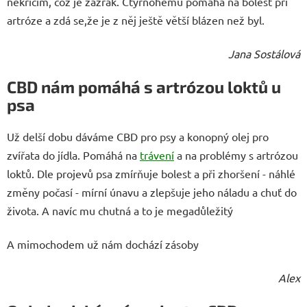
nekricim, což je zázrak. Čtyřnohému pomáhá na bolest při
artróze a zdá se,že je z něj ještě větší blázen než byl.
Jana Sostálová
CBD nám pomáhá s artrózou loktů u
psa
Už delší dobu dáváme CBD pro psy a konopný olej pro
zvířata do jídla. Pomáhá na
trávení
a na problémy s artrózou
loktů. Dle projevů psa zmírňuje bolest a při zhoršení - náhlé
změny počasí - mírní únavu a zlepšuje jeho náladu a chuť do
života. A navíc mu chutná a to je megadůležitý
A mimochodem už nám dochází zásoby
Alex