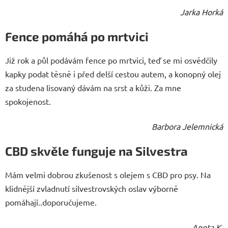
Jarka Horká
Fence pomáhá po mrtvici
Již rok a půl podávám fence po mrtvici, teď se mi osvědčily
kapky podat těsně i před delší cestou autem, a konopný olej
za studena lisovaný dávám na srst a kůži. Za mne
spokojenost.
Barbora Jelemnická
CBD skvěle funguje na Silvestra
Mám velmi dobrou zkušenost s olejem s CBD pro psy. Na
klidnější zvladnutí silvestrovských oslav výborně
pomáhají..doporučujeme.
Aneta K.