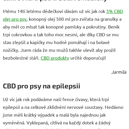
Mému 14ti letému dědečkovi dávám už víc jak rok
5% CBD
olej pro psy
, konopný olej 500 ml pro zvířata na granulky a
aby měl co mlsat tak konopné pamlsky a pokrutiny. Beník
trpí cukrovkou a tak toho moc nesmí, ale díky CBD se mu
stav zlepšil a kapičky mu hodně pomáhají i na bolavé
nožičky. Jsem ráda že mu mužů takhle ulevit aby prožil
bezbolestné stáří.
CBD produkty
určitě doporučuji!
Jarmila
CBD pro psy na epilepsii
Už víc jak rok podáváme naší fence čivavy, která trpí
epilepsií a na celkové zklidnění nervové soustavy. Nedávno
jsme měli krátký výpadek a malá byla najednou jak
vyměněná. Vyklepaná, citlivá na každý dotek a žádný