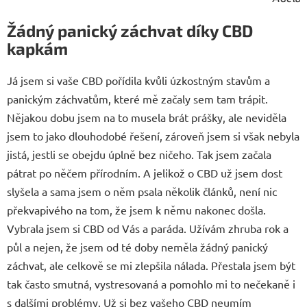
Žádný panický záchvat díky CBD
kapkám
Já jsem si vaše CBD pořídila kvůli úzkostným stavům a
panickým záchvatům, které mě začaly sem tam trápit.
Nějakou dobu jsem na to musela brát prášky, ale neviděla
jsem to jako dlouhodobé řešení, zároveň jsem si však nebyla
jistá, jestli se obejdu úplně bez ničeho. Tak jsem začala
pátrat po něčem přírodním. A jelikož o CBD už jsem dost
slyšela a sama jsem o něm psala několik článků, není nic
překvapivého na tom, že jsem k němu nakonec došla.
Vybrala jsem si CBD od Vás a paráda. Užívám zhruba rok a
půl a nejen, že jsem od té doby neměla žádný panický
záchvat, ale celkově se mi zlepšila nálada. Přestala jsem být
tak často smutná, vystresovaná a pomohlo mi to nečekaně i
s dalšími problémy. Už si bez vašeho CBD neumím