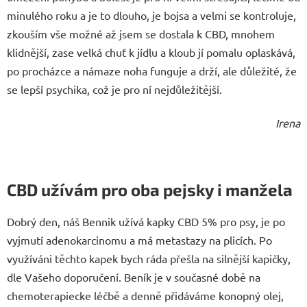
minulého roku a je to dlouho, je bojsa a velmi se kontroluje,
zkouším vše možné až jsem se dostala k CBD, mnohem
klidnější, zase velká chuť k jídlu a kloub jí pomalu oplaskává,
po procházce a námaze noha funguje a drží, ale důležité, že
se lepší psychika, což je pro ní nejdůležitější.
Irena
CBD užívám pro oba pejsky i manžela
Dobrý den, náš Bennik užívá kapky CBD 5% pro psy, je po
vyjmutí adenokarcinomu a má metastazy na plicích. Po
využíváni těchto kapek bych ráda přešla na silnější kapičky,
dle Vašeho doporučení. Beník je v současné době na
chemoterapiecke léčbě a denně přidáváme konopný olej,