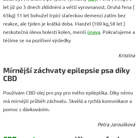
let již po 3 dnech zklidnění a větší vyrovnanost. Druhá fena (
65kg) 11 let bohužel trpící stařeckou demenci zatím bez
reakce, ale týden je krátká doba. Manžel (100 kg,58 let )
neskutečná úleva bolesti kolen, menší
únava
. Pokračujeme a
těšíme se na pozitivní výsledky
Kristína
Mírnější záchvaty epilepsie psa díky
CBD
Používám CBD olej pro psy pro mého epileptika. Díky němu
má mírnější průběh záchvatu. Skvělá a rychlá komunikace a
pomoc s dávkováním.
Petra Jaroušková