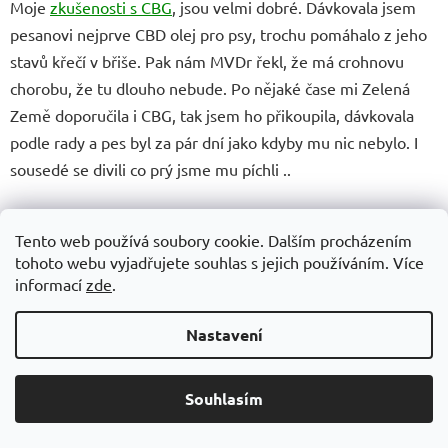
Moje
zkušenosti s CBG
, jsou velmi dobré. Dávkovala jsem
pesanovi nejprve CBD olej pro psy, trochu pomáhalo z jeho
stavů křečí v břiše. Pak nám MVDr řekl, že má crohnovu
chorobu, že tu dlouho nebude. Po nějaké čase mi Zelená
Země doporučila i CBG, tak jsem ho přikoupila, dávkovala
podle rady a pes byl za pár dní jako kdyby mu nic nebylo. I
sousedé se divili co prý jsme mu píchli ..
Jana
Tento web používá soubory cookie. Dalším procházením
CBD olej pro psa po narkóze
tohoto webu vyjadřujete souhlas s jejich používáním. Více
informací
zde
.
Můj starší pejsek musel ve 13ti letech podstoupit narkózu,
Nastavení
aby ho pan veterinář mohl řádně ošetřit. Vše proběhlo v
pořádku, jen po narkóze se hůře aklimatizoval. Začala jsem
mu doma podávat CBD olej pro psy a to mu viditelně
Souhlasím
pomohlo k návratu zpět, do reality :-) Během hodinky byl
zase jako dřív. Děkuji!