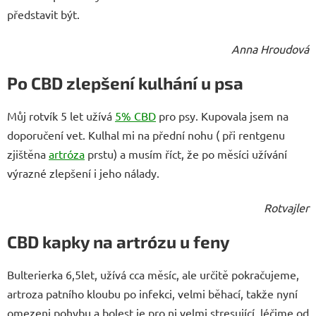
představit být.
Anna Hroudová
Po CBD zlepšení kulhání u psa
Můj rotvík 5 let užívá
5% CBD
pro psy. Kupovala jsem na
doporučení vet. Kulhal mi na přední nohu ( při rentgenu
zjištěna
artróza
prstu) a musím říct, že po měsíci užívání
výrazné zlepšení i jeho nálady.
Rotvajler
CBD kapky na artrózu u feny
Bulterierka 6,5let, užívá cca měsíc, ale určitě pokračujeme,
artroza patního kloubu po infekci, velmi běhací, takže nyní
omezeni pohybu a bolest je pro ni velmi stresující, léčime od