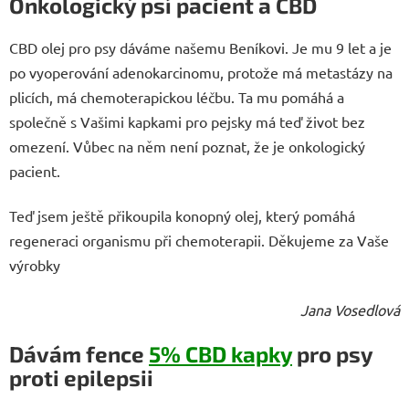
Onkologický psí pacient a CBD
CBD olej pro psy dáváme našemu Beníkovi. Je mu 9 let a je
po vyoperování adenokarcinomu, protože má metastázy na
plicích, má chemoterapickou léčbu. Ta mu pomáhá a
společně s Vašimi kapkami pro pejsky má teď život bez
omezení. Vůbec na něm není poznat, že je onkologický
pacient.
Teď jsem ještě přikoupila konopný olej, který pomáhá
regeneraci organismu při chemoterapii. Děkujeme za Vaše
výrobky
Jana Vosedlová
Dávám fence
5% CBD kapky
pro psy
proti epilepsii