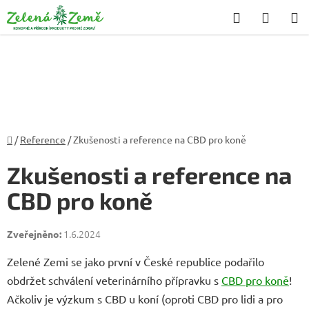
Přejít
Hledat
NÁKU
na
KOŠÍK
obsah
Domů
/
Reference
/
Zkušenosti a reference na CBD pro koně
Zkušenosti a reference na
CBD pro koně
1.6.2024
Zelené Zemi se jako první v České republice podařilo
obdržet schválení veterinárního přípravku s
CBD pro koně
!
Ačkoliv je výzkum s CBD u koní (oproti CBD pro lidi a pro