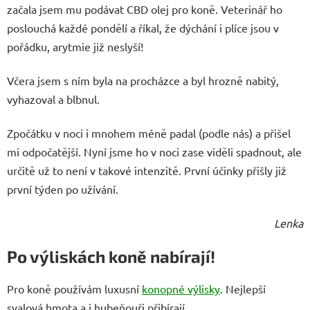
začala jsem mu podávat CBD olej pro koně. Veterinář ho
poslouchá každé pondělí a říkal, že dýchání i plíce jsou v
pořádku, arytmie již neslyší!
Včera jsem s ním byla na procházce a byl hrozně nabitý,
vyhazoval a blbnul.
Zpočátku v noci i mnohem méně padal (podle nás) a přišel
mi odpočatější. Nyní jsme ho v noci zase viděli spadnout, ale
určitě už to není v takové intenzitě. První účinky přišly již
první týden po užívání.
Lenka
Po výliskách koně nabírají!
Pro koně používám luxusní
konopné výlisky
. Nejlepší
svalová hmota a i hubeňouři přibírají.