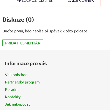
PŘEDCHOZÍ ČLÁNEK
DALŠÍ ČLÁNEK
Diskuze (0)
Buďte první, kdo napíše příspěvek k této položce.
PŘIDAT KOMENTÁŘ
Z
á
Informace pro vás
p
a
Velkoobchod
t
Partnerský program
í
Poradna
Kontakty
Jak nakupovat