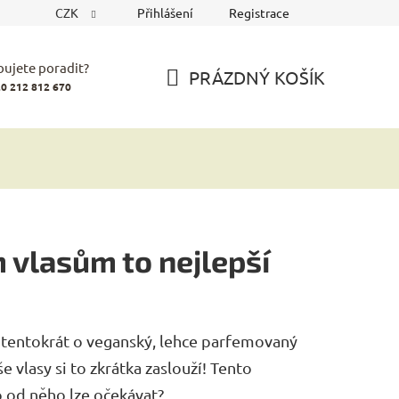
CZK
Přihlášení
Registrace
bujete poradit?
PRÁZDNÝ KOŠÍK
0 212 812 670
NÁKUPNÍ
KOŠÍK
 vlasům to nejlepší
 tentokrát o veganský, lehce parfemovaný
 vlasy si to zkrátka zaslouží! Tento
o od něho lze očekávat?