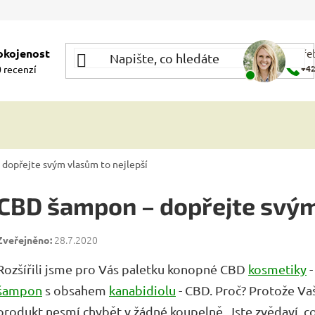
okojenost
Potře
 recenzí
+42
dopřejte svým vlasům to nejlepší
CBD šampon – dopřejte svým
28.7.2020
Rozšířili jsme pro Vás paletku konopné CBD
kosmetiky
-
šampon
s obsahem
kanabidiolu
- CBD. Proč? Protože Vaše
produkt nesmí chybět v žádné koupelně. Jste zvědaví, c