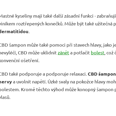
Mastné kyseliny mají také další zásadní funkci - zabraňují 
viníkem roztřepených konečků. Může být také užitečná p
dermatitidou
.
CBD šampon může také pomoci při stavech hlavy, jako j
nevyléčí, CBD může uklidnit
zánět
a potlačit
bolest
, což
konvenční ošetření.
CBD šampon m
CBD také podporuje a podporuje relaxaci.
nervy
a uvolnit napětí. Úzké svaly na pokožce hlavy moh
bolestem. Kromě těchto výhod může konopný šampon pos
vlasů.