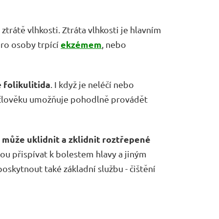
ztrátě vlhkosti. Ztráta vlhkosti je hlavním
ekzémem
ro osoby trpící
, nebo
folikulitida
e
. I když je neléčí nebo
 člověku umožňuje pohodlně provádět
ůže uklidnit a zklidnit roztřepené
ou přispívat k bolestem hlavy a jiným
kytnout také základní službu - čištění