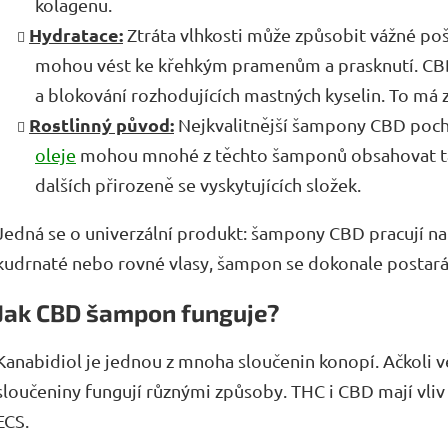
kolagenu.
Hydratace:
Ztráta vlhkosti může způsobit vážné poš
mohou vést ke křehkým pramenům a prasknutí. CBD
a blokování rozhodujících mastných kyselin. To má z
Rostlinný původ:
Nejkvalitnější šampony CBD poch
oleje
mohou mnohé z těchto šamponů obsahovat také 
dalších přirozeně se vyskytujících složek.
Jedná se o univerzální produkt: šampony CBD pracují na
kudrnaté nebo rovné vlasy, šampon se dokonale postará o
Jak CBD šampon funguje?
Kanabidiol je jednou z mnoha sloučenin konopí. Ačkoli v
sloučeniny fungují různými způsoby. THC i CBD mají vliv
ECS.