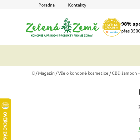
Přejít
Poradna
Kontakty
na
obsah
98% sp
přes 3500
Domů
/
Magazín
/
Vše o konopné kosmetice
/
CBD šampon – 
P
o
s
t
r
a
n
n