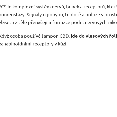
ECS je komplexní systém nervů, buněk a receptorů, které
homeostázy. Signály o pohybu, teplotě a poloze v prosto
vlasech a těle přenášejí informace podél nervových zako
jde do vlasových fol
Když osoba používá šampon CBD,
kanabinoidními receptory v kůži.