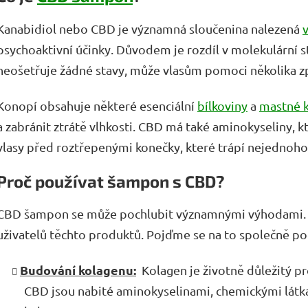
Kanabidiol nebo CBD je významná sloučenina nalezená
psychoaktivní účinky. Důvodem je rozdíl v molekulární 
neošetřuje žádné stavy, může vlasům pomoci několika z
Konopí obsahuje některé esenciální
bílkoviny
a
mastné k
a zabránit ztrátě vlhkosti. CBD má také aminokyseliny, 
vlasy před roztřepenými konečky, které trápí nejednoho 
Proč používat šampon s CBD?
CBD šampon se může pochlubit významnými výhodami. 
uživatelů těchto produktů. Pojďme se na to společně po
Budování kolagenu:
Kolagen je životně důležitý pr
CBD jsou nabité aminokyselinami, chemickými látk