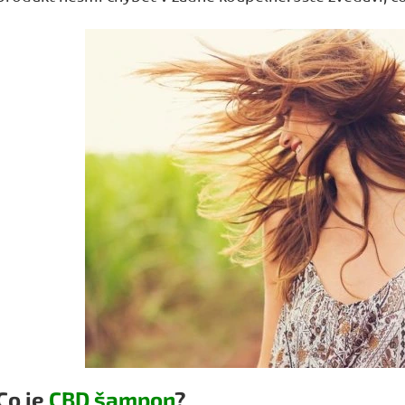
Co je
CBD šampon
?