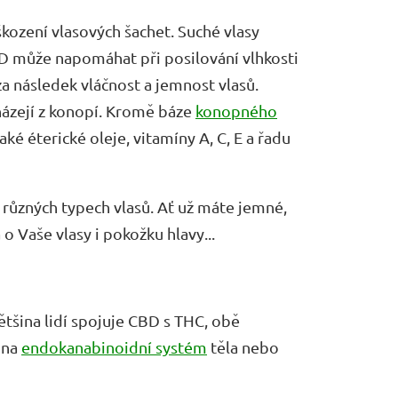
kození vlasových šachet. Suché vlasy
 může napomáhat při posilování vlhkosti
a následek vláčnost a jemnost vlasů.
ázejí z konopí. Kromě báze
konopného
éterické oleje, vitamíny A, C, E a řadu
 různých typech vlasů. Ať už máte jemné,
 Vaše vlasy i pokožku hlavy...
ětšina lidí spojuje CBD s THC, obě
 na
endokanabinoidní systém
těla nebo