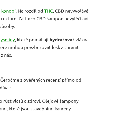
v konopí
. Na rozdíl od
THC
, CBD nevyvolává
struktuře. Zatímco CBD šampon nevyléčí ani
působy.
hydratovat
yseliny
, které pomáhají
vlákna
které mohou povzbuzovat lesk a chránit
z nás.
Čerpáme z ověřených recenzí přímo od
dívat:
o růst vlasů a zdraví. Olejové šampony
ami, které jsou stavebními kameny