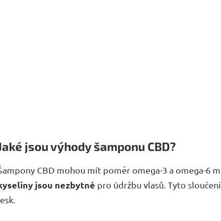
Jaké jsou výhody šamponu CBD?
Šampony CBD mohou mít poměr omega-3 a omega-6 mast
kyseliny jsou nezbytné
pro údržbu vlasů. Tyto sloučeni
lesk.