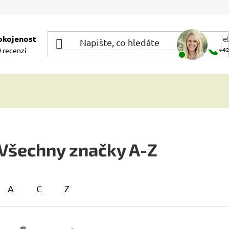
okojenost
Potře
 recenzí
+42
Všechny značky A-Z
A
C
Z