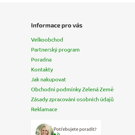
Z
á
Informace pro vás
p
a
Velkoobchod
t
Partnerský program
í
Poradna
Kontakty
Jak nakupovat
Obchodní podmínky Zelená Země
Zásady zpracování osobních údajů
Reklamace
Potřebujete poradit?