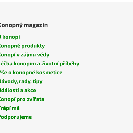
Konopný magazín
O konopí
Konopné produkty
Konopí v zájmu vědy
Léčba konopím a životní příběhy
Vše o konopné kosmetice
Návody, rady, tipy
Události a akce
Konopí pro zvířata
Trápí mě
Podporujeme