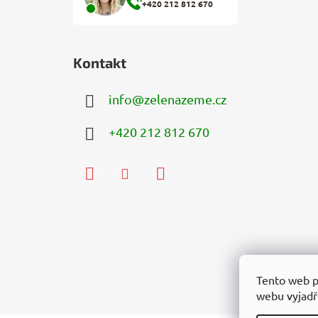
+420 212 812 670
Kontakt
info
@
zelenazeme.cz
+420 212 812 670
Tento web p
webu vyjadřu