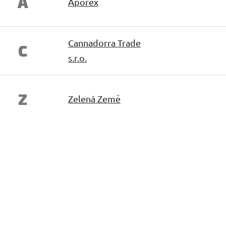
A
Aporex
Cannadorra Trade
C
s.r.o.
Z
Zelená Země