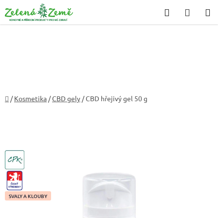
Přejít
Hledat
NÁKU
na
KOŠÍK
obsah
Domů
/
Kosmetika
/
CBD gely
/
CBD hřejivý gel 50 g
CPK
CZ-
VYROBEK
SVALY A KLOUBY