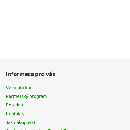
Z
á
Informace pro vás
p
a
Velkoobchod
t
Partnerský program
í
Poradna
Kontakty
Jak nakupovat