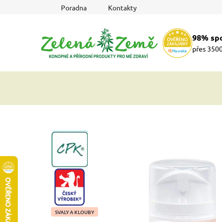
Přejít
Poradna
Kontakty
na
obsah
98% sp
přes 3500
CPK
CZ-VYROBEK
SVALY A KLOUBY