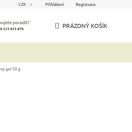
CZK
Přihlášení
Registrace
bujete poradit?
PRÁZDNÝ KOŠÍK
0 212 812 670
NÁKUPNÍ
KOŠÍK
vý gel 50 g