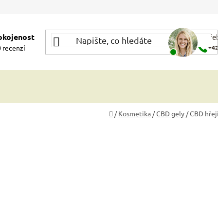
okojenost
Potře
 recenzí
+42
Domů
/
Kosmetika
/
CBD gely
/
CBD hřeji