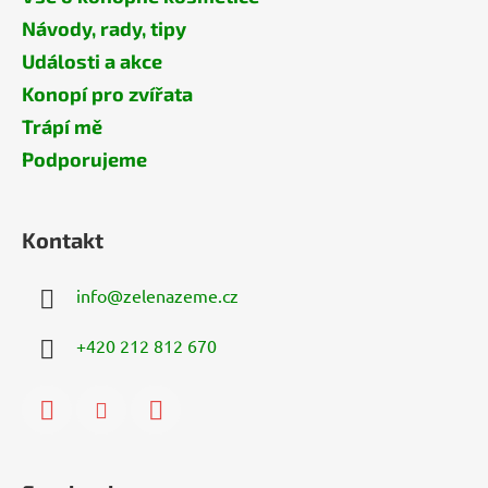
Návody, rady, tipy
Události a akce
Konopí pro zvířata
Trápí mě
Podporujeme
Kontakt
info
@
zelenazeme.cz
+420 212 812 670