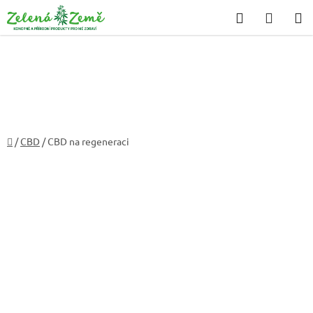
Přejít
Hledat
NÁKU
na
KOŠÍK
obsah
Domů
/
CBD
/
CBD na regeneraci