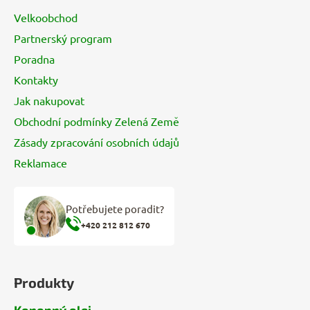
a
Velkoobchod
t
Partnerský program
í
Poradna
Kontakty
Jak nakupovat
Obchodní podmínky Zelená Země
Zásady zpracování osobních údajů
Reklamace
Potřebujete poradit?
+420 212 812 670
Produkty