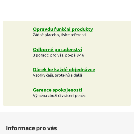
Opravdu funkční produkty
Žádné placebo, tisíce referencí
Odborné poradenství
3 poradci pro vás, po-pá 8-16
Dárek ke každé objednávce
Vzorky čajů, proteinů a další
Garance spokojenosti
Výměna zboží či vrácení peněz
Z
á
Informace pro vás
p