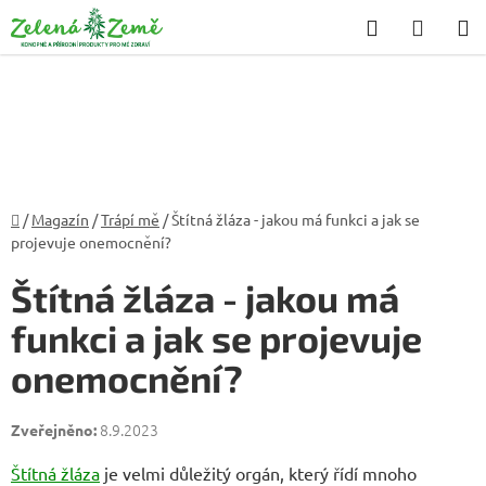
Přejít
Hledat
NÁKU
na
KOŠÍK
obsah
Domů
/
Magazín
/
Trápí mě
/
Štítná žláza - jakou má funkci a jak se
projevuje onemocnění?
Štítná žláza - jakou má
funkci a jak se projevuje
onemocnění?
8.9.2023
Štítná žláza
je velmi důležitý orgán, který řídí mnoho