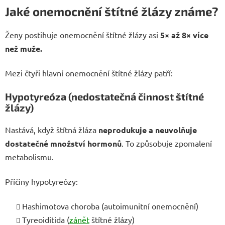
Jaké onemocnění štítné žlázy známe?
Ženy postihuje onemocnění štítné žlázy asi
5× až 8× více
než muže.
Mezi čtyři hlavní onemocnění štítné žlázy patří:
Hypotyreóza (nedostatečná činnost štítné
žlázy)
Nastává, když štítná žláza
neprodukuje a neuvolňuje
dostatečné množství hormonů
. To způsobuje zpomalení
metabolismu.
Příčiny hypotyreózy:
Hashimotova choroba (autoimunitní onemocnění)
Tyreoiditida (
zánět
štítné žlázy)