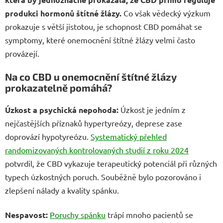
produkci hormonů štítné žlázy.
Co však vědecký výzkum
prokazuje s větší jistotou, je schopnost CBD pomáhat se
symptomy, které onemocnění štítné žlázy velmi často
provázejí.
Na co CBD u onemocnění štítné žlázy
prokazatelně pomáhá?
Úzkost a psychická nepohoda:
Úzkost je jedním z
nejčastějších příznaků hypertyreózy, deprese zase
doprovází hypotyreózu.
Systematický přehled
randomizovaných kontrolovaných studií z roku 2024
potvrdil, že CBD vykazuje terapeutický potenciál při různých
typech úzkostných poruch. Souběžně bylo pozorováno i
zlepšení nálady a kvality spánku.
Nespavost:
Poruchy spánku
trápí mnoho pacientů se