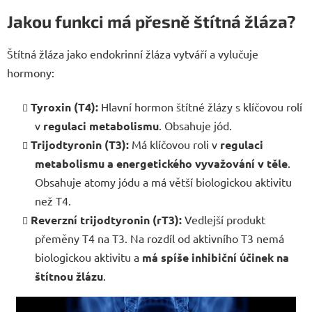
Jakou funkci má přesně štítná žláza?
Štítná žláza jako endokrinní žláza vytváří a vylučuje
hormony:
Tyroxin (T4):
Hlavní hormon štítné žlázy s klíčovou rolí
v
regulaci metabolismu
. Obsahuje jód.
Trijodtyronin (T3):
Má klíčovou roli v
regulaci
metabolismu a energetického vyvažování v těle
.
Obsahuje atomy jódu a má větší biologickou aktivitu
než T4.
Reverzní trijodtyronin (rT3):
Vedlejší produkt
přeměny T4 na T3. Na rozdíl od aktivního T3 nemá
biologickou aktivitu a
má spíše inhibiční účinek na
štítnou žlázu
.