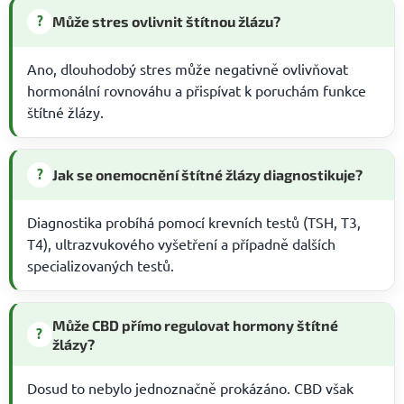
?
Může stres ovlivnit štítnou žlázu?
Ano, dlouhodobý stres může negativně ovlivňovat
hormonální rovnováhu a přispívat k poruchám funkce
štítné žlázy.
?
Jak se onemocnění štítné žlázy diagnostikuje?
Diagnostika probíhá pomocí krevních testů (TSH, T3,
T4), ultrazvukového vyšetření a případně dalších
specializovaných testů.
Může CBD přímo regulovat hormony štítné
?
žlázy?
Dosud to nebylo jednoznačně prokázáno. CBD však