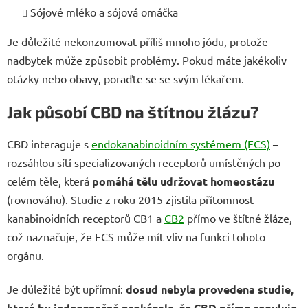
Sójové mléko a sójová omáčka
Je důležité nekonzumovat příliš mnoho jódu, protože
nadbytek může způsobit problémy. Pokud máte jakékoliv
otázky nebo obavy, poraďte se se svým lékařem.
Jak působí CBD na štítnou žlázu?
CBD interaguje s
endokanabinoidním systémem (ECS)
–
rozsáhlou sítí specializovaných receptorů umístěných po
celém těle, která
pomáhá tělu udržovat homeostázu
(rovnováhu). Studie z roku 2015 zjistila přítomnost
kanabinoidních receptorů CB1 a
CB2
přímo ve štítné žláze,
což naznačuje, že ECS může mít vliv na funkci tohoto
orgánu.
Je důležité být upřímní:
dosud nebyla provedena studie,
která by jednoznačně prokázala, že CBD přímo reguluje