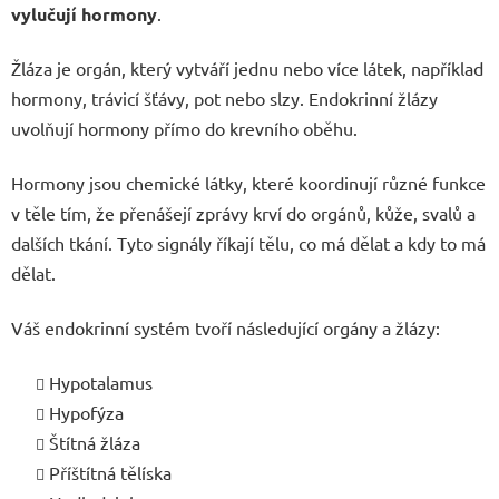
vylučují hormony
.
Žláza je orgán, který vytváří jednu nebo více látek, například
hormony, trávicí šťávy, pot nebo slzy. Endokrinní žlázy
uvolňují hormony přímo do krevního oběhu.
Hormony jsou chemické látky, které koordinují různé funkce
v těle tím, že přenášejí zprávy krví do orgánů, kůže, svalů a
dalších tkání. Tyto signály říkají tělu, co má dělat a kdy to má
dělat.
Váš endokrinní systém tvoří následující orgány a žlázy:
Hypotalamus
Hypofýza
Štítná žláza
Příštítná tělíska