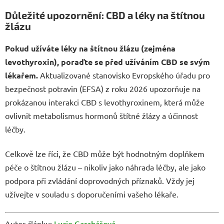
Důležité upozornění: CBD a léky na štítnou
žlázu
Pokud užíváte léky na štítnou žlázu (zejména
levothyroxin), poraďte se před užíváním CBD se svým
lékařem.
Aktualizované stanovisko Evropského úřadu pro
bezpečnost potravin (EFSA) z roku 2026 upozorňuje na
prokázanou interakci CBD s levothyroxinem, která může
ovlivnit metabolismus hormonů štítné žlázy a účinnost
léčby.
Celkově lze říci, že CBD může být hodnotným doplňkem
péče o štítnou žlázu – nikoliv jako náhrada léčby, ale jako
podpora při zvládání doprovodných příznaků. Vždy jej
užívejte v souladu s doporučeními vašeho lékaře.
Autor článku:
Lucie Garabášová