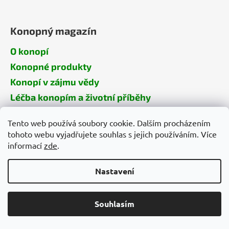
Konopný magazín
O konopí
Konopné produkty
Konopí v zájmu vědy
Léčba konopím a životní příběhy
Vše o konopné kosmetice
Tento web používá soubory cookie. Dalším procházením
Návody, rady, tipy
tohoto webu vyjadřujete souhlas s jejich používáním. Více
Události a akce
informací
zde
.
Konopí pro zvířata
Nastavení
Trápí mě
Podporujeme
Souhlasím
Kontakt