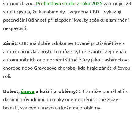
štítnou žlázou.
Přehledová studie z roku 2025
zahrnující 29
studií zjistila, že kanabinoidy – zejména CBD – vykazují
potenciální účinnost při zlepšení kvality spánku a zmírnění
nespavosti.
Zánět:
CBD má dobře zdokumentované protizánětlivé a
antioxidační vlastnosti. To může být relevantní zejména u
autoimunitních onemocnění štítné žlázy jako Hashimotova
choroba nebo Gravesova choroba, kde hraje zánět klíčovou
roli.
Bolest,
únava
a kožní problémy:
CBD může pomáhat i s
dalšími průvodními příznaky onemocnění štítné žlázy –
bolestí, svalovou únavou a kožními problémy.