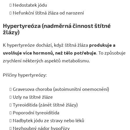
Nedostatek jódu
Nefunkční štítná žláza od narození
Hypertyreóza (nadměrná činnost štítné
žlázy)
K hypertyreóze dochází, když štítná žláza
produkuje a
uvolňuje více hormonů, než tělo potřebuje
. To způsobuje
zrychlení některých aspektů metabolismu.
Příčiny hypertyreózy:
Gravesova choroba (autoimunitní onemocnění)
Uzly na štítné žláze
Tyreoiditida (zánět štítné žlázy)
Poporodní tyreoiditida
Nadbytek jódu ze stravy nebo léků
Nezhoubný nádor hypofýzy