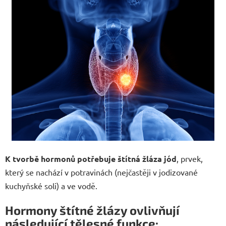
K tvorbě hormonů potřebuje štítná žláza jód
, prvek,
který se nachází v potravinách (nejčastěji v jodizované
kuchyňské soli) a ve vodě.
Hormony štítné žlázy ovlivňují
následující tělesné funkce: