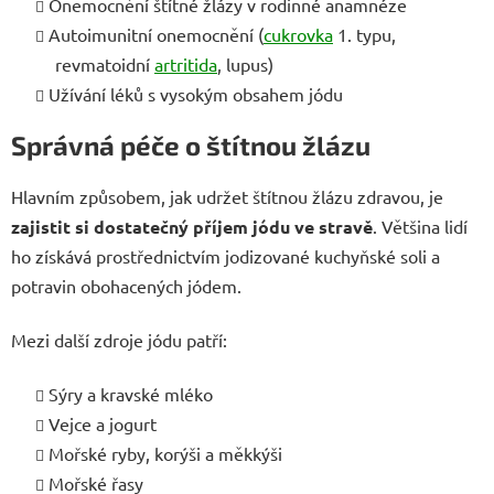
Onemocnění štítné žlázy v rodinné anamnéze
Autoimunitní onemocnění (
cukrovka
1. typu,
revmatoidní
artritida
, lupus)
Užívání léků s vysokým obsahem jódu
Správná péče o štítnou žlázu
Hlavním způsobem, jak udržet štítnou žlázu zdravou, je
zajistit si dostatečný příjem jódu ve stravě
. Většina lidí
ho získává prostřednictvím jodizované kuchyňské soli a
potravin obohacených jódem.
Mezi další zdroje jódu patří:
Sýry a kravské mléko
Vejce a jogurt
Mořské ryby, korýši a měkkýši
Mořské řasy