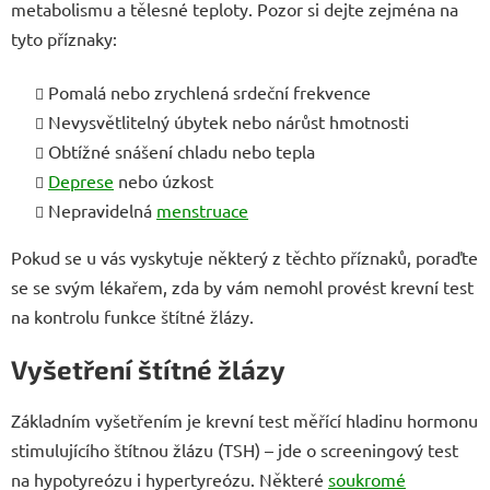
metabolismu a tělesné teploty. Pozor si dejte zejména na
tyto příznaky:
Pomalá nebo zrychlená srdeční frekvence
Nevysvětlitelný úbytek nebo nárůst hmotnosti
Obtížné snášení chladu nebo tepla
Deprese
nebo úzkost
Nepravidelná
menstruace
Pokud se u vás vyskytuje některý z těchto příznaků, poraďte
se se svým lékařem, zda by vám nemohl provést krevní test
na kontrolu funkce štítné žlázy.
Vyšetření štítné žlázy
Základním vyšetřením je krevní test měřící hladinu hormonu
stimulujícího štítnou žlázu (TSH) – jde o screeningový test
na hypotyreózu i hypertyreózu. Některé
soukromé