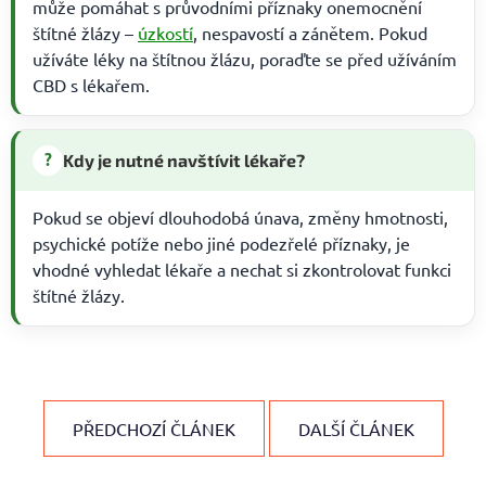
může pomáhat s průvodními příznaky onemocnění
štítné žlázy –
úzkostí
, nespavostí a zánětem. Pokud
užíváte léky na štítnou žlázu, poraďte se před užíváním
CBD s lékařem.
?
Kdy je nutné navštívit lékaře?
Pokud se objeví dlouhodobá únava, změny hmotnosti,
psychické potíže nebo jiné podezřelé příznaky, je
vhodné vyhledat lékaře a nechat si zkontrolovat funkci
štítné žlázy.
PŘEDCHOZÍ ČLÁNEK
DALŠÍ ČLÁNEK