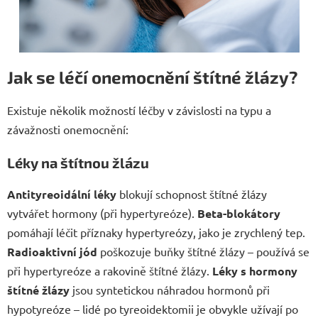
Jak se léčí onemocnění štítné žlázy?
Existuje několik možností léčby v závislosti na typu a
závažnosti onemocnění:
Léky na štítnou žlázu
Antityreoidální léky
blokují schopnost štítné žlázy
vytvářet hormony (při hypertyreóze).
Beta-blokátory
pomáhají léčit příznaky hypertyreózy, jako je zrychlený tep.
Radioaktivní jód
poškozuje buňky štítné žlázy – používá se
při hypertyreóze a rakovině štítné žlázy.
Léky s hormony
štítné žlázy
jsou syntetickou náhradou hormonů při
hypotyreóze – lidé po tyreoidektomii je obvykle užívají po