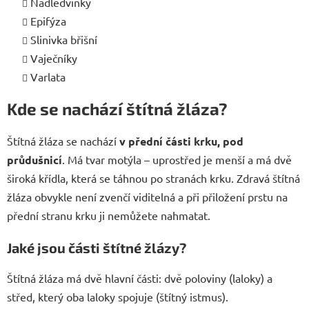
Nadledvinky
Epifýza
Slinivka břišní
Vaječníky
Varlata
Kde se nachází štítná žláza?
Štítná žláza se nachází
v přední části krku, pod
průdušnicí
. Má tvar motýla – uprostřed je menší a má dvě
široká křídla, která se táhnou po stranách krku. Zdravá štítná
žláza obvykle není zvenčí viditelná a při přiložení prstu na
přední stranu krku ji nemůžete nahmatat.
Jaké jsou části štítné žlázy?
Štítná žláza má dvě hlavní části: dvě poloviny (laloky) a
střed, který oba laloky spojuje (štítný istmus).