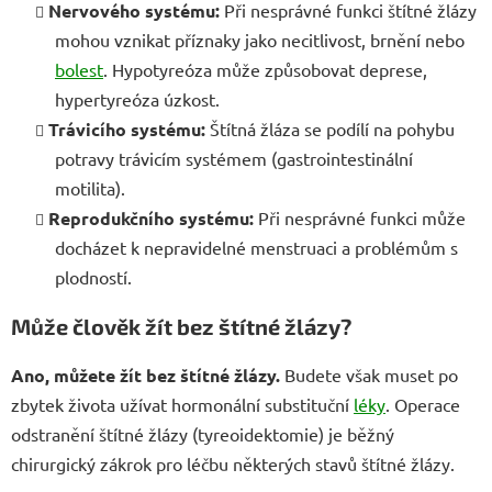
Nervového systému:
Při nesprávné funkci štítné žlázy
mohou vznikat příznaky jako necitlivost, brnění nebo
bolest
. Hypotyreóza může způsobovat deprese,
hypertyreóza úzkost.
Trávicího systému:
Štítná žláza se podílí na pohybu
potravy trávicím systémem (gastrointestinální
motilita).
Reprodukčního systému:
Při nesprávné funkci může
docházet k nepravidelné menstruaci a problémům s
plodností.
Může člověk žít bez štítné žlázy?
Ano, můžete žít bez štítné žlázy.
Budete však muset po
zbytek života užívat hormonální substituční
léky
. Operace
odstranění štítné žlázy (tyreoidektomie) je běžný
chirurgický zákrok pro léčbu některých stavů štítné žlázy.