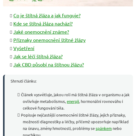
Co je štítná žláza a jak funguje?
Kde se štítná žláza nachází?
Jaké onemocnění známe?
Příznaky onemocnění štítné žlázy
Vyšetření
Jak se léčí štítná žláza?
Jak CBD působí na štítnou žlázu?
Shrnutí článku:
Článek vysvětluje, jakou roli má štítná žláza v organismu a jak
ovlivňuje metabolismus,
energii
, hormonální rovnováhu i
celkové fungování těla.
Popisuje nejčastější onemocnění štítné žlázy, jejich příznaky,
možnosti diagnostiky a léčby, přičemž upozorňuje například
na únavu, změny hmotnosti, problémy se
spánkem
nebo
psychikou.