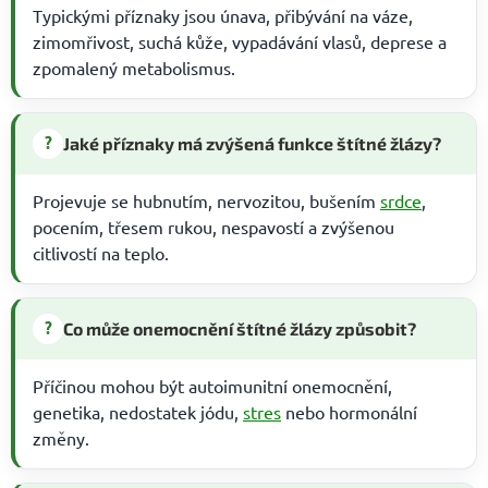
Typickými příznaky jsou únava, přibývání na váze,
zimomřivost, suchá kůže, vypadávání vlasů, deprese a
zpomalený metabolismus.
?
Jaké příznaky má zvýšená funkce štítné žlázy?
Projevuje se hubnutím, nervozitou, bušením
srdce
,
pocením, třesem rukou, nespavostí a zvýšenou
citlivostí na teplo.
?
Co může onemocnění štítné žlázy způsobit?
Příčinou mohou být autoimunitní onemocnění,
genetika, nedostatek jódu,
stres
nebo hormonální
změny.