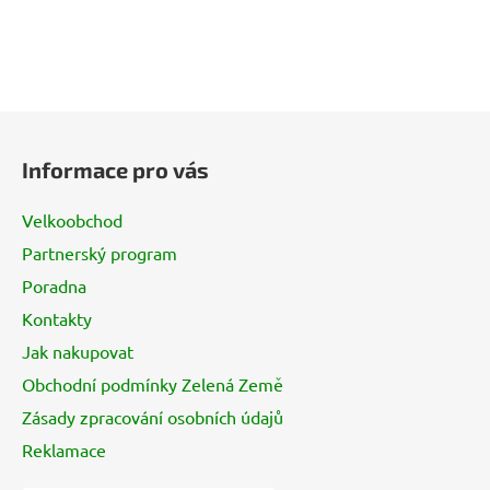
Z
á
Informace pro vás
p
a
Velkoobchod
t
Partnerský program
í
Poradna
Kontakty
Jak nakupovat
Obchodní podmínky Zelená Země
Zásady zpracování osobních údajů
Reklamace