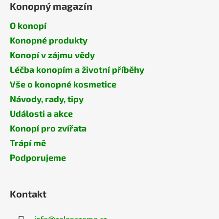
Konopný magazín
O konopí
Konopné produkty
Konopí v zájmu vědy
Léčba konopím a životní příběhy
Vše o konopné kosmetice
Návody, rady, tipy
Události a akce
Konopí pro zvířata
Trápí mě
Podporujeme
Kontakt
info
@
zelenazeme.cz