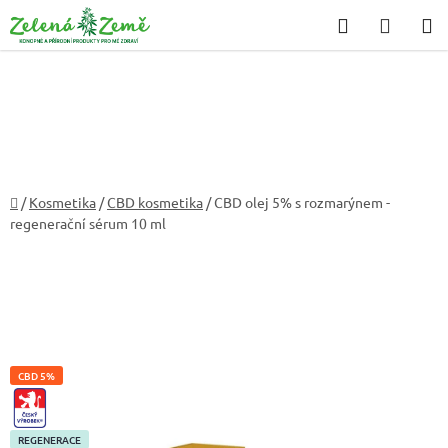
Přejít
Hledat
NÁKU
na
KOŠÍK
obsah
Domů
/
Kosmetika
/
CBD kosmetika
/
CBD olej 5% s rozmarýnem -
regenerační sérum 10 ml
CBD 5%
CZ-
VYROBEK
REGENERACE