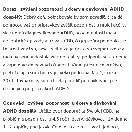
Dotaz - zvýšení pozornosti u dcery a dávkování ADHD
dospělý:
Dobrý deň, potrebovala by som poradiť, či sa dá
pomocou vašich prípravkov zvýšiť pozornosť u mojej dcéry,
síce nemá diagnostikované ADHD, no v minulosti mala
epileptické epizody a užívala CBD, čo jej veľmi pomohlo. Je
to kreatívny typ, avšak vidím že je často vo svojom svete a
rada by som ju dostala viac do reality, podporila sústredenie
a zapojenie do bežných činností. Viem presne čo prežíva,
pretože aj ja som bola v jej veku podobná. Má 4,5 roka.
20kíl. Rovnako by som chcela poradiť pri davkovani pre
dospelých pri priznakoch ADHD.
Odpověď - zvýšení pozornosti u dcery a dávkování
ADHD dospělý:
Určitě bych doporučila 5% olej CBD, na
problém s pozorností u 4,5 roční dcery, dávkovat - 2x denně
1 - 2 kapičky pod jazyk. Celé je to ale o citlivosti jedince,