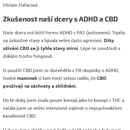
Miriam Nafarová
Zkušenost naší dcery s ADHD a CBD
Naše dcera má těžší formu ADHD s PAS (autismem). Trpěla
na úzkostné stavy a bývala velmi často agresivní.
Díky
užívání CBD se jí tyhle stavy mírní
. Lépe se soustředí a
dokáže trochu fungovat.
O použití CBD jsem se dozvěděla z FB skupinky o ADHD,
hodně
maminek
si tam mezi sebou radilo, že
CBD
používají na záchvaty a zklidnění.
Do té doby jsem znala pouze konopí jako to konopí s THC a
začala jsem se velmi intenzivně zajímat o nepsychoaktivní
kanabinoid CBD.
U dcery jsme chtěli v prvé řadě vyřešit spánek a byla jsem