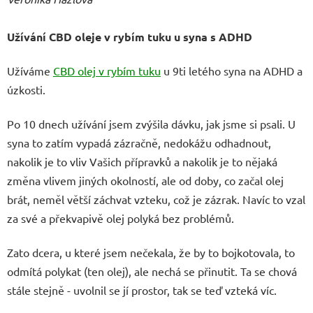
Užívání CBD oleje v rybím tuku u syna s ADHD
Užíváme
CBD olej v rybím tuku
u 9ti letého syna na ADHD a
úzkosti.
Po 10 dnech užívání jsem zvýšila dávku, jak jsme si psali. U
syna to zatím vypadá zázračně, nedokážu odhadnout,
nakolik je to vliv Vašich přípravků a nakolik je to nějaká
změna vlivem jiných okolností, ale od doby, co začal olej
brát, neměl větší záchvat vzteku, což je zázrak. Navíc to vzal
za své a překvapivě olej polyká bez problémů.
Zato dcera, u které jsem nečekala, že by to bojkotovala, to
odmítá polykat (ten olej), ale nechá se přinutit. Ta se chová
stále stejně - uvolnil se jí prostor, tak se teď vzteká víc.