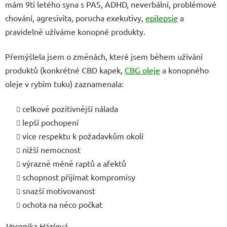
mám 9ti letého syna s PAS, ADHD, neverbální, problémové
chování, agresivita, porucha exekutivy,
epilepsie
a
pravidelně užíváme konopné produkty.
Přemýšlela jsem o změnách, které jsem během užívání
produktů (konkrétné CBD kapek,
CBG oleje
a konopného
oleje v rybím tuku) zaznamenala:
celkově pozitivnější nálada
lepší pochopení
více respektu k požadavkům okolí
nižší nemocnost
výrazně méně raptů a afektů
schopnost přijímat kompromisy
snazší motivovanost
ochota na něco počkat
Veronika Házlová