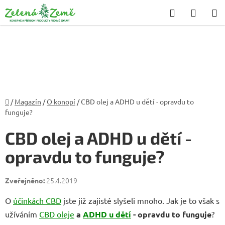
Přejít
Hledat
NÁKU
na
KOŠÍK
obsah
Domů
/
Magazín
/
O konopí
/
CBD olej a ADHD u dětí - opravdu to
funguje?
CBD olej a ADHD u dětí -
opravdu to funguje?
25.4.2019
O
účinkách CBD
jste již zajisté slyšeli mnoho. Jak je to však s
užíváním
CBD oleje
a
ADHD u dětí
- opravdu to funguje
?