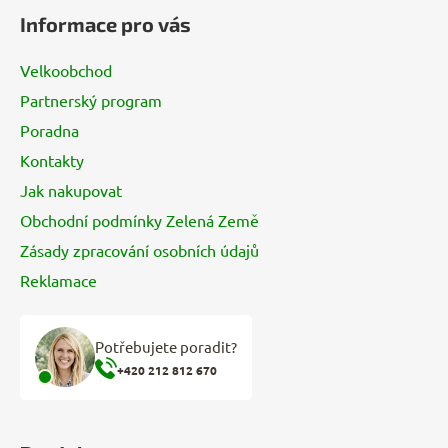
á
Informace pro vás
p
a
Velkoobchod
t
Partnerský program
í
Poradna
Kontakty
Jak nakupovat
Obchodní podmínky Zelená Země
Zásady zpracování osobních údajů
Reklamace
Potřebujete poradit?
+420 212 812 670