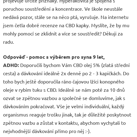
projevuje určité příznaky. Hyperaktivita je spojena s
poruchou soustředění a koncentrace. Ve škole neustále
nedává pozor, stále se na něco ptá, vyrušuje. Na internetu
jsem četla dobré recenze na CBD kapky. Myslíte, že by mu
mohly pomocí se zklidnit a více se soustředit? Děkuji za
radu.
Odpověď - pomoc s výběrem pro syna 9 let,
ADHD:
Doporučili bychom Vám CBD olej 5% (zlatá střední
cesta) a dávkování ideálně 2x denně po 2 - 3 kapičkách. Do
toho bych ještě doporučila ráno čajovou lžíci konopného
oleje v rybím tuku s CBD. Ideálně se nám poté za 10 dnů
ozvat se zpětnou vazbou a společně se domluvíme, jak s
dávkováním pokračovat. Vše je velmi individuální, každý
organismus reaguje trošku jinak, tak je důležité poskytnout
zpětnou vazbu a zůstat v kontaktu, abychom vychytali to
nejvhodnější dávkování přímo pro něj :-).