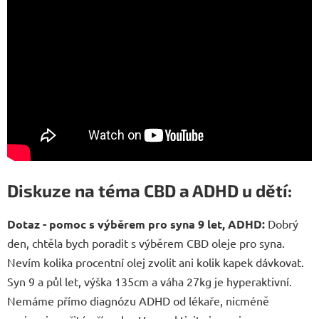
Diskuze na téma CBD a ADHD u dětí:
Dotaz - pomoc s výběrem pro syna 9 let, ADHD:
Dobrý
den, chtěla bych poradit s výběrem CBD oleje pro syna.
Nevím kolika procentní olej zvolit ani kolik kapek dávkovat.
Syn 9 a půl let, výška 135cm a váha 27kg je hyperaktivní.
Nemáme přímo diagnózu ADHD od lékaře, nicméně