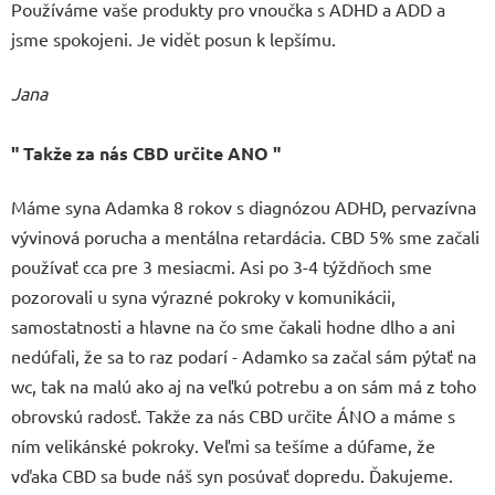
Používáme vaše produkty pro vnoučka s ADHD a ADD a
jsme spokojeni. Je vidět posun k lepšímu.
Jana
" Takže za nás CBD určite ANO "
Máme syna Adamka 8 rokov s diagnózou ADHD, pervazívna
vývinová porucha a mentálna retardácia. CBD 5% sme začali
používať cca pre 3 mesiacmi. Asi po 3-4 týždňoch sme
pozorovali u syna výrazné pokroky v komunikácii,
samostatnosti a hlavne na čo sme čakali hodne dlho a ani
nedúfali, že sa to raz podarí - Adamko sa začal sám pýtať na
wc, tak na malú ako aj na veľkú potrebu a on sám má z toho
obrovskú radosť. Takže za nás CBD určite ÁNO a máme s
ním velikánské pokroky. Veľmi sa tešíme a dúfame, že
vďaka CBD sa bude náš syn posúvať dopredu. Ďakujeme.