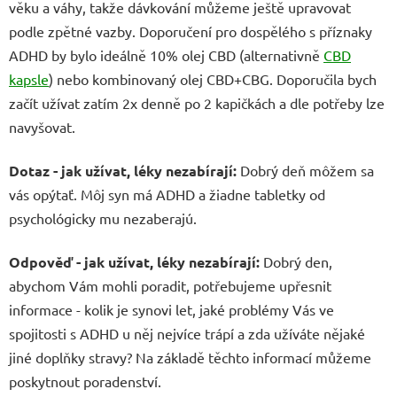
věku a váhy, takže dávkování můžeme ještě upravovat
podle zpětné vazby. Doporučení pro dospělého s příznaky
ADHD by bylo ideálně 10% olej CBD (alternativně
CBD
kapsle
) nebo kombinovaný olej CBD+CBG. Doporučila bych
začít užívat zatím 2x denně po 2 kapičkách a dle potřeby lze
navyšovat.
Dotaz - jak užívat, léky nezabírají:
Dobrý deň môžem sa
vás opýtať. Môj syn má ADHD a žiadne tabletky od
psychológicky mu nezaberajú.
Odpověď - jak užívat, léky nezabírají:
Dobrý den,
abychom Vám mohli poradit, potřebujeme upřesnit
informace - kolik je synovi let, jaké problémy Vás ve
spojitosti s ADHD u něj nejvíce trápí a zda užíváte nějaké
jiné doplňky stravy? Na základě těchto informací můžeme
poskytnout poradenství.