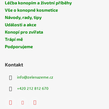
Léčba konopím a životní příběhy
Vše o konopné kosmetice
Návody, rady, tipy
Události a akce
Konopí pro zvířata
Trápí mě
Podporujeme
Kontakt
info
@
zelenazeme.cz
+420 212 812 670