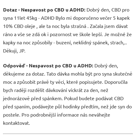
Dotaz - Nespavost po CBD u ADHD:
Dobrý den, CBD pro
syna 11let 45kg - ADHD Bylo mi doporučeno večer 5 kapek
10% CBD oleje , ale ta noc byla strašná . Začala jsem dávat
ráno a vše se zdá ok i pozornost ve škole lepší. Je možné že
kapky na noc způsobily - buzení, neklidný spánek, strach,..
Děkuji, JP.
Odpověď - Nespavost po CBD u ADHD:
Dobrý den,
děkujeme za dotaz. Tato dávka mohla být pro syna skutečně
moc a způsobit právě ty věci, které popisujete. Doporučila
bych raději rozdělit dávkování víckrát za den, než
jednorázově před spánkem. Pokud budete podávat CBD
před spaním, podávejte půl hodinky předtím, než jde syn do
postele. Pro podrobnější informace nás neváhejte
kontaktovat.