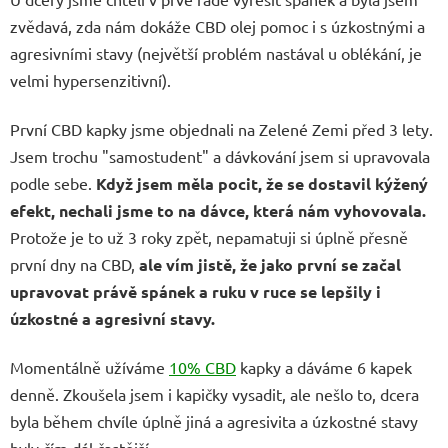
zvědavá, zda nám dokáže CBD olej pomoc i s úzkostnými a
agresivními stavy (největší problém nastával u oblékání, je
velmi hypersenzitivní).
První CBD kapky jsme objednali na Zelené Zemi před 3 lety.
Jsem trochu "samostudent" a dávkování jsem si upravovala
podle sebe.
Když jsem měla pocit, že se dostavil kýžený
efekt, nechali jsme to na dávce, která nám vyhovovala.
Protože je to už 3 roky zpět, nepamatuji si úplně přesně
první dny na CBD,
ale vím jistě, že jako první se začal
upravovat právě spánek a ruku v ruce se lepšily i
úzkostné a agresivní stavy.
Momentálně užíváme
10% CBD
kapky a dáváme 6 kapek
denně. Zkoušela jsem i kapičky vysadit, ale nešlo to, dcera
byla během chvíle úplně jiná a agresivita a úzkostné stavy
byly čím dál častější.