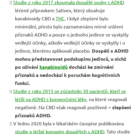
Studie z roku 2017 zkoumala dospělé osoby s ADHD
léčené přípravkem Sativex, který obsahuje
kanabinoidy CBD a
THC
. I když zlepšení bylo
minimální, přesto bylo zaznamenáno mírné snížení
příznaků ADHD a pouze u jednoho jedince se vyskytly
vedlejší účinky, ačkoliv vedlejší účinky se vyskytly i u
jedince, kterému aplikovali placebo.
Dospělí s ADHD
mohou představovat podskupinu jedinců, u nichž
po užívání
kanabinoidů
dochází ke zmírnění
příznaků a nedochází k poruchám kognitivních
funkcí.
Studie z roku 2015 se zúčastnilo 30 pacientů, kteří se
léčili na ADHD s konvenčními léky,
na které reagovali
negativně. Na CBD však reagovali pozitivně =
zlepšení
příznaků ADHD.
V lednu 2020 byla v lékařském časopise publikována
studie o léčbě konopím dospělých s ADHD
. Tato studie