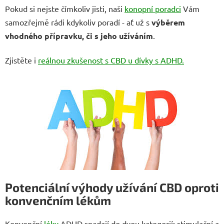
Pokud si nejste čímkoliv jisti, naši
konopní poradci
Vám
samozřejmě rádi kdykoliv poradí - ať už s
výběrem
vhodného přípravku, či s jeho užíváním
.
Zjistěte i
reálnou zkušenost s CBD u dívky s ADHD.
Potenciální výhody užívání CBD oproti
konvenčním lékům
Konvenční
léky
ADHD spadají do dvou kategorií: stimulační a