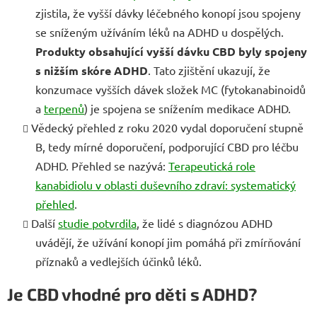
zjistila, že vyšší dávky léčebného konopí jsou spojeny
se sníženým užíváním léků na ADHD u dospělých.
Produkty obsahující vyšší dávku CBD byly spojeny
s nižším skóre ADHD
. Tato zjištění ukazují, že
konzumace vyšších dávek složek MC (fytokanabinoidů
a
terpenů
) je spojena se snížením medikace ADHD.
Vědecký přehled z roku 2020 vydal doporučení stupně
B, tedy mírné doporučení, podporující CBD pro léčbu
ADHD. Přehled se nazývá:
Terapeutická role
kanabidiolu v oblasti duševního zdraví: systematický
přehled
.
Další
studie potvrdila
, že lidé s diagnózou ADHD
uvádějí, že užívání konopí jim pomáhá při zmírňování
příznaků a vedlejších účinků léků.
Je CBD vhodné pro děti s ADHD?