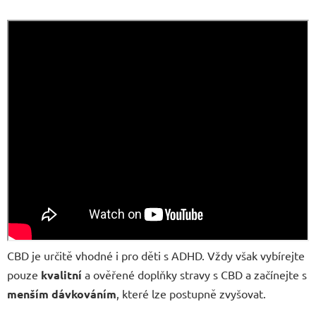
CBD je určitě vhodné i pro děti s ADHD. Vždy však vybírejte
pouze
kvalitní
a ověřené doplňky stravy s CBD a začínejte s
menším dávkováním
, které lze postupně zvyšovat.