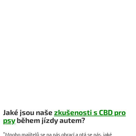
Jaké jsou naše
zkušenosti s CBD pro
psy
během jízdy autem?
"Mnoho majitelů se na nás obrací a ptá se nás, jaké