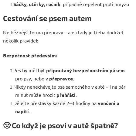
Sáčky, utěrky, ručník
, případně repelent proti hmyzu
Cestování se psem autem
Nejběžnější forma přepravy – ale i tady je třeba dodržet
několik pravidel:
Bezpečnost především:
Pes by měl být
připoutaný bezpečnostním pásem
pro psy, nebo v
přepravce
.
Nikdy nenechávejte psa samotného v autě – i na pár
minut může hrozit
přehřátí
.
Dělejte přestávky každé 2–3 hodiny na
venčení a
napití
.
🤢
Co když je psovi v autě špatně?