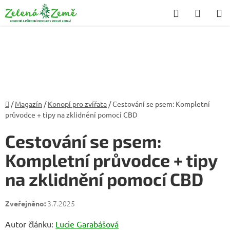
Přejít
Hledat
NÁKU
na
KOŠÍK
obsah
Domů
/
Magazín
/
Konopí pro zvířata
/
Cestování se psem: Kompletní
průvodce + tipy na zklidnění pomocí CBD
Cestování se psem:
Kompletní průvodce + tipy
na zklidnění pomocí CBD
3.7.2025
Autor článku:
Lucie Garabášová