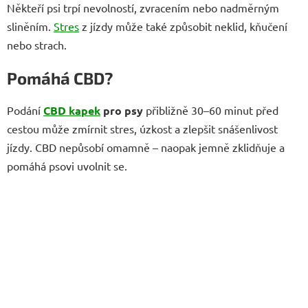
Někteří psi trpí nevolností, zvracením nebo nadměrným
sliněním.
Stres
z jízdy může také způsobit neklid, kňučení
nebo strach.
Pomáhá CBD?
Podání
CBD kapek
pro psy
přibližně 30–60 minut před
cestou může zmírnit stres, úzkost a zlepšit snášenlivost
jízdy. CBD nepůsobí omamně – naopak jemně zklidňuje a
pomáhá psovi uvolnit se.