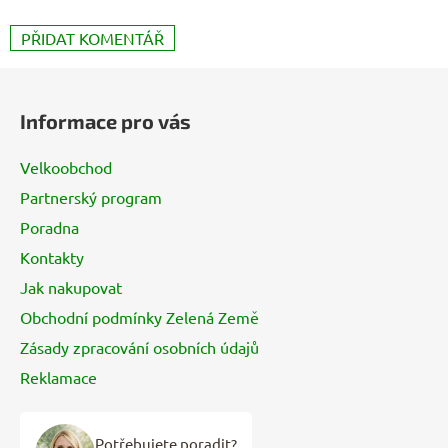
PŘIDAT KOMENTÁŘ
Z
á
Informace pro vás
p
a
Velkoobchod
t
Partnerský program
í
Poradna
Kontakty
Jak nakupovat
Obchodní podmínky Zelená Země
Zásady zpracování osobních údajů
Reklamace
Potřebujete poradit?