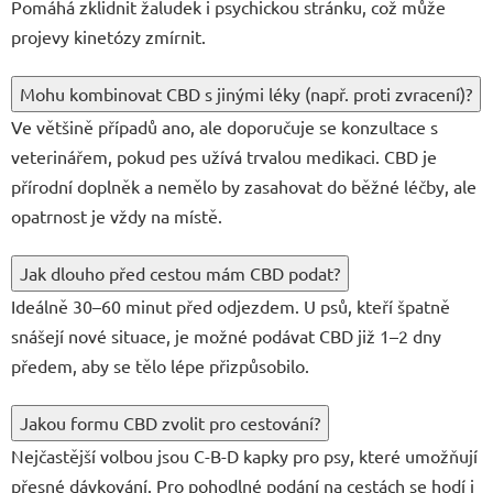
Pomáhá zklidnit žaludek i psychickou stránku, což může
projevy kinetózy zmírnit.
Mohu kombinovat CBD s jinými léky (např. proti zvracení)?
Ve většině případů ano, ale doporučuje se konzultace s
veterinářem, pokud pes užívá trvalou medikaci. CBD je
přírodní doplněk a nemělo by zasahovat do běžné léčby, ale
opatrnost je vždy na místě.
Jak dlouho před cestou mám CBD podat?
Ideálně 30–60 minut před odjezdem. U psů, kteří špatně
snášejí nové situace, je možné podávat CBD již 1–2 dny
předem, aby se tělo lépe přizpůsobilo.
Jakou formu CBD zvolit pro cestování?
Nejčastější volbou jsou C-B-D kapky pro psy, které umožňují
přesné dávkování. Pro pohodlné podání na cestách se hodí i