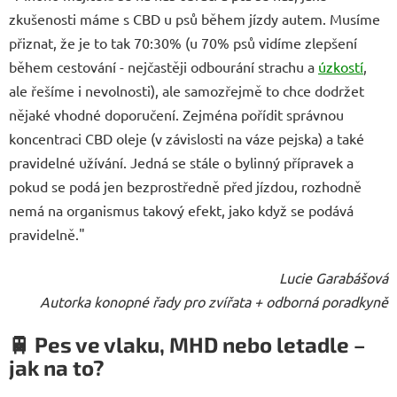
zkušenosti máme s CBD u psů během jízdy autem. Musíme
přiznat, že je to tak 70:30% (u 70% psů vidíme zlepšení
během cestování - nejčastěji odbourání strachu a
úzkostí
,
ale řešíme i nevolnosti), ale samozřejmě to chce dodržet
nějaké vhodné doporučení. Zejména pořídit správnou
koncentraci CBD oleje (v závislosti na váze pejska) a také
pravidelné užívání. Jedná se stále o bylinný přípravek a
pokud se podá jen bezprostředně před jízdou, rozhodně
nemá na organismus takový efekt, jako když se podává
pravidelně."
Lucie Garabášová
Autorka konopné řady pro zvířata + odborná poradkyně
🚆
Pes ve vlaku, MHD nebo letadle –
jak na to?