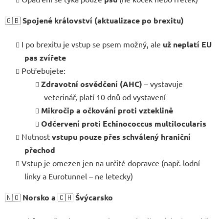
🇬🇧
Spojené království (aktualizace po brexitu)
I po brexitu je vstup se psem možný, ale
už neplatí EU
pas zvířete
Potřebujete:
Zdravotní osvědčení (AHC)
– vystavuje
veterinář, platí 10 dnů od vystavení
Mikročip a očkování proti vzteklině
Odčervení proti Echinococcus multilocularis
Nutnost
vstupu pouze přes schválený hraniční
přechod
Vstup je omezen jen na určité dopravce (např. lodní
linky a Eurotunnel – ne letecky)
🇳🇴
Norsko a
🇨🇭
Švýcarsko