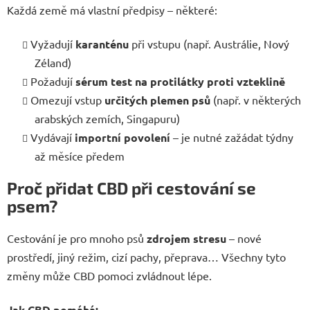
Každá země má vlastní předpisy – některé:
Vyžadují
karanténu
při vstupu (např. Austrálie, Nový
Zéland)
Požadují
sérum test na protilátky proti vzteklině
Omezují vstup
určitých plemen psů
(např. v některých
arabských zemích, Singapuru)
Vydávají
importní povolení
– je nutné zažádat týdny
až měsíce předem
Proč přidat CBD při cestování se
psem?
Cestování je pro mnoho psů
zdrojem stresu
– nové
prostředí, jiný režim, cizí pachy, přeprava… Všechny tyto
změny může CBD pomoci zvládnout lépe.
Jak CBD pomáhá: