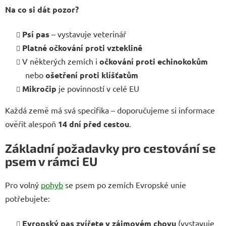
Na co si dát pozor?
Psí pas
– vystavuje veterinář
Platné očkování proti vzteklině
V některých zemích i
očkování proti echinokokům
nebo
ošetření proti klíšťatům
Mikročip
je povinností v celé EU
Každá země má svá specifika – doporučujeme si informace
ověřit alespoň
14 dní před cestou
.
Základní požadavky pro cestování se
psem v rámci EU
Pro volný
pohyb
se psem po zemích Evropské unie
potřebujete:
Evropský pas zvířete v zájmovém chovu
(vystavuje