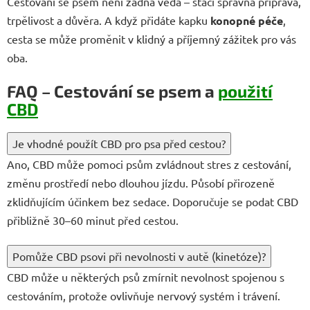
Cestování se psem není žádná věda – stačí správná příprava,
trpělivost a důvěra. A když přidáte kapku
konopné péče
,
cesta se může proměnit v klidný a příjemný zážitek pro vás
oba.
FAQ – Cestování se psem a
použití
CBD
Je vhodné použít CBD pro psa před cestou?
Ano, CBD může pomoci psům zvládnout stres z cestování,
změnu prostředí nebo dlouhou jízdu. Působí přirozeně
zklidňujícím účinkem bez sedace. Doporučuje se podat CBD
přibližně 30–60 minut před cestou.
Pomůže CBD psovi při nevolnosti v autě (kinetóze)?
CBD může u některých psů zmírnit nevolnost spojenou s
cestováním, protože ovlivňuje nervový systém i trávení.