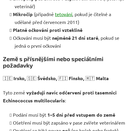
veterinář)
Mikročip
(případně
tetování
, pokud je čitelné a
udělané před červencem 2011)
Platné očkování proti vzteklině
Očkování musí být
nejméně 21 dní staré
, pokud se
jedná o první očkování
Země s přísnějšími nebo speciálními
požadavky
🇮🇪
Irsko,
🇸🇪
Švédsko,
🇫🇮
Finsko,
🇲🇹
Malta
Tyto země
vyžadují navíc odčervení proti tasemnici
Echinococcus multilocularis
:
Podání musí být
1–5 dní před vstupem do země
Ošetření musí být zapsáno v pase zvířete veterinářem
Opatření se týká pouze
psů
(ne koček nebo fretek)