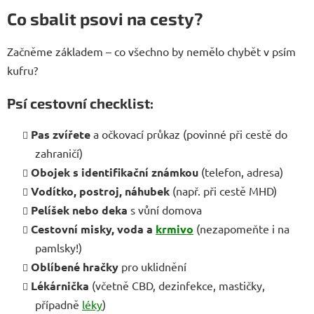
Co sbalit psovi na cesty?
Začněme základem – co všechno by nemělo chybět v psím
kufru?
Psí cestovní checklist:
Pas zvířete
a očkovací průkaz (povinné při cestě do
zahraničí)
Obojek s identifikační známkou
(telefon, adresa)
Vodítko, postroj, náhubek
(např. při cestě MHD)
Pelíšek nebo deka
s vůní domova
Cestovní misky, voda a
krmivo
(nezapomeňte i na
pamlsky!)
Oblíbené hračky
pro uklidnění
Lékárnička
(včetně CBD, dezinfekce, mastičky,
případně
léky
)