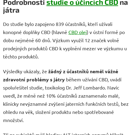
Podrobnosti
studie o účincích CBD
na
játra
Do studie bylo zapojeno 839 účastníků, kteří užívali
konopné doplňky CBD (hlavně
CBD olej
) v ústní formě po
dobu nejméně 60 dnů. Výzkum využil 12 značek volně
prodejných produktů CBD k vyplnění mezer ve výzkumu u
těchto produktů.
Výsledky ukázaly, že
žádný z účastníků
neměl
vážné
zdravotní problémy s játry
během užívání CBD, uvádí
spoluřešitel studie, toxikolog Dr. Jeff Lombardo. Navíc
uvedl, že méně než 10% účastníků zaznamenalo malé,
klinicky nevýznamné zvýšení jaterních funkčních testů, bez
ohledu na věk, složení produktu nebo spotřebované
množství.
Tři ze subjektů měli hladiny ALT jaterních enzymů třikrát