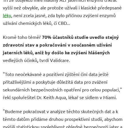
vyšší než obvykle, ale protože užívali i klasické předepsané
léky
, není zcela jasné, zda bylo příčinou zvýšení enzymů
užívání chemických léků, či CBD...
Kromě toho téměř
70% účastníků studie uvedlo stejný
zdravotní stav a pokračování v současném užívání
jaterních léků, aniž by došlo ke zvýšení hlášených
vedlejších účinků
,
tvrdí Validcare.
"Toto neočekávané a pozitivní zjištění činí data ještě
přitažlivějšími a poskytuje důležitá data pro zvážení
sekundárních bezpečnostních opatření pro celou populaci,"
řekl spoluřešitel Dr. Keith Aqua, lékař se sídlem v Miami.
"Budeme pokračovat v analýze těchto skutečných dat a k
těmto datům přidáme druhou prospektivní studii, abychom
zvýšili statistickou spolehlivost ohledně bezpečnosti jater a