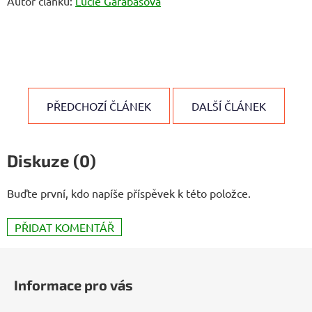
Autor článku:
Lucie Garabášová
PŘEDCHOZÍ ČLÁNEK
DALŠÍ ČLÁNEK
Diskuze (0)
Buďte první, kdo napíše příspěvek k této položce.
PŘIDAT KOMENTÁŘ
Z
á
Informace pro vás
p
a