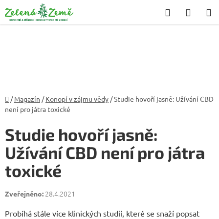
Přejít
Hledat
NÁKU
na
KOŠÍK
obsah
Domů
/
Magazín
/
Konopí v zájmu vědy
/
Studie hovoří jasně: Užívání CBD
není pro játra toxické
Studie hovoří jasně:
Užívání CBD není pro játra
toxické
28.4.2021
Probíhá stále více klinických studií, které se snaží popsat