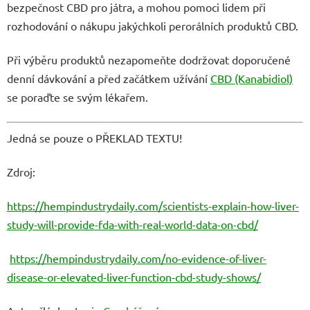
bezpečnost CBD pro játra, a mohou pomoci lidem při
rozhodování o nákupu jakýchkoli perorálních produktů CBD.
Při výběru produktů nezapomeňte dodržovat doporučené
denní dávkování a před začátkem užívání
CBD (Kanabidiol)
se poraďte se svým lékařem.
Jedná se pouze o PŘEKLAD TEXTU!
Zdroj:
https://hempindustrydaily.com/scientists-explain-how-liver-
study-will-provide-fda-with-real-world-data-on-cbd/
https://hempindustrydaily.com/no-evidence-of-liver-
disease-or-elevated-liver-function-cbd-study-shows/