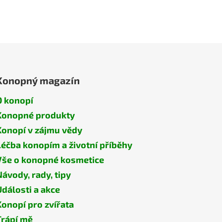
Konopný magazín
O konopí
Konopné produkty
Konopí v zájmu vědy
Léčba konopím a životní příběhy
Vše o konopné kosmetice
Návody, rady, tipy
Události a akce
Konopí pro zvířata
Trápí mě