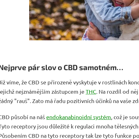
Nejprve pár slov o CBD samotném…
Již víme, že CBD se přirozeně vyskytuje v rostlinách kon
jejichž nejznámějším zástupcem je
THC
. Na rozdíl od n
žádný "rauš". Zato má řadu pozitivních účinků na vaše zd
CBD působí na náš
endokanabinoidní systém
, což je so
Tyto receptory jsou důležité k regulaci mnoha tělesných 
Působením CBD na tyto receptory tak lze tyto funkce po