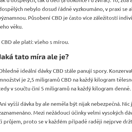
dospělých nebylo dosud řádně vyzkoumáno, v praxi se ale
významnou. Působení CBD je často více záležitostí indiv
jeho věku.
I CBD ale platí: všeho s mírou.
Jaká tato míra ale je?
Ohledně ideální dávky CBD stále panují spory. Konzer
množství je 2,5 miligramů CBD na každý kilogram těles
tedy v součtu činí 5 miligramů na každý kilogram denně.
Ani vyšší dávka by ale neměla být nijak nebezpečná. Ni
zaznamenáno. Mezi nežádoucí účinky velmi vysokých dáv
či průjem, proto se v každém případě raději nejprve držt