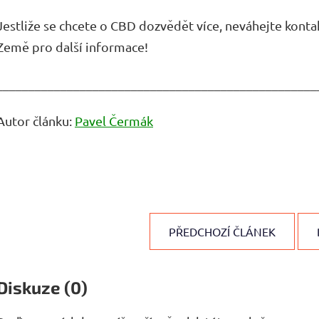
Jestliže se chcete o CBD dozvědět více, neváhejte kont
Země pro další informace!
__________________________________________________
Autor článku:
Pavel Čermák
PŘEDCHOZÍ ČLÁNEK
Diskuze (0)