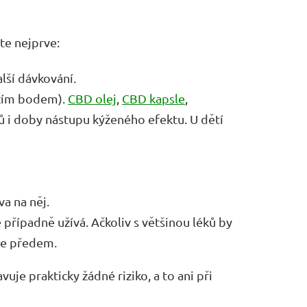
te nejprve:
alší dávkování.
ozím bodem).
CBD olej
,
CBD kapsle
,
nků i doby nástupu kýženého efektu. U dětí
a na něj.
případně užívá. Ačkoliv s většinou léků by
ěte předem.
uje prakticky žádné riziko, a to ani při