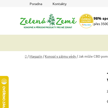
Přejít
Poradna
Kontakty
na
obsah
98% sp
přes 3500
Domů
/
Magazín
/
Konopí v zájmu vědy
/
Jak může CBD pomo
P
o
s
t
r
a
n
n