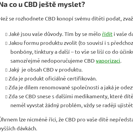
Na co u CBD ještě myslet?
Než se rozhodnete CBD konopí svému dítěti podat, zvaž
Jaké jsou vaše důvody. Tím by se mělo
řídit
i vaše d
Jakou formu produktu zvolit (to souvisí i s předch
bonbóny, tinktury a další – to vše se liší co do úči
samozřejmě nedoporučujeme CBD
vaporizaci
.
Jaký je obsah CBD v produktu.
Zda je produkt oficiálně certifikován.
Zda je dílem renomované společnosti a jaká je odezv
Zda se CBD snese s dalšími medikamenty, které dítě 
neměl vyvstat žádný problém, vždy se raději ujist
Úhrnem lze nicméně říci, že CBD pro vaše dítě nepředstav
vyšších dávkách.