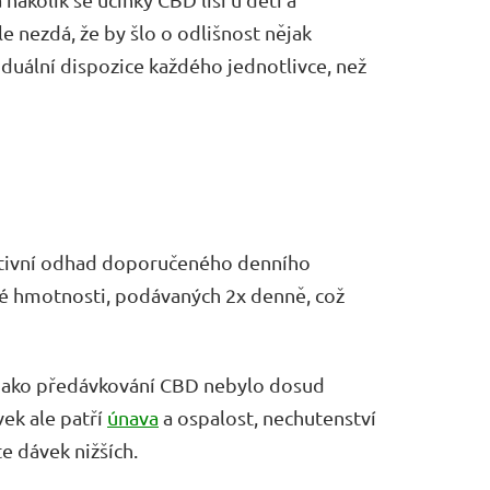
 nezdá, že by šlo o odlišnost nějak
iduální dispozice každého jednotlivce, než
vativní odhad doporučeného denního
né hmotnosti, podávaných 2x denně, což
c jako předávkování CBD nebylo dosud
ek ale patří
únava
a ospalost, nechutenství
e dávek nižších.