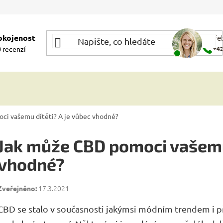
okojenost
Potře
 recenzí
+42
ci vašemu dítěti? A je vůbec vhodné?
Jak může CBD pomoci vašemu 
vhodné?
17.3.2021
CBD se stalo v současnosti jakýmsi módním trendem 