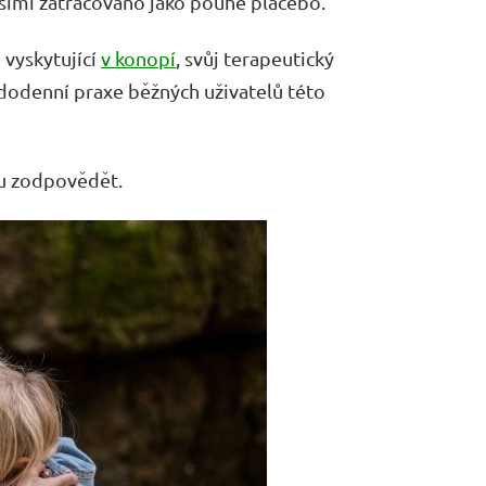
alšími zatracováno jako pouhé placebo.
 vyskytující
v konopí
, svůj terapeutický
ždodenní praxe běžných uživatelů této
ku zodpovědět.