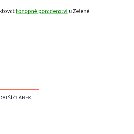
aktovat
konopné poradenství
u Zelené
____________________________________
DALŠÍ ČLÁNEK