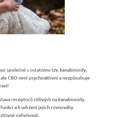
opí společně s ostatními tzv. kanabinoidy,
ěj ale CBD není psychoaktivní a nezpůsobuje
raví!
ustava receptorů citlivých na kanabinoidy.
funkcí a k udržení jejich rovnováhy.
zitivně ovlivňovat.