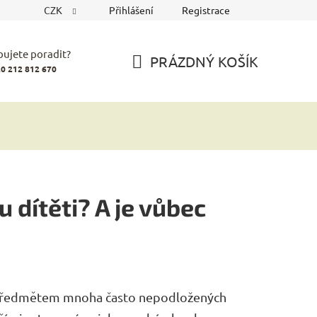
CZK
Přihlášení
Registrace
bujete poradit?
PRÁZDNÝ KOŠÍK
0 212 812 670
NÁKUPNÍ
KOŠÍK
dítěti? A je vůbec
i předmětem mnoha často nepodložených