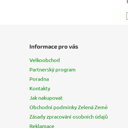
Z
á
Informace pro vás
p
a
Velkoobchod
t
Partnerský program
í
Poradna
Kontakty
Jak nakupovat
Obchodní podmínky Zelená Země
Zásady zpracování osobních údajů
Reklamace