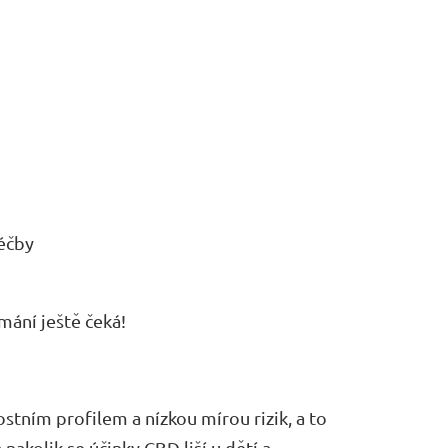
léčby
mání ještě čeká!
ním profilem a nízkou mírou rizik, a to
a nakolik se účinky CBD liší u dětí a