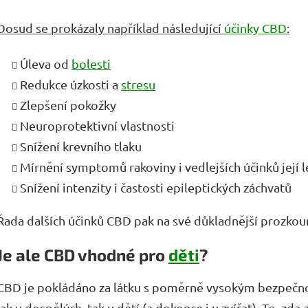
Dosud se prokázaly například následující
účinky CBD
:
Úleva od
bolesti
Redukce úzkosti a
stresu
Zlepšení pokožky
Neuroprotektivní vlastnosti
Snížení krevního tlaku
Mírnění symptomů rakoviny i vedlejších účinků její 
Snížení intenzity i častosti epileptických záchvatů
Řada dalších účinků CBD pak na své důkladnější prozkou
Je ale CBD vhodné pro
děti
?
CBD je pokládáno za látku s poměrně vysokým bezpečnost
jak u dospělých, tak u dětí (a dokonce i u zvířat). To, zda 