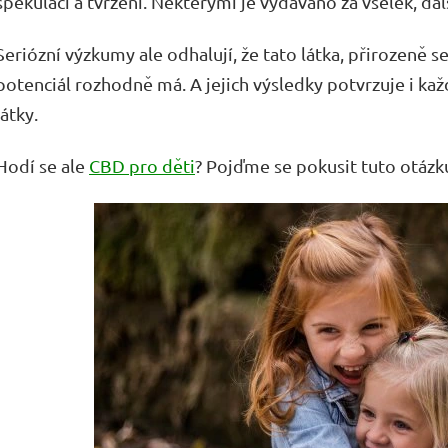
spekulací a tvrzení. Některými je vydáváno za všelék, d
Seriózní výzkumy ale odhalují, že tato látka, přirozeně se
potenciál rozhodně má. A jejich výsledky potvrzuje i ka
látky.
Hodí se ale
CBD pro děti
? Pojďme se pokusit tuto otáz