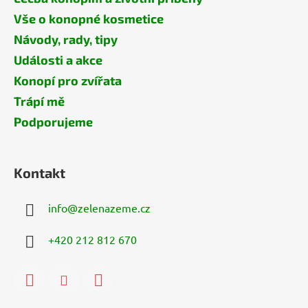
Vše o konopné kosmetice
Návody, rady, tipy
Události a akce
Konopí pro zvířata
Trápí mě
Podporujeme
Kontakt
info
@
zelenazeme.cz
+420 212 812 670