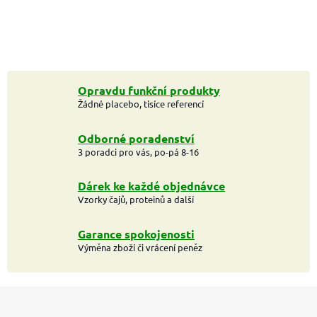
Opravdu funkční produkty
Žádné placebo, tisíce referencí
Odborné poradenství
3 poradci pro vás, po-pá 8-16
Dárek ke každé objednávce
Vzorky čajů, proteinů a další
Garance spokojenosti
Výměna zboží či vrácení peněz
Z
á