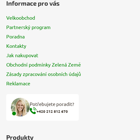
Informace pro vás
p
a
Velkoobchod
t
Partnerský program
í
Poradna
Kontakty
Jak nakupovat
Obchodní podmínky Zelená Země
Zásady zpracování osobních údajů
Reklamace
Potřebujete poradit?
+420 212 812 670
Produkty