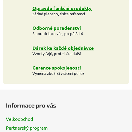
Opravdu funkční produkty
Žádné placebo, tisíce referencí
Odborné poradenství
3 poradci pro vás, po-pá 8-16
Dárek ke každé objednávce
Vzorky čajů, proteinů a další
Garance spokojenosti
Výměna zboží či vrácení peněz
Z
á
Informace pro vás
p
a
Velkoobchod
t
Partnerský program
í