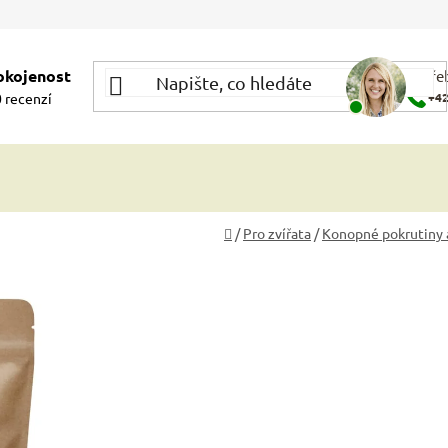
okojenost
Potře
 recenzí
+42
Domů
/
Pro zvířata
/
Konopné pokrutiny 