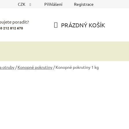
CZK
Přihlášení
Registrace
bujete poradit?
PRÁZDNÝ KOŠÍK
0 212 812 670
NÁKUPNÍ
KOŠÍK
a otruby
/
Konopné pokrutiny
/
Konopné pokrutiny 1 kg