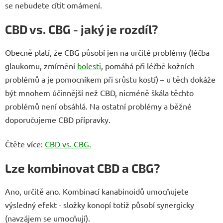
se nebudete cítit omámení.
CBD vs. CBG - jaký je rozdíl?
Obecně platí, že CBG působí jen na určité problémy (léčba
glaukomu, zmírnění
bolesti
, pomáhá při léčbě kožních
problémů a je pomocníkem při srůstu kostí) – u těch dokáže
být mnohem účinnější než CBD, nicméně škála těchto
problémů není obsáhlá. Na ostatní problémy a běžné
doporučujeme CBD přípravky.
Čtěte více:
CBD vs. CBG.
Lze kombinovat CBD a CBG?
Ano, určitě ano. Kombinací kanabinoidů umocňujete
výsledný efekt - složky konopí totiž působí synergicky
(navzájem se umocňují).