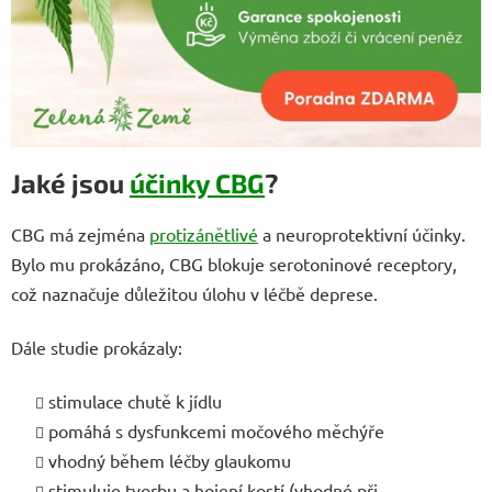
Jaké jsou
účinky CBG
?
CBG má zejména
protizánětlivé
a neuroprotektivní účinky.
Bylo mu prokázáno, CBG blokuje serotoninové receptory,
což naznačuje důležitou úlohu v léčbě deprese.
Dále studie prokázaly:
stimulace chutě k jídlu
pomáhá s dysfunkcemi močového měchýře
vhodný během léčby glaukomu
stimuluje tvorbu a hojení kostí (vhodné při