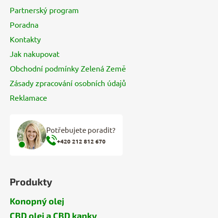
t
Partnerský program
í
Poradna
Kontakty
Jak nakupovat
Obchodní podmínky Zelená Země
Zásady zpracování osobních údajů
Reklamace
Potřebujete poradit?
+420 212 812 670
Produkty
Konopný olej
CBD olej a CBD kapky