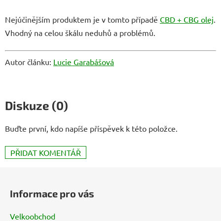
Nejúčinějším produktem je v tomto případě
CBD + CBG olej
.
Vhodný na celou škálu neduhů a problémů.
Autor článku:
Lucie Garabášová
Diskuze (0)
Buďte první, kdo napíše příspěvek k této položce.
PŘIDAT KOMENTÁŘ
Z
á
Informace pro vás
p
a
Velkoobchod