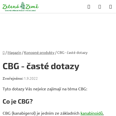
Přejít
Hledat
NÁKU
na
KOŠÍK
obsah
Domů
/
Magazín
/
Konopné produkty
/
CBG - časté dotazy
CBG - časté dotazy
1.9.2022
Tyto dotazy Vás nejvíce zajímají na téma CBG:
Co je CBG?
CBG (kanabigerol) je jedním ze základních
kanabinoidů
,