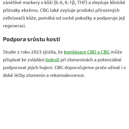
zánětlivé markery v kůži (IL-6, IL-1β, TNF) a zlepšuje klinické
příznaky ekzému. CBG také zvyšuje produkci přirozených
zvlhčovačů kůže, pomáhá od suché pokožky a podporuje její
regeneraci.
Podpora srůstu kostí
Studie z roku 2023 zjistila, že
kombinace CBD a CBG
může
přispívat ke zvládání
bolesti
při zlomeninách a potenciálně
podporovat jejich hojení. CBG doporučujeme proto užívat i v
době léčby zlomenin a rekonvalescence.