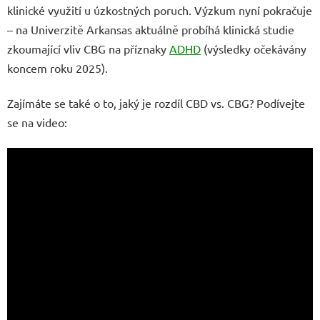
klinické využití u úzkostných poruch. Výzkum nyní pokračuje
– na Univerzitě Arkansas aktuálně probíhá klinická studie
zkoumající vliv CBG na příznaky
ADHD
(výsledky očekávány
koncem roku 2025).
Zajímáte se také o to, jaký je rozdíl CBD vs. CBG? Podívejte
se na video: