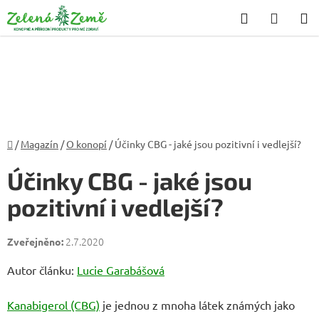
Přejít
Hledat
NÁKU
na
KOŠÍK
obsah
Domů
/
Magazín
/
O konopí
/
Účinky CBG - jaké jsou pozitivní i vedlejší?
Účinky CBG - jaké jsou
pozitivní i vedlejší?
2.7.2020
Autor článku:
Lucie Garabášová
Kanabigerol (CBG)
je jednou z mnoha látek známých jako