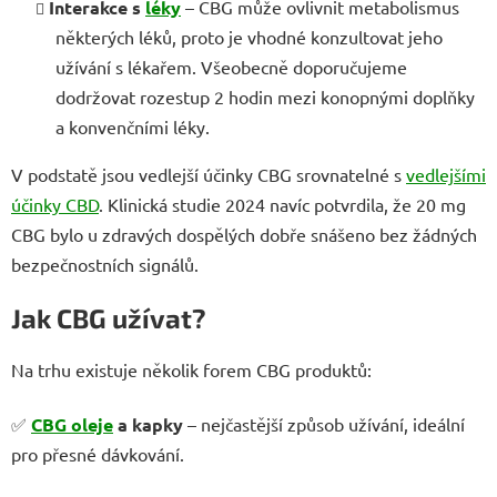
Interakce s
léky
– CBG může ovlivnit metabolismus
některých léků, proto je vhodné konzultovat jeho
užívání s lékařem. Všeobecně doporučujeme
dodržovat rozestup 2 hodin mezi konopnými doplňky
a konvenčními léky.
V podstatě jsou vedlejší účinky CBG srovnatelné s
vedlejšími
účinky CBD
. Klinická studie 2024 navíc potvrdila, že 20 mg
CBG bylo u zdravých dospělých dobře snášeno bez žádných
bezpečnostních signálů.
Jak CBG užívat?
Na trhu existuje několik forem CBG produktů:
✅
CBG oleje
a kapky
– nejčastější způsob užívání, ideální
pro přesné dávkování.