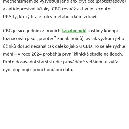
mechanismem se vysvětlují jeho anxiolytické (protistresové)
a antidepresivní účinky. CBG rovněž aktivuje receptor
PPARγ, který hraje roli v metabolickém zdraví.
CBG je sice jedním z prvních
kanabinoidů
rostliny konopí
(označován jako „praotec" kanabinoidů), avšak výzkum jeho
účinků dosud nesahal tak daleko jako u CBD. To se ale rychle
mění – v roce 2024 proběhla první klinická studie na lidech.
Proto dosavadní starší studie prováděné většinou u zvířat
nyní doplňují i první humánní data.