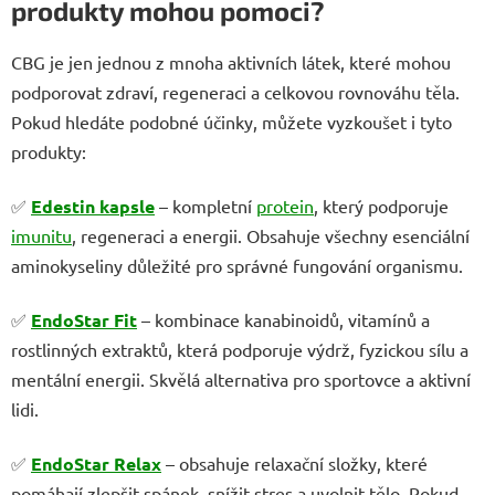
produkty mohou pomoci?
CBG je jen jednou z mnoha aktivních látek, které mohou
podporovat zdraví, regeneraci a celkovou rovnováhu těla.
Pokud hledáte podobné účinky, můžete vyzkoušet i tyto
produkty:
✅
Edestin kapsle
– kompletní
protein
, který podporuje
imunitu
, regeneraci a energii. Obsahuje všechny esenciální
aminokyseliny důležité pro správné fungování organismu.
✅
EndoStar Fit
– kombinace kanabinoidů, vitamínů a
rostlinných extraktů, která podporuje výdrž, fyzickou sílu a
mentální energii. Skvělá alternativa pro sportovce a aktivní
lidi.
✅
EndoStar Relax
– obsahuje relaxační složky, které
pomáhají zlepšit spánek, snížit stres a uvolnit tělo. Pokud