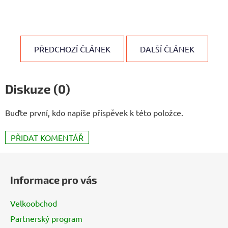
PŘEDCHOZÍ ČLÁNEK
DALŠÍ ČLÁNEK
Diskuze (0)
Buďte první, kdo napíše příspěvek k této položce.
PŘIDAT KOMENTÁŘ
Z
á
Informace pro vás
p
a
Velkoobchod
t
Partnerský program
í