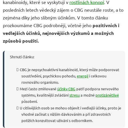
kanabinoidy, které se vyskytují v
rostlinách konopí
. V
posledních letech vědecký zájem o CBG neustále roste, a to
zejména díky jeho slibným účinkům. V tomto článku
prozkoumáme CBG podrobněji, včetně jeho
pozitivních i
vedlejších účinků, nejnovějších výzkumů a možných
způsobů použití.
Shrnutí článku:
CBG je nepsychoaktivní kanabinoid, který může podporovat
soustředění, psychickou pohodu,
energii
i celkovou
rovnováhu organismu.
Mezi často zmiňované
účinky CBG
patří podpora nervového
systému, kvalitnější zvládání
stresu
a možné
protizánětlivé
působení.
U citlivějších osob se mohou objevit i vedlejší účinky, proto je
vhodné začínat s nižším dávkováním a při zdravotních
potížích konzultovat užívání s odborníkem.