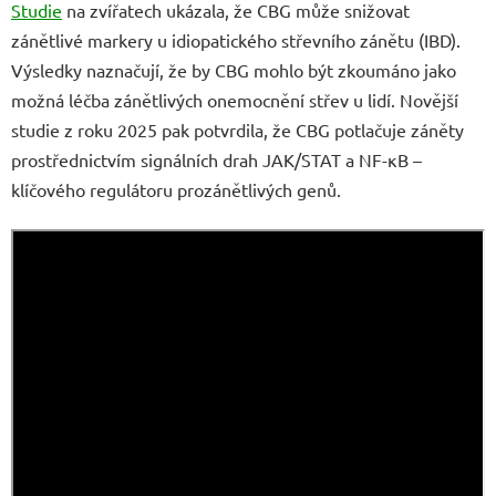
Studie
na zvířatech ukázala, že CBG může snižovat
zánětlivé markery u idiopatického střevního zánětu (IBD).
Výsledky naznačují, že by CBG mohlo být zkoumáno jako
možná léčba zánětlivých onemocnění střev u lidí. Novější
studie z roku 2025 pak potvrdila, že CBG potlačuje záněty
prostřednictvím signálních drah JAK/STAT a NF-κB –
klíčového regulátoru prozánětlivých genů.