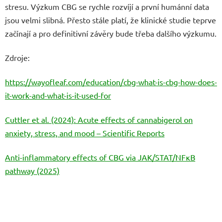
stresu. Výzkum CBG se rychle rozvíjí a první humánní data
jsou velmi slibná. Přesto stále platí, že klinické studie teprve
začínají a pro definitivní závěry bude třeba dalšího výzkumu.
Zdroje:
https://wayofleaf.com/education/cbg-what-is-cbg-how-does-
it-work-and-what-is-it-used-for
Cuttler et al. (2024): Acute effects of cannabigerol on
anxiety, stress, and mood – Scientific Reports
Anti-inflammatory effects of CBG via JAK/STAT/NFκB
pathway (2025)