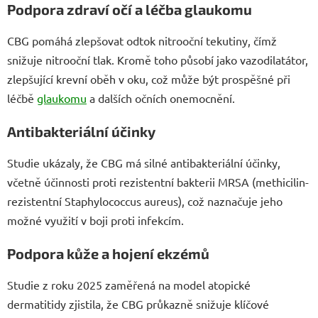
Podpora zdraví očí a léčba glaukomu
CBG pomáhá zlepšovat odtok nitrooční tekutiny, čímž
snižuje nitrooční tlak. Kromě toho působí jako vazodilatátor,
zlepšující krevní oběh v oku, což může být prospěšné při
léčbě
glaukomu
a dalších očních onemocnění.
Antibakteriální účinky
Studie ukázaly, že CBG má silné antibakteriální účinky,
včetně účinnosti proti rezistentní bakterii MRSA (methicilin-
rezistentní Staphylococcus aureus), což naznačuje jeho
možné využití v boji proti infekcím.
Podpora kůže a hojení ekzémů
Studie z roku 2025 zaměřená na model atopické
dermatitidy zjistila, že CBG průkazně snižuje klíčové