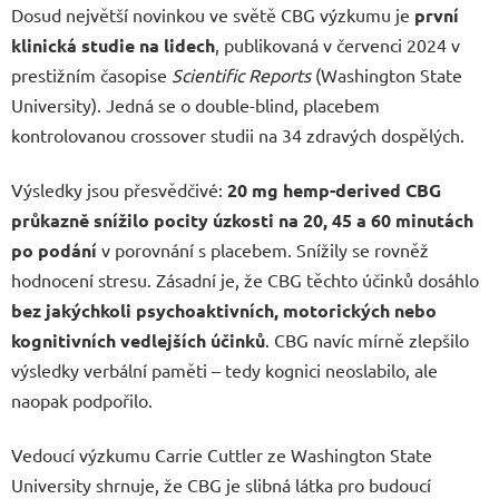
Dosud největší novinkou ve světě CBG výzkumu je
první
klinická studie na lidech
, publikovaná v červenci 2024 v
prestižním časopise
Scientific Reports
(Washington State
University). Jedná se o double-blind, placebem
kontrolovanou crossover studii na 34 zdravých dospělých.
Výsledky jsou přesvědčivé:
20 mg hemp-derived CBG
průkazně snížilo pocity úzkosti na 20, 45 a 60 minutách
po podání
v porovnání s placebem. Snížily se rovněž
hodnocení stresu. Zásadní je, že CBG těchto účinků dosáhlo
bez jakýchkoli psychoaktivních, motorických nebo
kognitivních vedlejších účinků
. CBG navíc mírně zlepšilo
výsledky verbální paměti – tedy kognici neoslabilo, ale
naopak podpořilo.
Vedoucí výzkumu Carrie Cuttler ze Washington State
University shrnuje, že CBG je slibná látka pro budoucí