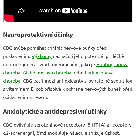
Neuroprotektivní účinky
CBG může pomáhat chránit nervové buňky před
poškozením.
Výzkumy
naznačují jeho potenciál při léčbě
neurodegenerativních onemocnění, jako je
Huntingtonova
choroba
,
Alzheimerova choroba
nebo
Parkinsonova
choroba
. CBG patří mezi antioxidanty srovnatelné svou silou
s vitamínem E, což přispívá k ochraně nervových buněk před
oxidativním stresem.
Anxiolytické a antidepresivní účinky
CBG ovlivňuje serotoninové receptory (5-HT1A) a receptory
α2-adrenergní, čímž moduluje náladu a snižuje úzkost.