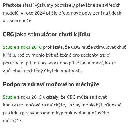
Přestože starší výzkumy pocházely převážně ze zvířecích
modelů, v roce 2024 přišlo přelomové potvrzení na lidech –
viz sekce níže.
CBG jako stimulátor chuti k jídlu
Studie z roku 2016
prokázala, že CBG může stimulovat chuť
k jídlu, což by mohlo být užitečné pro pacienty trpící
poruchami příjmu potravy nebo při léčbě nemocí, které
způsobují nechtěný úbytek hmotnosti.
Podpora zdraví močového měchýře
Studie
z roku 2015 ukázaly, že CBG může snižovat
kontrakce močového měchýře, což by mohlo být přínosné
pro lidi trpící syndromem hyperaktivního močového
měchýře.