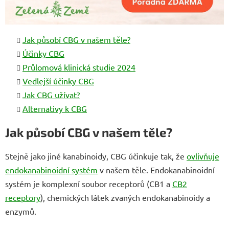
Jak působí CBG v našem těle?
Účinky CBG
Průlomová klinická studie 2024
Vedlejší účinky CBG
Jak CBG užívat?
Alternativy k CBG
Jak působí CBG v našem těle?
Stejně jako jiné kanabinoidy, CBG účinkuje tak, že
ovlivňuje
endokanabinoidní systém
v našem těle. Endokanabinoidní
systém je komplexní soubor receptorů (CB1 a
CB2
receptory
), chemických látek zvaných endokanabinoidy a
enzymů.