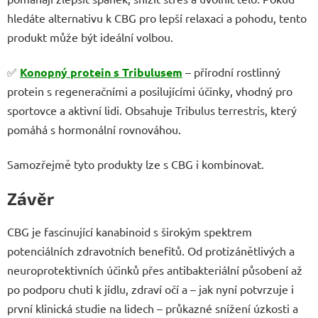
hledáte alternativu k CBG pro lepší relaxaci a pohodu, tento
produkt může být ideální volbou.
✅
Konopný protein s Tribulusem
– přírodní rostlinný
protein s regeneračními a posilujícími účinky, vhodný pro
sportovce a aktivní lidi. Obsahuje Tribulus terrestris, který
pomáhá s hormonální rovnováhou.
Samozřejmě tyto produkty lze s CBG i kombinovat.
Závěr
CBG je fascinující kanabinoid s širokým spektrem
potenciálních zdravotních benefitů. Od protizánětlivých a
neuroprotektivních účinků přes antibakteriální působení až
po podporu chuti k jídlu, zdraví očí a – jak nyní potvrzuje i
první klinická studie na lidech – průkazné snížení úzkosti a