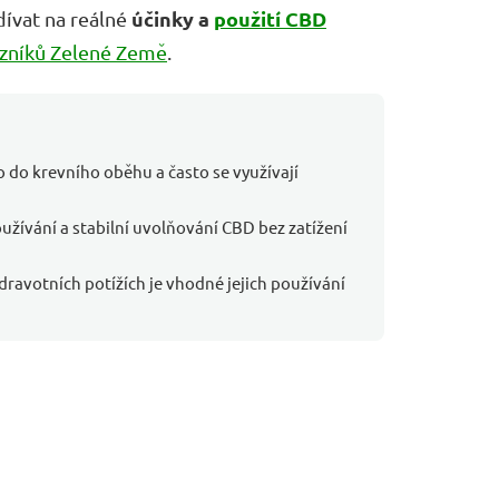
účinky a
použití CBD
dívat na reálné
azníků Zelené Země
.
 do krevního oběhu a často se využívají
žívání a stabilní uvolňování CBD bez zatížení
ravotních potížích je vhodné jejich používání