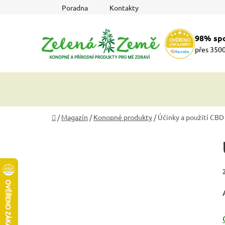
Přejít
Poradna
Kontakty
na
obsah
98% sp
přes 3500
Domů
/
Magazín
/
Konopné produkty
/
Účinky a použití CBD 
P
o
s
t
r
a
n
n