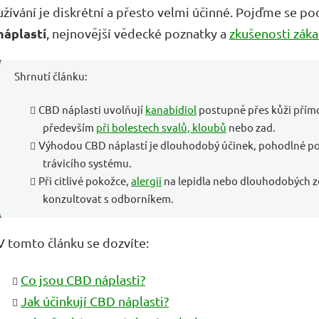
užívání je diskrétní a přesto velmi účinné. Pojďme se po
náplastí
, nejnovější vědecké poznatky a
zkušenosti zák
Shrnutí článku:
CBD náplasti uvolňují
kanabidiol
postupně přes kůži přímo
především
při bolestech svalů, kloubů
nebo zad.
Výhodou CBD náplastí je dlouhodobý účinek, pohodlné pou
trávicího systému.
Při citlivé pokožce,
alergii
na lepidla nebo dlouhodobých zd
konzultovat s odborníkem.
V tomto článku se dozvíte:
Co jsou CBD náplasti?
Jak účinkují CBD náplasti?