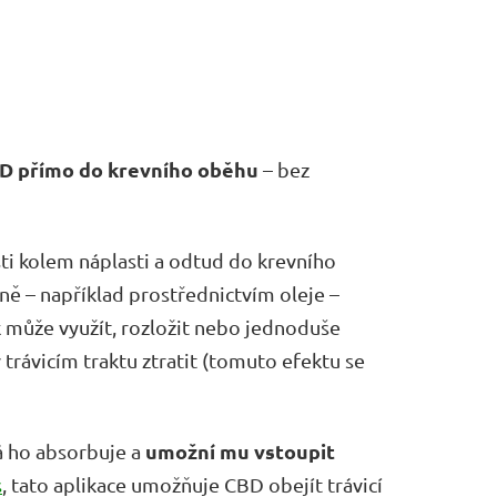
BD přímo do krevního oběhu
– bez
i kolem náplasti a odtud do krevního
lně – například prostřednictvím oleje –
 může využít, rozložit nebo jednoduše
 trávicím traktu ztratit (tomuto efektu se
umožní mu vstoupit
rá ho absorbuje a
s
, tato aplikace umožňuje CBD obejít trávicí