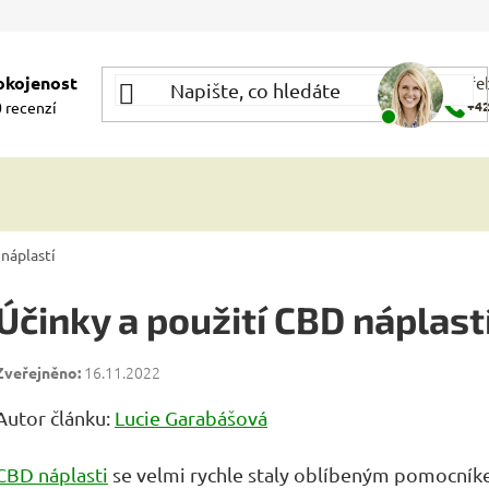
okojenost
Potře
 recenzí
+42
náplastí
Účinky a použití CBD náplast
16.11.2022
Autor článku:
Lucie Garabášová
CBD náplasti
se velmi rychle staly oblíbeným pomocník