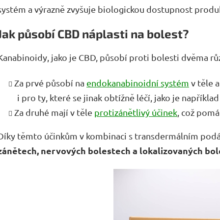
systém a výrazně zvyšuje biologickou dostupnost produ
Jak působí CBD náplasti na bolest?
Kanabinoidy, jako je CBD, působí proti bolesti dvěma r
Za prvé působí na
endokanabinoidní systém
v těle 
i pro ty, které se jinak obtížně léčí, jako je napříkla
Za druhé mají v těle
protizánětlivý účinek
, což pomá
Díky těmto účinkům v kombinaci s transdermálním pod
zánětech, nervových bolestech a lokalizovaných bol