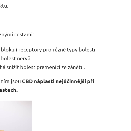
ktu.
ůznými cestami:
a blokují receptory pro různé typy bolesti –
d bolest nervů.
há snížit bolest pramenící ze zánětu.
CBD náplasti nejúčinnější při
áním jsou
estech.