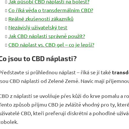
Jak působí CBD náplasti na bolest?
Co říká věda o transdermálním CBD?
Reálné zkušenosti zákazníků
Nezávislý uživatelský test
Jak CBD náplasti správně použít?
CBD náplast vs. CBD gel – co je lepší?
Co jsou to CBD náplasti?
transd
Představte si průhlednou náplast – říká se jí také
jsou CBD náplasti od Zelené Země. Navíc mají příjemnou
CBD z náplastí se uvolňuje přes kůži do krve pomalu a 
Tento způsob příjmu CBD je zvláště vhodný pro ty, které tr
uživatelé CBD, kteří preferují diskrétní a pohodlné užív
tobolek.