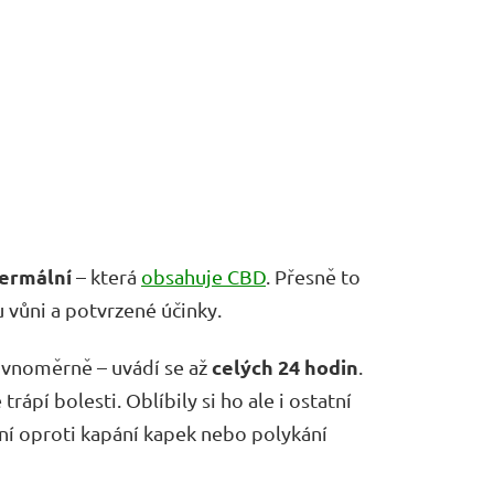
ermální
– která
obsahuje CBD
. Přesně to
 vůni a potvrzené účinky.
celých 24 hodin
rovnoměrně – uvádí se až
.
ápí bolesti. Oblíbily si ho ale i ostatní
ání oproti kapání kapek nebo polykání