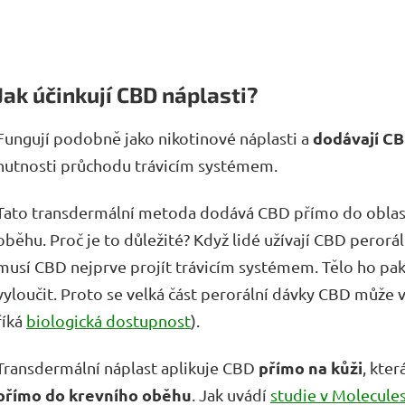
Jak účinkují CBD náplasti?
dodávají C
Fungují podobně jako nikotinové náplasti a
nutnosti průchodu trávicím systémem.
Tato transdermální metoda dodává CBD přímo do oblast
oběhu. Proč je to důležité? Když lidé užívají CBD perorá
musí CBD nejprve projít trávicím systémem. Tělo ho pak
vyloučit. Proto se velká část perorální dávky CBD může v
říká
biologická dostupnost
).
přímo na kůži
Transdermální náplast aplikuje CBD
, kte
přímo do krevního oběhu
. Jak uvádí
studie v Molecule