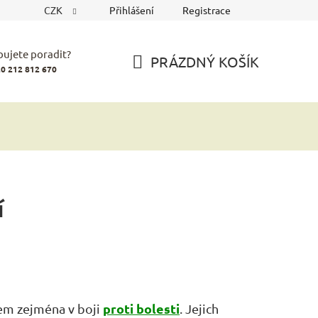
CZK
Přihlášení
Registrace
bujete poradit?
PRÁZDNÝ KOŠÍK
0 212 812 670
NÁKUPNÍ
KOŠÍK
í
proti bolesti
em zejména v boji
. Jejich