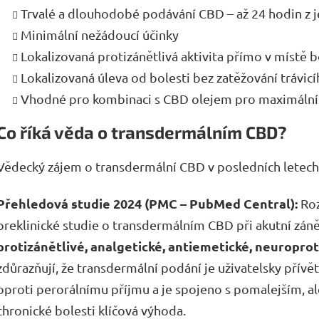
Trvalé a dlouhodobé podávání CBD – až 24 hodin z j
Minimální nežádoucí účinky
Lokalizovaná protizánětlivá aktivita přímo v místě b
Lokalizovaná úleva od bolesti bez zatěžování trávic
Vhodné pro kombinaci s CBD olejem pro maximální 
Co říká věda o transdermálním CBD?
Vědecký zájem o transdermální CBD v posledních letech v
Přehledová studie 2024 (PMC – PubMed Central):
Roz
preklinické studie o transdermálním CBD při akutní záně
protizánětlivé, analgetické, antiemetické, neuroprot
zdůrazňují, že transdermální podání je uživatelsky přívě
oproti perorálnímu příjmu a je spojeno s pomalejším, al
chronické bolesti klíčová výhoda.