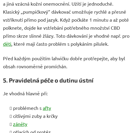
a jiná vzácná kožní onemocnění. Užití je jednoduché.
Klasický „pumpičkový“ dávkovač umožňuje rychlé a přesné
vstříknutí přímo pod jazyk. Když počkáte 1 minutu a až poté
polknete, dojde ke vstřebání potřebného množství CBD
přímo skrze slinné žlázy. Toto dávkování je vhodné např. pro
děti
, které mají často problém s polykáním pilulek.
Před každým použitím lahvičku dobře protřepejte, aby byl
obsah rovnoměrně promíchán.
5. Pravidelná péče o dutinu ústní
Je vhodná hlavně při:
problémech s
afty
citlivými zuby a krčky
záněty
otlacích od protéz