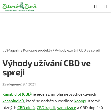
Přejít
Hledat
NÁKU
na
KOŠÍK
obsah
Domů
/
Magazín
/
Konopné produkty
/
Výhody užívání CBD ve spreji
Výhody užívání CBD ve
spreji
9.4.2021
Kanabidiol (CBD)
je jeden z mnoha nepsychoaktivních
kanabinoidů
, které se nachází v rostlince
konopí
. Kromě
různých
CBD olejů
,
CBD kapslí
,
vaporizace
a CBD doplňků