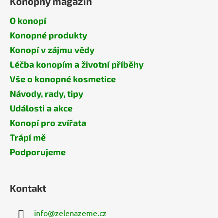
Konopný magazín
O konopí
Konopné produkty
Konopí v zájmu vědy
Léčba konopím a životní příběhy
Vše o konopné kosmetice
Návody, rady, tipy
Události a akce
Konopí pro zvířata
Trápí mě
Podporujeme
Kontakt
info
@
zelenazeme.cz