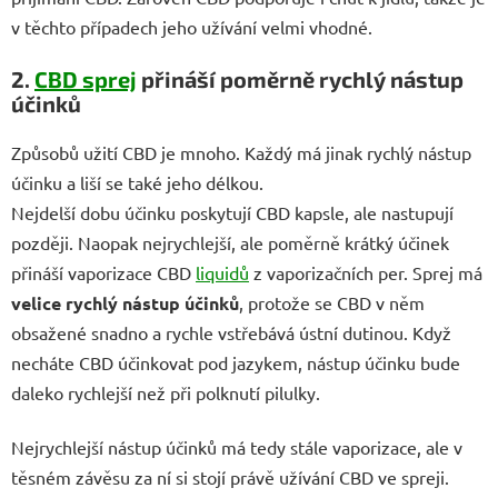
v těchto případech jeho užívání velmi vhodné.
2.
CBD sprej
přináší poměrně rychlý nástup
účinků
Způsobů užití CBD je mnoho. Každý má jinak rychlý nástup
účinku a liší se také jeho délkou.
Nejdelší dobu účinku poskytují CBD kapsle, ale nastupují
později. Naopak nejrychlejší, ale poměrně krátký účinek
přináší vaporizace CBD
liquidů
z vaporizačních per. Sprej má
velice rychlý nástup účinků
, protože se CBD v něm
obsažené snadno a rychle vstřebává ústní dutinou. Když
necháte CBD účinkovat pod jazykem, nástup účinku bude
daleko rychlejší než při polknutí pilulky.
Nejrychlejší nástup účinků má tedy stále vaporizace, ale v
těsném závěsu za ní si stojí právě užívání CBD ve spreji.