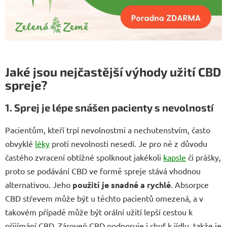
Jaké jsou nejčastější výhody užití CBD
spreje?
1. Sprej je lépe snášen pacienty s nevolností
Pacientům, kteří trpí nevolnostmi a nechutenstvím, často
obvyklé
léky
proti nevolnosti nesedí. Je pro ně z důvodu
častého zvracení obtížné spolknout jakékoli
kapsle
či prášky,
proto se podávání CBD ve formě spreje stává vhodnou
alternativou. Jeho
použití je snadné a rychlé
. Absorpce
CBD střevem může být u těchto pacientů omezená, a v
takovém případě může být orální užití lepší cestou k
přijímání CBD. Zároveň CBD podporuje i chuť k jídlu, takže je