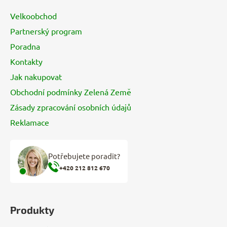
a
Velkoobchod
t
Partnerský program
í
Poradna
Kontakty
Jak nakupovat
Obchodní podmínky Zelená Země
Zásady zpracování osobních údajů
Reklamace
Potřebujete poradit?
+420 212 812 670
Produkty