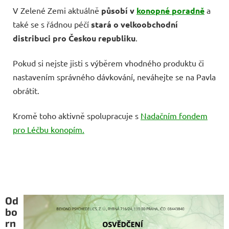
V Zelené Zemi aktuálně
působí v
konopné poradně
a
také se s řádnou péčí
stará o velkoobchodní
distribuci pro Českou republiku
.
Pokud si nejste jisti s výběrem vhodného produktu či
nastavením správného dávkování, neváhejte se na Pavla
obrátit.
Kromě toho aktivně spolupracuje s
Nadačním fondem
pro Léčbu konopím.
Od
bo
rn