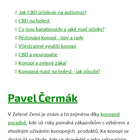
Jak CBD účinkuje na autismus?
CBD na bolest
Co jsou kanabinoidy a jaké mají účinky?
Pěstování konopí - tipy a rady
Všestranné využití konopí
CBD a neuropatie
Konopí a zelený zákal
Konopná mast na bolest - jak působí?
Pavel Čermák
V Zelené Zemi je znám a to zejména díky
konopné
poradně
, kde už roky pomáhá zákazníkům s výběrem a
vhodným užíváním konopných produktů. Ke konopí se
dostal již na škole, kde se dozvěděl o jeho rekreačním