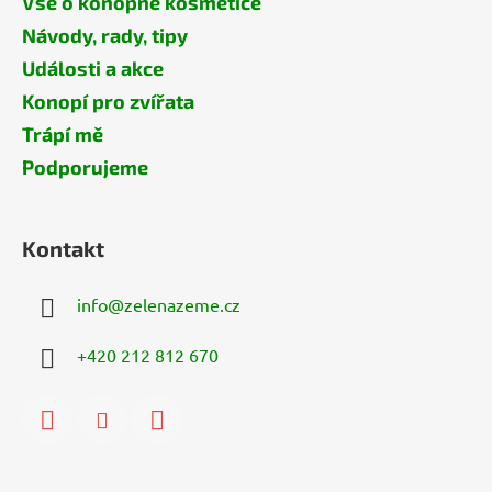
Vše o konopné kosmetice
Návody, rady, tipy
Události a akce
Konopí pro zvířata
Trápí mě
Podporujeme
Kontakt
info
@
zelenazeme.cz
+420 212 812 670