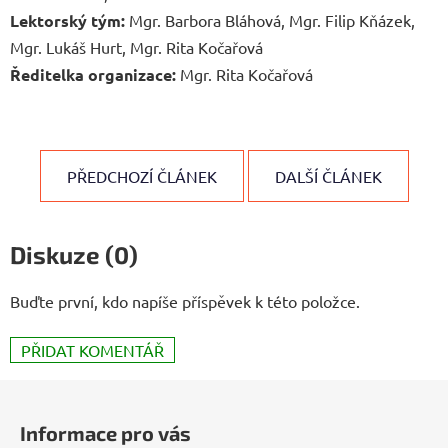
Lektorský tým:
Mgr. Barbora Bláhová, Mgr. Filip Kňázek,
Mgr. Lukáš Hurt, Mgr. Rita Kočařová
Ředitelka organizace:
Mgr. Rita Kočařová
PŘEDCHOZÍ ČLÁNEK
DALŠÍ ČLÁNEK
Diskuze (0)
Buďte první, kdo napíše příspěvek k této položce.
PŘIDAT KOMENTÁŘ
Z
á
Informace pro vás
p