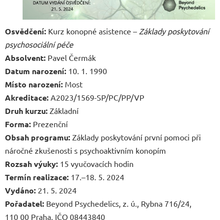
Osvědčení:
Kurz konopné asistence –
Základy poskytování
psychosociální péče
Absolvent:
Pavel Čermák
Datum narození:
10. 1. 1990
Místo narození:
Most
Akreditace:
A2023/1569-SP/PC/PP/VP
Druh kurzu:
Základní
Forma:
Prezenční
Obsah programu:
Základy poskytování první pomoci při
náročné zkušenosti s psychoaktivním konopím
Rozsah výuky:
15 vyučovacích hodin
Termín realizace:
17.–18. 5. 2024
Vydáno:
21. 5. 2024
Pořadatel:
Beyond Psychedelics, z. ú., Rybna 716/24,
110 00 Praha, IČO 08443840