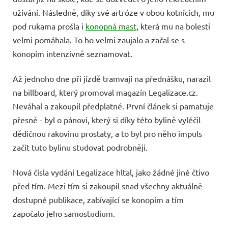
užívání. Následně, díky své artróze v obou kotnících, mu
pod rukama prošla i
konopná mast
, která mu na bolesti
velmi pomáhala. To ho velmi zaujalo a začal se s
konopím intenzivně seznamovat.
Až jednoho dne při jízdě tramvají na přednášku, narazil
na billboard, který promoval magazín Legalizace.cz.
Neváhal a zakoupil předplatné. První článek si pamatuje
přesně - byl o pánovi, který si díky této bylině vyléčil
dědičnou rakovinu prostaty, a to byl pro něho impuls
začít tuto bylinu studovat podrobněji.
Nová čísla vydání Legalizace hltal, jako žádné jiné čtivo
před tím. Mezi tím si zakoupil snad všechny aktuálně
dostupné publikace, zabívající se konopím a tím
započalo jeho samostudium.