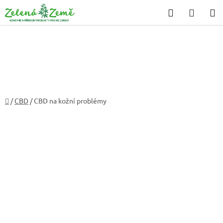
Přejít
Hledat
NÁKU
na
KOŠÍK
obsah
Domů
/
CBD
/
CBD na kožní problémy