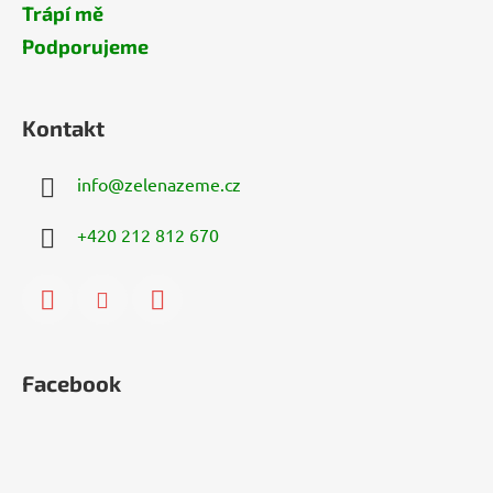
Trápí mě
Podporujeme
Kontakt
info
@
zelenazeme.cz
+420 212 812 670
Facebook