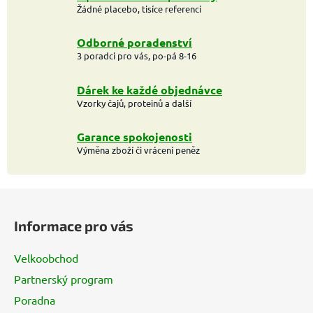
Žádné placebo, tisíce referencí
Odborné poradenství
3 poradci pro vás, po-pá 8-16
Dárek ke každé objednávce
Vzorky čajů, proteinů a další
Garance spokojenosti
Výměna zboží či vrácení peněz
Z
á
Informace pro vás
p
a
Velkoobchod
t
Partnerský program
í
Poradna