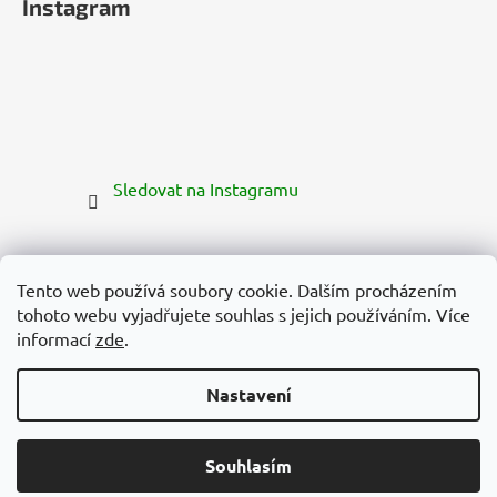
Instagram
Sledovat na Instagramu
Tento web používá soubory cookie. Dalším procházením
tohoto webu vyjadřujete souhlas s jejich používáním. Více
informací
zde
.
Nastavení
Vytvořil Shoptet Premium
Copyright 2026
Zelená Země
. Všechna práva vyhrazena.
Souhlasím
Upravit nastavení cookies