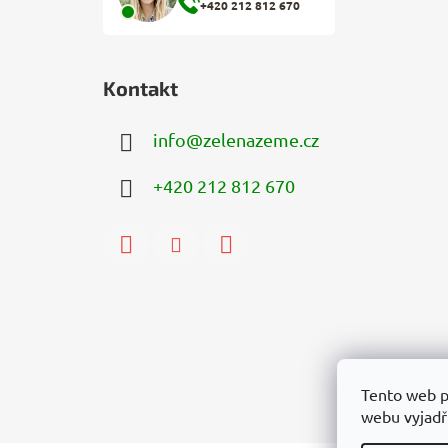
+420 212 812 670
Kontakt
info
@
zelenazeme.cz
+420 212 812 670
Tento web p
webu vyjadřu