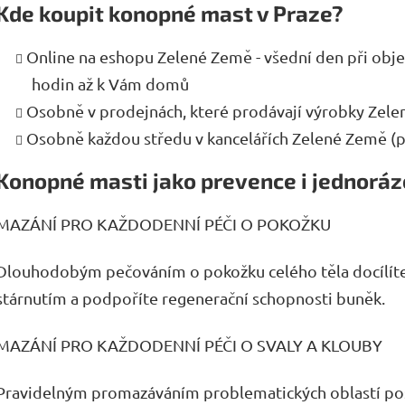
Kde koupit konopné mast v Praze?
Online na eshopu Zelené Země - všední den při obj
hodin až k Vám domů
Osobně v prodejnách, které prodávají výrobky Zele
Osobně každou středu v kancelářích Zelené Země (
Konopné masti jako prevence i jednorá
MAZÁNÍ PRO KAŽDODENNÍ PÉČI O POKOŽKU
Dlouhodobým pečováním o pokožku celého těla docílíte
stárnutím a podpoříte regenerační schopnosti buněk.
MAZÁNÍ PRO KAŽDODENNÍ PÉČI O SVALY A KLOUBY
Pravidelným promazáváním problematických oblastí post