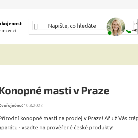
okojenost
Potře
 recenzí
+42
Konopné masti v Praze
10.8.2022
Přírodní konopné masti na prodej v Praze! Ať už Vás trá
aparátu - vsaďte na prověřené české produkty!