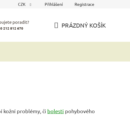
CZK
Přihlášení
Registrace
bujete poradit?
PRÁZDNÝ KOŠÍK
0 212 812 670
NÁKUPNÍ
KOŠÍK
pí kožní problémy, či
bolesti
pohybového