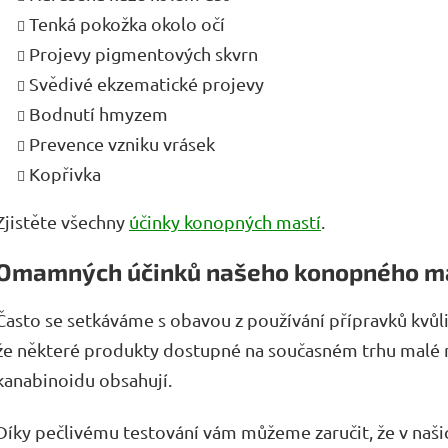
Tenká pokožka okolo očí
Projevy pigmentových skvrn
Svědivé ekzematické projevy
Bodnutí hmyzem
Prevence vzniku vrásek
Kopřivka
Zjistěte všechny
účinky konopných mastí
.
Omamných účinků našeho konopného ma
Často se setkáváme s obavou z používání přípravků kvů
že některé produkty dostupné na současném trhu malé
kanabinoidu obsahují.
Díky pečlivému testování vám můžeme zaručit, že v naš