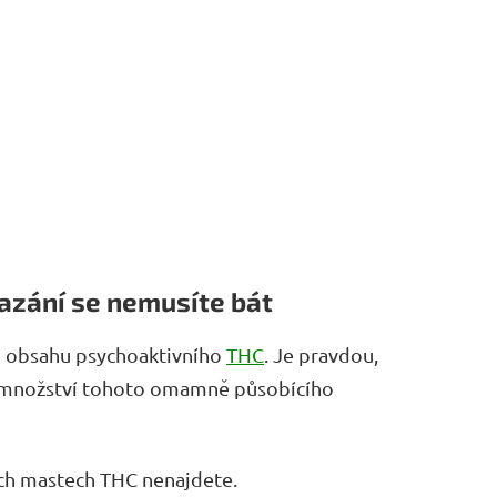
zání se nemusíte bát
li obsahu psychoaktivního
THC
. Je pravdou,
 množství tohoto omamně působícího
ich mastech THC nenajdete.