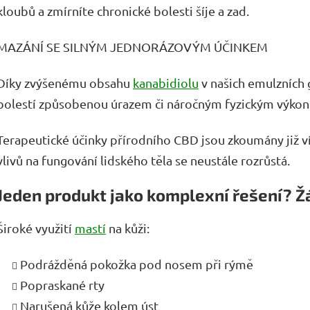
kloubů a zmírníte chronické bolesti šíje a zad.
MAZÁNÍ SE SILNÝM JEDNORÁZOVÝM ÚČINKEM
Díky zvýšenému obsahu
kanabidiolu
v našich emulzních g
bolestí způsobenou úrazem či náročným fyzickým výko
Terapeutické účinky přírodního CBD jsou zkoumány již ví
vlivů na fungování lidského těla se neustále rozrůstá.
Jeden produkt jako komplexní řešení? 
Široké využití
mastí
na kůži:
Podrážděná pokožka pod nosem při rýmě
Popraskané rty
Narušená kůže kolem úst