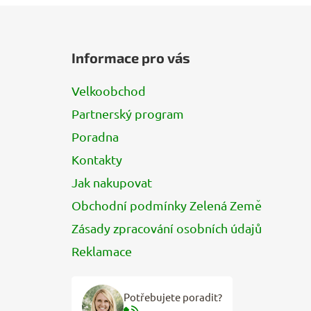
Z
á
Informace pro vás
p
a
Velkoobchod
t
Partnerský program
í
Poradna
Kontakty
Jak nakupovat
Obchodní podmínky Zelená Země
Zásady zpracování osobních údajů
Reklamace
Potřebujete poradit?