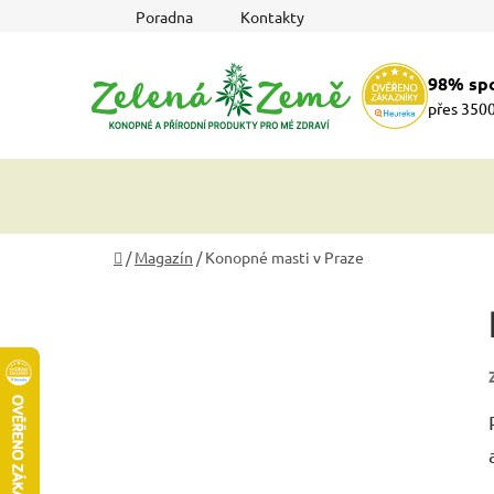
Přejít
Poradna
Kontakty
na
obsah
98% sp
přes 3500
Domů
/
Magazín
/
Konopné masti v Praze
P
o
s
t
r
a
n
n