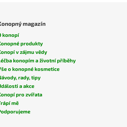
Konopný magazín
O konopí
Konopné produkty
Konopí v zájmu vědy
Léčba konopím a životní příběhy
Vše o konopné kosmetice
Návody, rady, tipy
Události a akce
Konopí pro zvířata
Trápí mě
Podporujeme