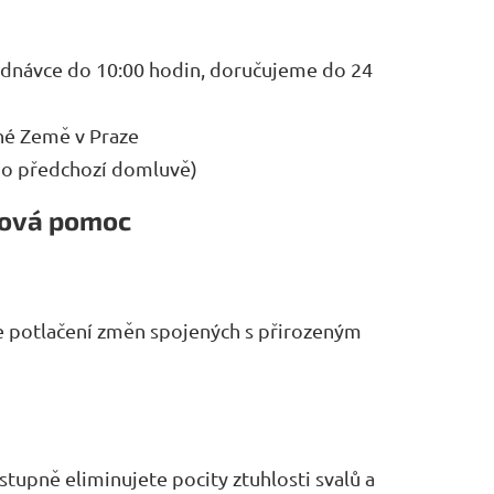
ednávce do 10:00 hodin, doručujeme do 24
né Země v Praze
po předchozí domluvě)
zová pomoc
 potlačení změn spojených s přirozeným
upně eliminujete pocity ztuhlosti svalů a