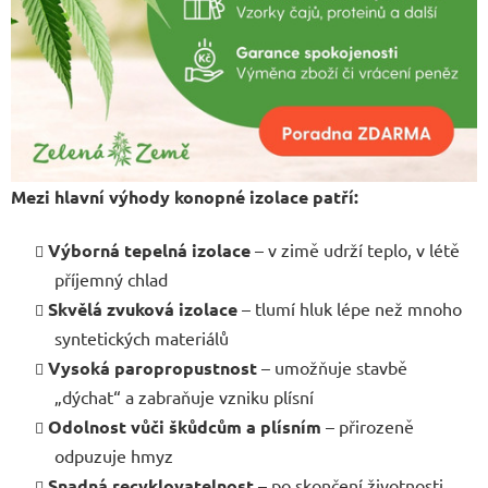
Mezi hlavní výhody konopné izolace patří:
Výborná tepelná izolace
– v zimě udrží teplo, v létě
příjemný chlad
Skvělá zvuková izolace
– tlumí hluk lépe než mnoho
syntetických materiálů
Vysoká paropropustnost
– umožňuje stavbě
„dýchat“ a zabraňuje vzniku plísní
Odolnost vůči škůdcům a plísním
– přirozeně
odpuzuje hmyz
Snadná recyklovatelnost
– po skončení životnosti