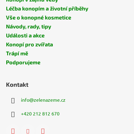
Léčba konopím a životní příběhy
Vše o konopné kosmetice
Návody, rady, tipy
Události a akce
Konopí pro zvířata
Trápí mě
Podporujeme
Kontakt
info
@
zelenazeme.cz
+420 212 812 670