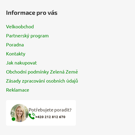
á
Informace pro vás
p
a
Velkoobchod
t
Partnerský program
í
Poradna
Kontakty
Jak nakupovat
Obchodní podmínky Zelená Země
Zásady zpracování osobních údajů
Reklamace
Potřebujete poradit?
+420 212 812 670