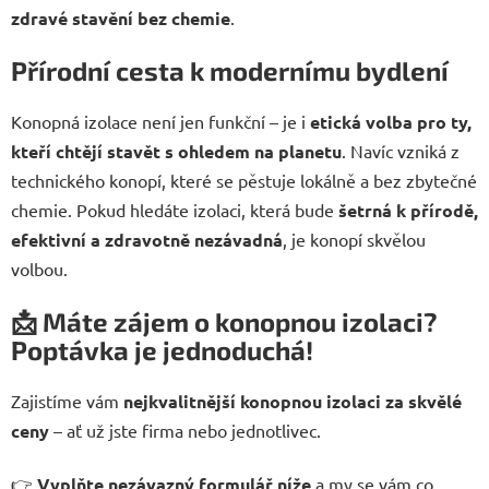
zdravé stavění bez chemie
.
Přírodní cesta k modernímu bydlení
Konopná izolace není jen funkční – je i
etická volba pro ty,
kteří chtějí stavět s ohledem na planetu
. Navíc vzniká z
technického konopí, které se pěstuje lokálně a bez zbytečné
chemie. Pokud hledáte izolaci, která bude
šetrná k přírodě,
efektivní a zdravotně nezávadná
, je konopí skvělou
volbou.
📩
Máte zájem o konopnou izolaci?
Poptávka je jednoduchá!
Zajistíme vám
nejkvalitnější konopnou izolaci za skvělé
ceny
– ať už jste firma nebo jednotlivec.
👉
Vyplňte nezávazný formulář níže
a my se vám co