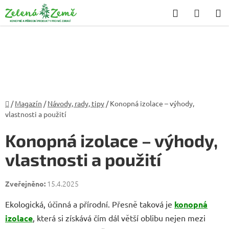
Přejít
Hledat
NÁKU
na
KOŠÍK
obsah
Domů
/
Magazín
/
Návody, rady, tipy
/
Konopná izolace – výhody,
vlastnosti a použití
Konopná izolace – výhody,
vlastnosti a použití
15.4.2025
Ekologická, účinná a přírodní. Přesně taková je
konopná
izolace
, která si získává čím dál větší oblibu nejen mezi