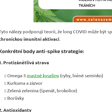
Tyto nálezy podporují teorii, že long COVID může být s
chronickou imunitní aktivací
.
Konkrétní body anti-spike strategie:
1. Protizánětlivá strava
Omega-3
mastné kyseliny
(ryby, lněné semínko)
Kurkuma a zázvor
Zelená zelenina (špenát, brokolice)
Borůvky
2. Antioxidanty