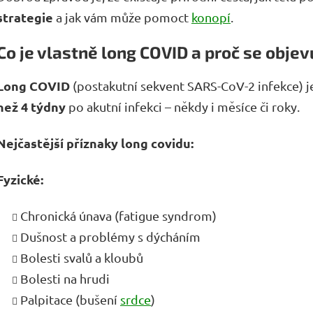
strategie
a jak vám může pomoct
konopí
.
Co je vlastně long COVID a proč se objev
Long COVID
(postakutní sekvent SARS-CoV-2 infekce) je
než 4 týdny
po akutní infekci – někdy i měsíce či roky.
Nejčastější příznaky long covidu:
Fyzické:
Chronická únava (fatigue syndrom)
Dušnost a problémy s dýcháním
Bolesti svalů a kloubů
Bolesti na hrudi
Palpitace (bušení
srdce
)