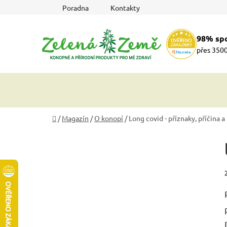
Přejít
Poradna
Kontakty
na
obsah
98% sp
přes 3500
Domů
/
Magazín
/
O konopí
/
Long covid - příznaky, příčina a
P
o
s
t
r
a
n
n