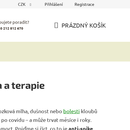
CZK
Přihlášení
Registrace
bujete poradit?
PRÁZDNÝ KOŠÍK
0 212 812 670
NÁKUPNÍ
KOŠÍK
a a terapie
ozková mlha, dušnost nebo
bolesti
kloubů
 po covidu – a může trvat měsíce i roky.
anti-spike
omoct. Pojďme si říct, co to je