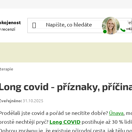
okojenost
Potře
 recenzí
+42
 terapie
Long covid - příznaky, příčin
31.10.2025
Prodělali jste covid a pořád se necítíte dobře?
Únava
, m
Long COVID
prostě nechtějí pryč?
postihuje až 30 % lidí
Dobrou zprávou je, že existuje přírodní cesta, jak tělu p