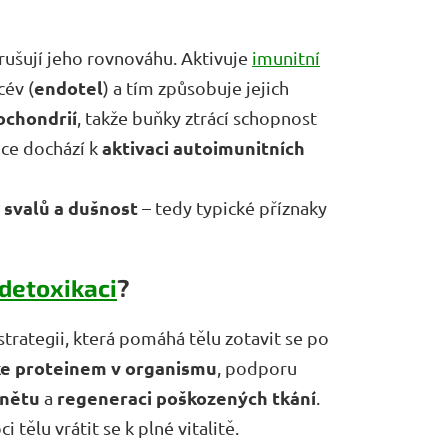
arušují jeho rovnováhu. Aktivuje
imunitní
endotel
cév (
) a tím způsobuje jejich
ochondrií
, takže buňky ztrácí schopnost
aktivaci autoimunitních
nce dochází k
 svalů a dušnost
– tedy typické příznaky
detoxikaci
?
trategii, která pomáhá tělu zotavit se po
ike proteinem v organismu
, podporu
ánětu
regeneraci poškozených tkání
a
.
ělu vrátit se k plné vitalitě.