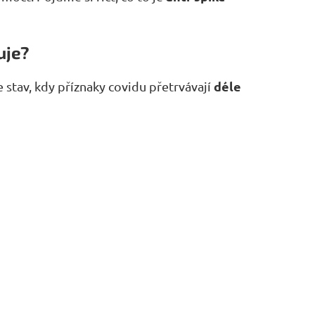
uje?
déle
 stav, kdy příznaky covidu přetrvávají