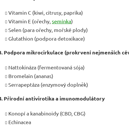
Vitamin C (kiwi, citrusy, paprika)
Vitamin E (ořechy,
semínka
)
Selen (para ořechy, mořské plody)
Glutathion (podpora detoxikace)
3. Podpora mikrocirkulace (
prokrvení nejmenších cév
Nattokináza (fermentovaná sója)
Bromelain (ananas)
Serrapeptáza (enzymový doplněk)
4. Přírodní antivirotika a imunomodulátory
Konopí a kanabinoidy (CBD, CBG)
Echinacea