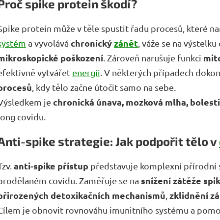
Proč spike protein škodí?
Spike protein může v těle spustit řadu procesů, které n
chronický
zánět
systém
a vyvolává
, váže se na výstelku 
mikroskopické poškození
mit
. Zároveň narušuje funkci
efektivně vytvářet
energii
. V některých případech doko
procesů
, kdy tělo začne útočit samo na sebe.
chronická únava, mozková mlha, bolesti
Výsledkem je
long covidu.
Anti-spike strategie: Jak podpořit tělo v
anti-spike přístup
Tzv.
představuje komplexní přírodní s
snížení zátěže sp
prodělaném covidu. Zaměřuje se na
přirozených detoxikačních mechanismů
zklidnění z
,
Cílem je obnovit rovnováhu imunitního systému a pomoci t