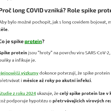
Proč long COVID vzniká? Role spike prot
Aby bylo možné pochopit, jak s long covidem bojovat, 
těle
.
Co je spike
protein
?
Spike protein
jsou "hroty" na povrchu viru SARS-CoV-2, 
buňky a infikuje je.
Nejnovější výzkumy
dokonce potvrzují, že spike protei
měsíce až roky po akutní infekci
přetrvávat i
.
celý spike protein lze v
Studie z roku 2024
ukazuje, že
přetrvávajících virových r
což podporuje hypotézu o