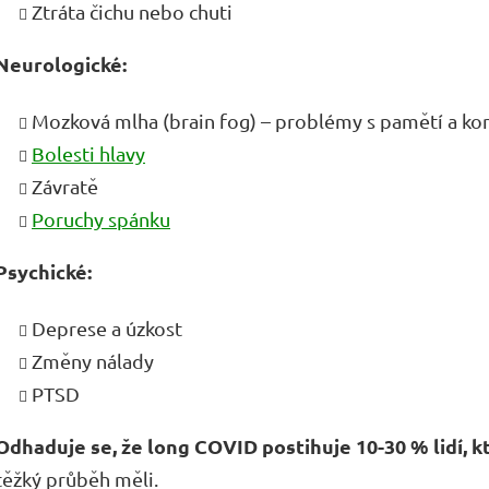
Ztráta čichu nebo chuti
Neurologické:
Mozková mlha (brain fog) – problémy s pamětí a ko
Bolesti hlavy
Závratě
Poruchy spánku
Psychické:
Deprese a úzkost
Změny nálady
PTSD
Odhaduje se, že long COVID postihuje 10-30 % lidí, kt
těžký průběh měli.