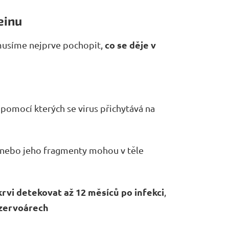
einu
co se děje v
musíme nejprve pochopit,
pomocí kterých se virus přichytává na
n nebo jeho fragmenty mohou v těle
 krvi detekovat až 12 měsíců po infekci
,
ezervoárech