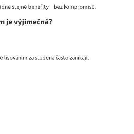
abídne stejné benefity – bez kompromisů.
ím je výjimečná?
ré lisováním za studena často zanikají.