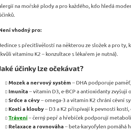
alergií na mořské plody a pro k
aždého, kdo hledá modern
účinků.
Není vhodný pro:
Jedince s přecitlivělostí na některou ze složek a pro t
y, 
(kvůli vitaminu K2 – konzultace s lékařem je nutná).
Jaké účinky lze očekávat?
Mozek a nervový systém
– DHA podporuje paměť, 
Imunita
– vitamin D3, e-BCP a antioxidanty zvyšují
Srdce a cévy
– omega-3 a vitamin K2 chrání cévní s
Kosti a klouby
– D3 a K2 přispívají k pevnosti kostí
Trávení
– černý pepř a hřebíček podporují metaboli
Relaxace a rovnováha
– beta-karyofylen pomáhá h