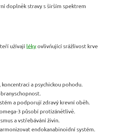
í doplněk stravy s širším spektrem
kteří užívají
léky
ovlivňující srážlivost krve
koncentraci a psychickou pohodu.
 obranyschopnost.
ystém a podporují zdravý krevní oběh.
, omega-3 působí protizánětlivě.
smus a vstřebávání živin.
armonizovat endokanabinoidní systém.