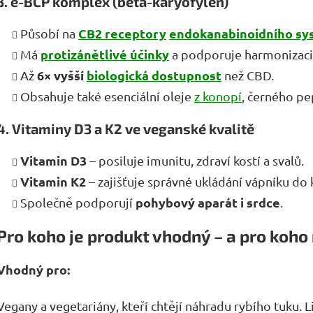
3. e-BCP komplex (beta-karyofylen)
CB2 receptory
endokanabinoidního sy
Působí na
protizánětlivé účinky
Má
a podporuje harmonizaci 
6× vyšší
biologická dostupnost
Až
než CBD.
Obsahuje také esenciální oleje
z konopí
, černého pe
4. Vitaminy D3 a K2 ve veganské kvalitě
Vitamin D3
– posiluje imunitu, zdraví kostí a svalů.
Vitamin K2
– zajišťuje správné ukládání vápníku do k
pohybový aparát i srdce
Společně podporují
.
Pro koho je produkt vhodný – a pro koho
Vhodný pro:
Vegany a vegetariány, kteří chtějí náhradu rybího tuku.
L