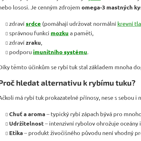
omega-3 mastných kys
nebo lososi. Je cenným zdrojem
srdce
zdraví
(pomáhají udržovat normální
krevní tl
mozku
správnou funkci
a paměti,
zraku
zdraví
,
imunitního systému
podporu
.
Díky těmto účinkům se rybí tuk stal základem mnoha dop
Proč hledat alternativu k rybímu tuku?
Ačkoli má rybí tuk prokazatelné přínosy, nese s sebou i
Chuť a aroma
– typický rybí zápach bývá pro mnoho
Udržitelnost
– intenzivní rybolov ohrožuje oceány i
Etika
– produkt živočišného původu není vhodný pro