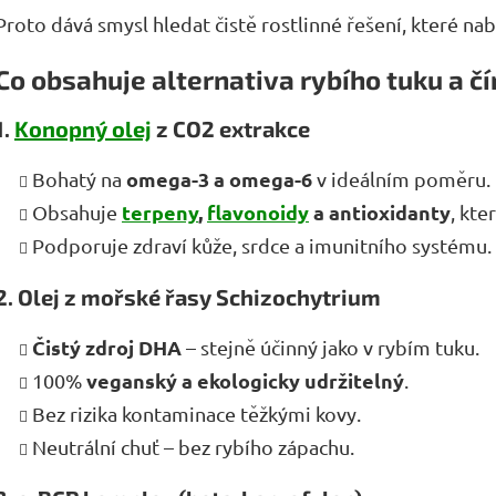
Proto dává smysl hledat čistě rostlinné řešení, které n
Co obsahuje alternativa rybího tuku a č
1.
Konopný olej
z CO2 extrakce
omega-3 a omega-6
Bohatý na
v ideálním poměru.
terpeny
,
flavonoidy
a antioxidanty
Obsahuje
, kte
Podporuje zdraví kůže, srdce a imunitního systému.
2. Olej z mořské řasy Schizochytrium
Čistý zdroj DHA
– stejně účinný jako v rybím tuku.
veganský a ekologicky udržitelný
100%
.
Bez rizika kontaminace těžkými kovy.
Neutrální chuť – bez rybího zápachu.