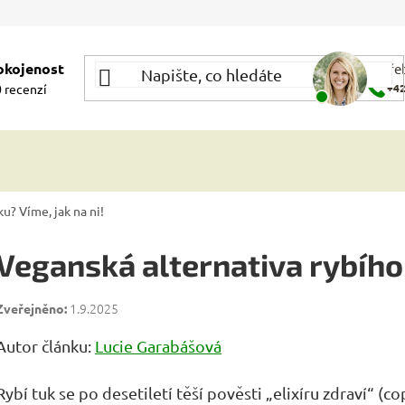
okojenost
Potře
 recenzí
+42
u? Víme, jak na ni!
Veganská alternativa rybího 
1.9.2025
Autor článku:
Lucie Garabášová
Rybí tuk se po desetiletí těší pověsti „elixíru zdraví“ (c