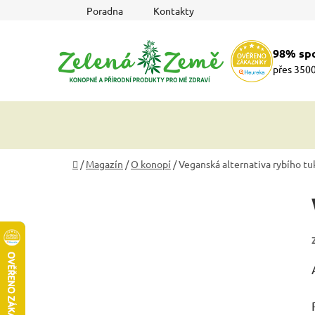
Přejít
Poradna
Kontakty
na
obsah
98% sp
přes 3500
Domů
/
Magazín
/
O konopí
/
Veganská alternativa rybího tuk
P
o
s
t
r
a
n
n