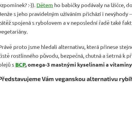
vzpomínek? :-)).
Dětem
ho babičky podávaly na lžičce, dos
Jenže s jeho pravidelným užíváním přichází i nevýhody –
zátěž spojená s rybolovem a v neposlední řadě také fakt
vegetariány.
Právě proto jsme hledali alternativu, která přinese stej
čistě rostlinného původu, bezpečná, chutná a šetrná k pří
BCP
, omega-3 mastnými kyselinami a vitaminy
olejů s
Představujeme Vám veganskou alternativu rybíh