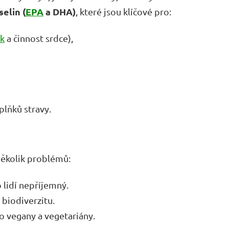
elin (
EPA
a DHA)
, které jsou klíčové pro:
ak
a činnost srdce),
lňků stravy.
 několik problémů:
 lidí nepříjemný.
 biodiverzitu.
 vegany a vegetariány.