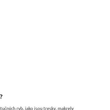
u?
tučných ryb, jako jsou tresky, makrely