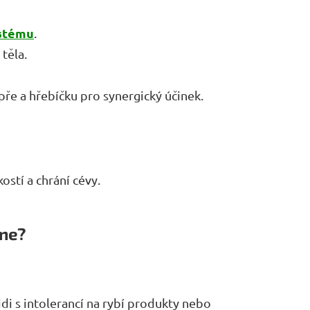
stému
.
těla.
pře a hřebíčku pro synergický účinek.
ostí a chrání cévy.
 ne?
idi s intolerancí na rybí produkty nebo