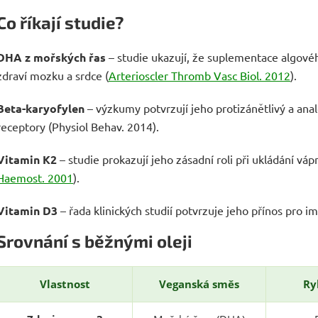
Co říkají studie?
DHA z mořských řas
– studie ukazují, že suplementace algovéh
zdraví mozku a srdce (
Arterioscler Thromb Vasc Biol. 2012
).
Beta-karyofylen
– výzkumy potvrzují jeho protizánětlivý a anal
receptory (Physiol Behav. 2014).
Vitamin K2
– studie prokazují jeho zásadní roli při ukládání vápn
Haemost. 2001
).
Vitamin D3
– řada klinických studií potvrzuje jeho přínos pro i
Srovnání s běžnými oleji
Vlastnost
Veganská směs
Ry