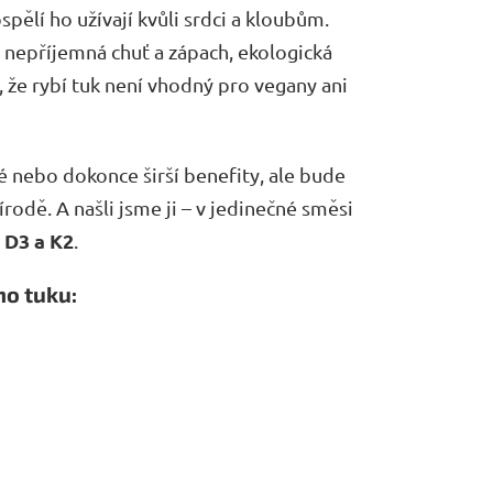
pělí ho užívají kvůli srdci a kloubům.
 nepříjemná chuť a zápach, ekologická
, že rybí tuk není vhodný pro vegany ani
né nebo dokonce širší benefity, ale bude
rodě. A našli jsme ji – v jedinečné směsi
 D3 a K2
.
o tuku: