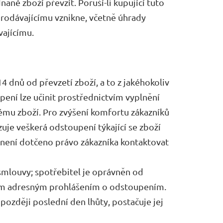
né zboží převzít. Poruší-li kupující tuto
prodávajícímu vznikne, včetně úhrady
vajícímu.
 dnů od převzetí zboží, a to z jakéhokoliv
ení lze učinit prostřednictvím vyplnění
enému zboží. Pro zvýšení komfortu zákazníků
uje veškerá odstoupení týkající se zboží
není dotčeno právo zákazníka kontaktovat
mlouvy; spotřebitel je oprávněn od
ým adresným prohlášením o odstoupením.
ozději poslední den lhůty, postačuje jej