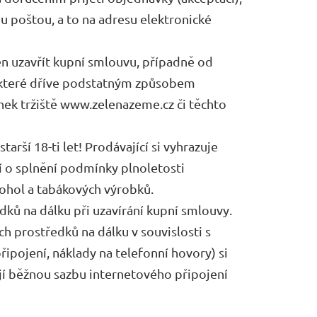
u poštou, a to na adresu elektronické
en uzavřít kupní smlouvu, případně od
, které dříve podstatným způsobem
ek tržiště www.zelenazeme.cz či těchto
arší 18-ti let! Prodávající si vyhrazuje
 o splnění podmínky plnoletosti
kohol a tabákových výrobků.
dků na dálku při uzavírání kupní smlouvy.
h prostředků na dálku v souvislosti s
ipojení, náklady na telefonní hovory) si
jí běžnou sazbu internetového připojení