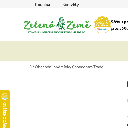
Přejít
Poradna
Kontakty
na
obsah
98% sp
přes 3500
Domů
/
Obchodní podmínky Cannadorra Trade
P
o
s
t
r
a
n
n