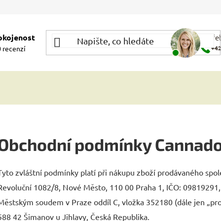
okojenost
Potře
 recenzí
+42
Obchodní podmínky Cannado
Tyto zvláštní podmínky platí při nákupu zboží prodávaného spo
Revoluční 1082/8, Nové Město, 110 00 Praha 1, IČO: 09819291
Městským soudem v Praze oddíl C, vložka 352180 (dále jen „prod
588 42 Šimanov u Jihlavy, Česká Republika.