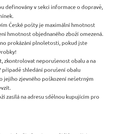
ou definovány v sekci informace o dopravě,
mínek.
tvím České pošty je maximální hmotnost
 není hmotnost objednaného zboží omezená.
o prokázání plnoletosti, pokud jste
ýrobky!
t, zkontrolovat neporušenost obalu a na
 případě shledání porušení obalu
bo jejího zjevného poškození nešetrným
vzít.
oží zasílá na adresu sdělnou kupujícím pro