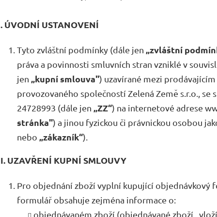
I. ÚVODNÍ USTANOVENÍ
„zvláštní podmín
Tyto zvláštní podmínky (dále jen
práva a povinnosti smluvních stran vzniklé v souvis
„kupní smlouva"
jen
) uzavírané mezi prodávajícím 
provozovaného společností Zelená Země s.r.o., se s
„ZZ“
24728993 (dále jen
) na internetové adrese w
stránka"
) a jinou fyzickou či právnickou osobou jak
„zákazník“
nebo
).
II. UZAVŘENÍ KUPNÍ SMLOUVY
Pro objednání zboží vyplní kupující objednávkový
formulář obsahuje zejména informace o:
objednávaném zboží (objednávané zboží „vloží