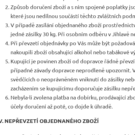
Způsob doručení zboží a s ním spojené poplatky js
které jsou nedílnou součástí těchto zvláštních pod
V případě zasílání objednaného zboží prostřednic
jedné zásilky 30 kg. Při osobním odběru v Jihlavě
Při převzetí objednávky po Vás může být požadován
nakoupili zboží obsahující alkohol nebo tabákové v
Kupující je povinen zboží od dopravce řádně převzí
případné závady dopravce neprodleně upozornit. V
svědčících o neoprávněném vniknutí do zásilky ne
zacházením se kupujícímu doporučuje zásilku nepře
Nebyla-li zvolena platba na dobírku, prodávající zb
účely doručení až poté, co dojde k úhradě.
V. NEPŘEVZETÍ OBJEDNANÉHO ZBOŽÍ