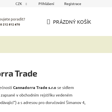
CZK
Přihlášení
Registrace
bujete poradit?
PRÁZDNÝ KOŠÍK
0 212 812 670
NÁKUPNÍ
KOŠÍK
rra Trade
lečností
Cannadorra Trade s.r.o
se sídlem
, zapsané v obchodním rejstříku vedeném
ávající“) a s adresou pro doručování Šimanov 4,