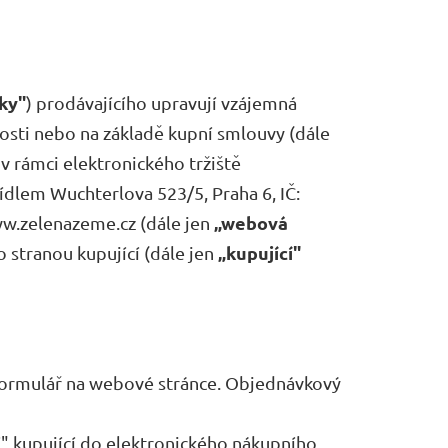
ky"
) prodávajícího upravují vzájemná
losti nebo na základě kupní smlouvy (dále
v rámci elektronického tržiště
ídlem Wuchterlova 523/5, Praha 6, IČ:
„webová
ww.zelenazeme.cz (dále jen
„kupující"
o stranou kupující (dále jen
 formulář na webové stránce. Objednávkový
" kupující do elektronického nákupního