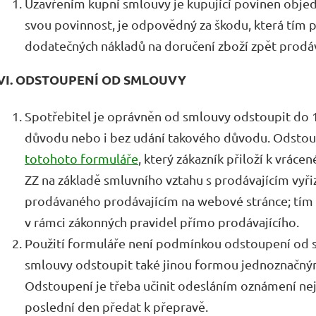
Uzavřením kupní smlouvy je kupující povinen objedna
svou povinnost, je odpovědný za škodu, která tím 
dodatečných nákladů na doručení zboží zpět prodá
VI. ODSTOUPENÍ OD SMLOUVY
Spotřebitel je oprávněn od smlouvy odstoupit do 14
důvodu nebo i bez udání takového důvodu. Odstoup
totohoto formuláře
, který zákazník přiloží k vrác
ZZ na základě smluvního vztahu s prodávajícím vyřiz
prodávaného prodávajícím na webové stránce; tím 
v rámci zákonných pravidel přímo prodávajícího.
Použití formuláře není podmínkou odstoupení od s
smlouvy odstoupit také jinou formou jednoznačn
Odstoupení je třeba učinit odesláním oznámení nejp
poslední den předat k přepravě.