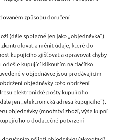
žadovaném způsobu doručení
ží (dále společně jen jako „objednávka")
zkontrolovat a měnit údaje, které do
nost kupujícího zjišťovat a opravovat chyby
odešle kupující kliknutím na tlačítko
 uvedené v objednávce jsou prodávajícím
 obdržení objednávky toto obdržení
dresu elektronické pošty kupujícího
ále jen „elektronická adresa kupujícího").
teru objednávky (množství zboží, výše kupní
kupujícího o dodatečné potvrzení
 doručením přijetí objednávky (akceptací),