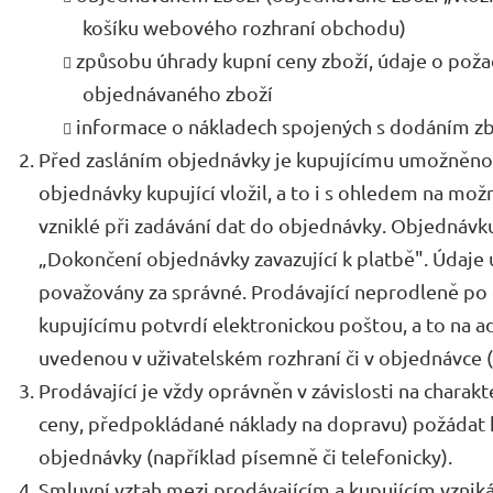
košíku webového rozhraní obchodu)
způsobu úhrady kupní ceny zboží, údaje o po
objednávaného zboží
informace o nákladech spojených s dodáním zbo
Před zasláním objednávky je kupujícímu umožněno 
objednávky kupující vložil, a to i s ohledem na mož
vzniklé při zadávání dat do objednávky. Objednávku 
„Dokončení objednávky zavazující k platbě". Údaje
považovány za správné. Prodávající neprodleně po
kupujícímu potvrdí elektronickou poštou, a to na a
uvedenou v uživatelském rozhraní či v objednávce (d
Prodávající je vždy oprávněn v závislosti na charak
ceny, předpokládané náklady na dopravu) požádat 
objednávky (například písemně či telefonicky).
Smluvní vztah mezi prodávajícím a kupujícím vzniká