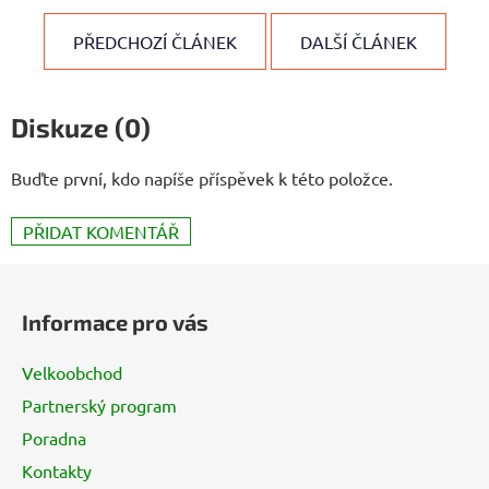
PŘEDCHOZÍ ČLÁNEK
DALŠÍ ČLÁNEK
Diskuze (0)
Buďte první, kdo napíše příspěvek k této položce.
PŘIDAT KOMENTÁŘ
Z
á
Informace pro vás
p
a
Velkoobchod
t
Partnerský program
í
Poradna
Kontakty