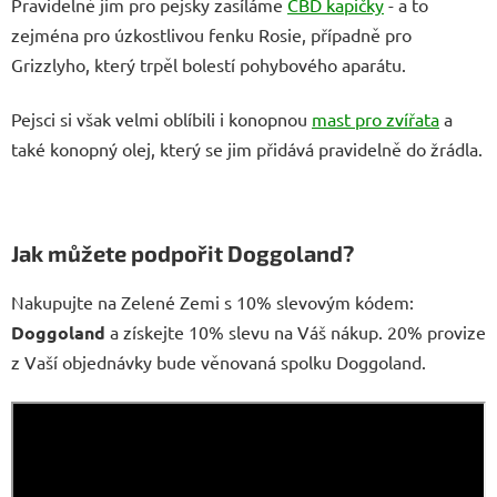
Pravidelně jim pro pejsky zasíláme
CBD kapičky
- a to
zejména pro úzkostlivou fenku Rosie, případně pro
Grizzlyho, který trpěl bolestí pohybového aparátu.
Pejsci si však velmi oblíbili i konopnou
mast pro zvířata
a
také konopný olej, který se jim přidává pravidelně do žrádla.
Jak můžete podpořit Doggoland?
Nakupujte na Zelené Zemi s 10% slevovým kódem:
Doggoland
a získejte 10% slevu na Váš nákup. 20% provize
z Vaší objednávky bude věnovaná spolku Doggoland.