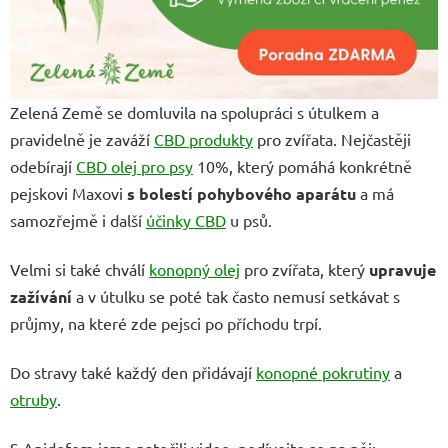
Zelená Země se domluvila na spolupráci s útulkem a
pravidelně je zaváží
CBD produkty
pro zvířata. Nejčastěji
odebírají
CBD olej pro psy
10%, který pomáhá konkrétně
pejskovi Maxovi
s bolestí pohybového aparátu
a má
samozřejmě i další
účinky CBD
u psů.
Velmi si také chválí
konopný olej
pro zvířata, který
upravuje
zažívání
a v útulku se poté tak často nemusí setkávat s
průjmy, na které zde pejsci po příchodu trpí.
Do stravy také každý den přidávají
konopné pokrutiny
a
otruby
.
S Anidefem jsme natočili video, podívejte se na něj: