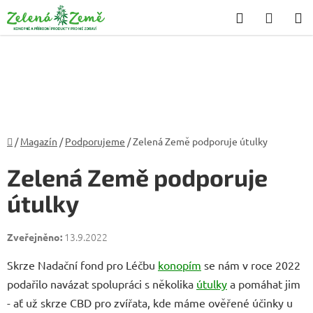
Přejít
Hledat
NÁKU
na
KOŠÍK
obsah
Domů
/
Magazín
/
Podporujeme
/
Zelená Země podporuje útulky
Zelená Země podporuje
útulky
13.9.2022
Skrze Nadační fond pro Léčbu
konopím
se nám v roce 2022
podařilo navázat spolupráci s několika
útulky
a pomáhat jim
- ať už skrze CBD pro zvířata, kde máme ověřené účinky u