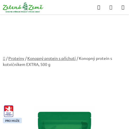
Přejít
Hledat
NÁKU
na
KOŠÍK
obsah
Domů
/
Proteiny
/
Konopný protein s příchutí
/
Konopný protein s
kotvičníkem EXTRA, 500 g
CZ-
VYROBEK
PRO MUŽE