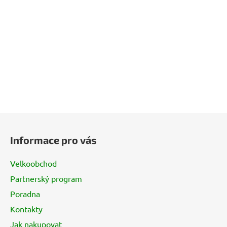
Z
á
Informace pro vás
p
a
Velkoobchod
t
Partnerský program
í
Poradna
Kontakty
Jak nakupovat