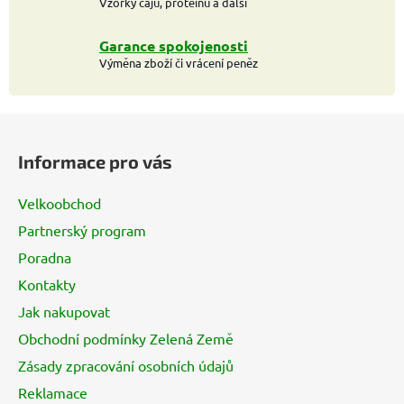
Vzorky čajů, proteinů a další
Garance spokojenosti
Výměna zboží či vrácení peněz
Z
á
Informace pro vás
p
a
Velkoobchod
t
Partnerský program
í
Poradna
Kontakty
Jak nakupovat
Obchodní podmínky Zelená Země
Zásady zpracování osobních údajů
Reklamace