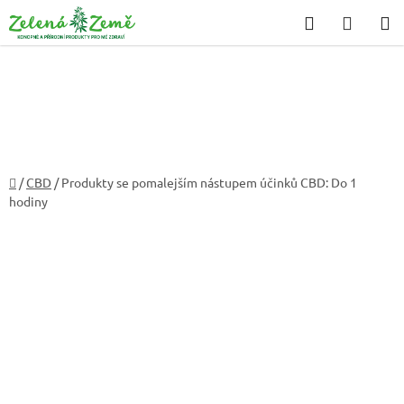
Přejít
Hledat
NÁKU
na
KOŠÍK
obsah
Domů
/
CBD
/
Produkty se pomalejším nástupem účinků CBD: Do 1
hodiny